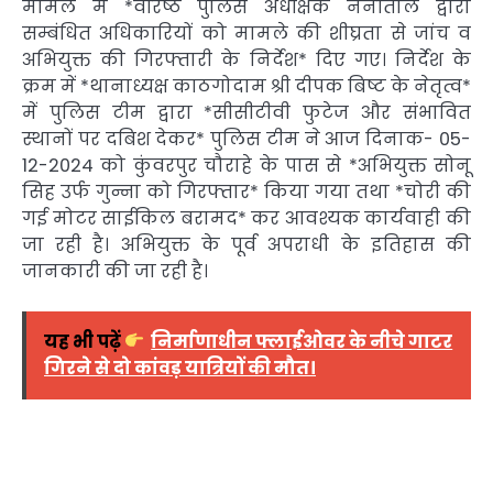
मामले में *वरिष्ठ पुलिस अधीक्षक नैनीताल द्वारा
सम्बंधित अधिकारियों को मामले की शीघ्रता से जांच व
अभियुक्त की गिरफ्तारी के निर्देश* दिए गए। निर्देश के
क्रम में *थानाध्यक्ष काठगोदाम श्री दीपक बिष्ट के नेतृत्व*
में पुलिस टीम द्वारा *सीसीटीवी फुटेज और संभावित
स्थानों पर दबिश देकर* पुलिस टीम ने आज दिनाक- 05-
12-2024 को कुंवरपुर चौराहे के पास से *अभियुक्त सोनू
सिह उर्फ गुन्ना को गिरफ्तार* किया गया तथा *चोरी की
गई मोटर साईकिल बरामद* कर आवश्यक कार्यवाही की
जा रही है। अभियुक्त के पूर्व अपराधी के इतिहास की
जानकारी की जा रही है।
यह भी पढ़ें
निर्माणाधीन फ्लाईओवर के नीचे गाटर
गिरने से दो कांवड़ यात्रियों की मौत।