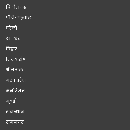
पिथौरागढ़
पौड़ी-गढ़वाल
बरेली
बागेश्वर
बिहार
भिक्यासैण
भीमताल
मध्य प्रदेश
मनोरंजन
मुंबई
राजस्थान
रामनगर