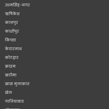
उधमसिंह-नगर
ऋषिकेश
कानपुर
काशीपुर
किच्छा
केदारनाथ
कोटद्वार
क्राइम
खटीमा
खास मुलाक़ात
खेल
गाजियाबाद