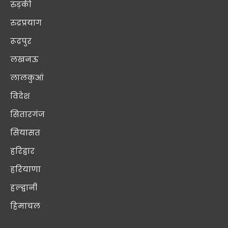
रुड़की
रुद्रप्रयाग
रूद्रपुर
लखनऊ
लालकुआं
विदेश
सितारगंज
सियासत
हरिद्वार
हरियाणा
हल्द्वानी
हिमाचल