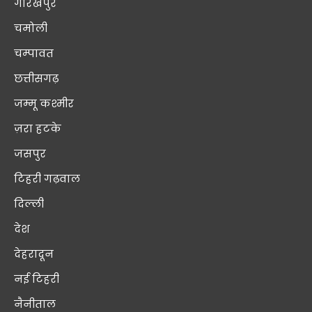
गोरखपुर
चमोली
चम्पावत
छत्तीसगढ़
जम्मू कश्मीर
ज़रा हटके
जसपुर
टिहरी गढ़वाल
दिल्ली
देश
देहरादून
नई टिहरी
नैनीताल