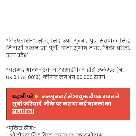
*गिरफ्तारी-* सोनू सिह उर्फ गुन्ना, पुत्र सतपाल सिह,
निवासी बब्बन खां पूर्वी, थाना सुभाष नगर, जिला बरेली,
उत्तर प्रदेश
*बरामद माल*- एक मोटरसाईकिल, हीरो स्प्लेण्डर (नं.
UK 04 AF 8813), कीमत लगभग 80,000 रुपये
यह भी पढ़ें
जनसुनवाई में आयुक्त दीपक रावत ने
सुनी फरियादें, मौके पर कराया कई मामलों का
समाधान।
*पुलिस टीम:*
1. श्री दीपक सिह विष्ट, थानाध्यक्ष काठगोदाम