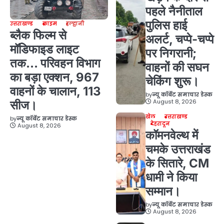
पहले नैनीताल
पुलिस हाई
उत्तराखण्ड
क्राइम
हल्द्वानी
ब्लैक फिल्म से
अलर्ट, चप्पे-चप्पे
मॉडिफाइड लाइट
पर निगरानी;
तक… परिवहन विभाग
वाहनों की सघन
का बड़ा एक्शन, 967
चेकिंग शुरू।
वाहनों के चालान, 113
by
न्यू कॉर्बेट समाचार डेस्क
August 8, 2026
सीज।
खेल
उत्तराखण्ड
by
न्यू कॉर्बेट समाचार डेस्क
देहरादून
August 8, 2026
कॉमनवेल्थ में
चमके उत्तराखंड
के सितारे, CM
धामी ने किया
सम्मान।
by
न्यू कॉर्बेट समाचार डेस्क
August 8, 2026