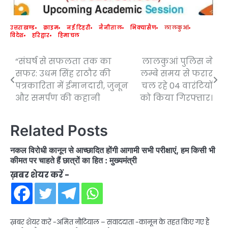
उत्तराखण्ड
क्राइम
नई टिहरी
नैनीताल
भिक्यासैण
लालकुआं
विदेश
हरिद्वार
हिमाचल
“संघर्ष से सफलता तक का
लालकुआं पुलिस ने
Post
सफर: उधम सिंह राठौर की
लम्बे समय से फरार
navigation
पत्रकारिता में ईमानदारी, जुनून
चल रहे 04 वारंटियों
और समर्पण की कहानी
को किया गिरफ्तार।
Related Posts
नकल विरोधी कानून से आच्छादित होंगी आगामी सभी परीक्षाएं, हम किसी भी
कीमत पर चाहते हैं छात्रों का हित : मुख्यमंत्री
ख़बर शेयर करें -
ख़बर शेयर करें -अमित नौटियाल – सवाददाता -कानून के तहत किए गए हैं