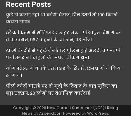
Recent Posts
कूड़े से कराह रहा था कोसी बैराज, टीम उतरी तो 100 किलो
कचरा साफ।
ब्लैक फिल्म से मॉडिफाइड लाइट तक… परिवहन विभाग का
बड़ा एक्शन, 967 वाहनों के चालान, 113 सीज।
खड़गे के दौरे से पहले नैनीताल पुलिस हाई अलर्ट, चप्पे-चप्पे
पर निगरानी; वाहनों की सघन चेकिंग शुरू।
कॉमनवेल्थ में चमके उत्तराखंड के सितारे, CM धामी ने किया
सम्मान।
पीली कोठी चौराहे पर दो गुटों के विवाद के बाद पुलिस का
बड़ा एक्शन, 20 लोगों पर वैधानिक कार्रवाई।
Copyright © 2026
New Corbett Samachar (NCS)
| Rising
News by
Ascendoor
| Powered by
WordPress
.