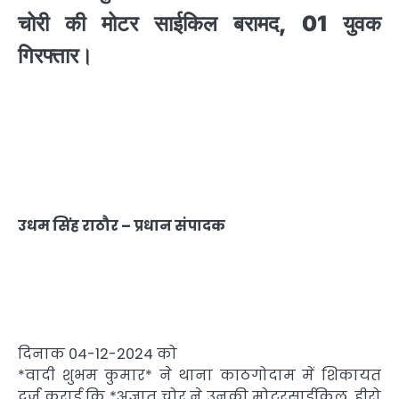
चोरी की मोटर साईकिल बरामद, 01 युवक
गिरफ्तार।
उधम सिंह राठौर – प्रधान संपादक
दिनाक 04-12-2024 को
*वादी शुभम कुमार* ने थाना काठगोदाम में शिकायत
दर्ज कराई कि *अज्ञात चोर ने उनकी मोटरसाईकिल, हीरो