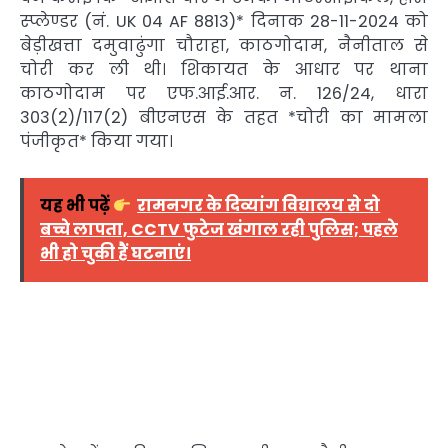
स्प्लेण्डर (नं. UK 04 AF 8813)* दिनाक 28-11-2024 को
बेड़ीखत्ता दमुवाढुंगा चौराहा, काठगोदाम, नैनीताल से
चोरी कर ली थी। शिकायत के आधार पर थाना
काठगोदाम पर एफ.आई.आर. न. 126/24, धारा
303(2)/117(2) बीएनएस के तहत *चोरी का मामला
पंजीकृत* किया गया।
यह भी पढ़ें
रामनगर के दिव्यांग विद्यालय से दो
बच्चे लापता, CCTV फुटेज खंगाल रही पुलिस; पहले
भी हो चुकी हैं घटनाएं।