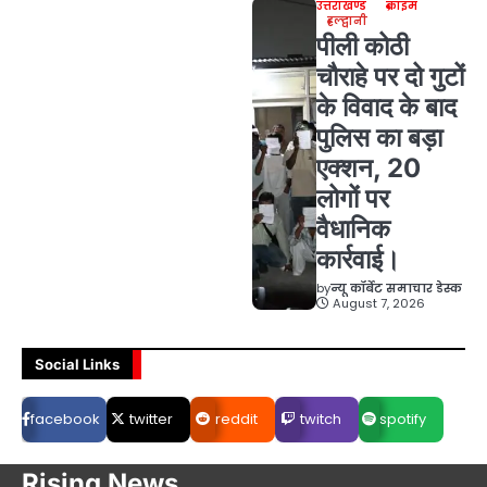
उत्तराखण्ड
क्राइम
हल्द्वानी
पीली कोठी
चौराहे पर दो गुटों
के विवाद के बाद
पुलिस का बड़ा
एक्शन, 20
लोगों पर
वैधानिक
कार्रवाई।
by
न्यू कॉर्बेट समाचार डेस्क
August 7, 2026
Social Links
facebook
twitter
reddit
twitch
spotify
Rising News