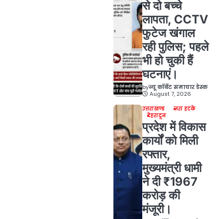
से दो बच्चे
लापता, CCTV
फुटेज खंगाल
रही पुलिस; पहले
भी हो चुकी हैं
घटनाएं।
by
न्यू कॉर्बेट समाचार डेस्क
August 7, 2026
उत्तराखण्ड
ज़रा हटके
देहरादून
प्रदेश में विकास
कार्यों को मिली
रफ्तार,
मुख्यमंत्री धामी
ने दी ₹1967
करोड़ की
मंजूरी।