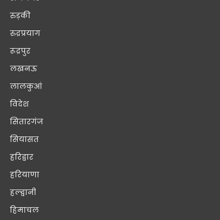
रुड़की
रुद्रप्रयाग
रूद्रपुर
लखनऊ
लालकुआं
विदेश
सितारगंज
सियासत
हरिद्वार
हरियाणा
हल्द्वानी
हिमाचल