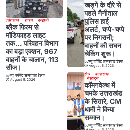
खड़गे के दौरे से
पहले नैनीताल
पुलिस हाई
उत्तराखण्ड
क्राइम
हल्द्वानी
ब्लैक फिल्म से
अलर्ट, चप्पे-चप्पे
मॉडिफाइड लाइट
पर निगरानी;
तक… परिवहन विभाग
वाहनों की सघन
का बड़ा एक्शन, 967
चेकिंग शुरू।
वाहनों के चालान, 113
by
न्यू कॉर्बेट समाचार डेस्क
August 8, 2026
सीज।
खेल
उत्तराखण्ड
by
न्यू कॉर्बेट समाचार डेस्क
देहरादून
August 8, 2026
कॉमनवेल्थ में
चमके उत्तराखंड
के सितारे, CM
धामी ने किया
सम्मान।
by
न्यू कॉर्बेट समाचार डेस्क
August 8, 2026