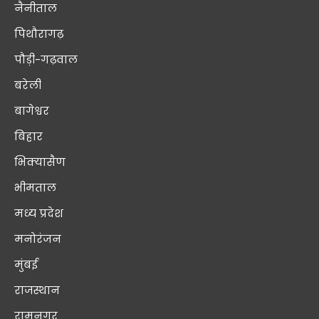
नैनीताल
पिथौरागढ़
पौड़ी-गढ़वाल
बरेली
बागेश्वर
बिहार
भिक्यासैण
भीमताल
मध्य प्रदेश
मनोरंजन
मुंबई
राजस्थान
रामनगर