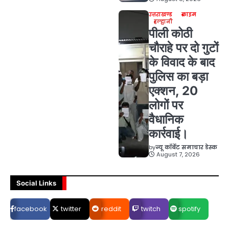
उत्तराखण्ड
क्राइम
हल्द्वानी
पीली कोठी
चौराहे पर दो गुटों
के विवाद के बाद
पुलिस का बड़ा
एक्शन, 20
लोगों पर
वैधानिक
कार्रवाई।
by
न्यू कॉर्बेट समाचार डेस्क
August 7, 2026
Social Links
facebook
twitter
reddit
twitch
spotify