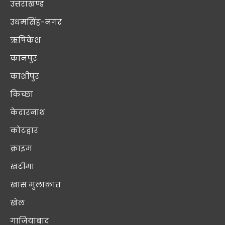
उत्तराखण्ड
उधमसिंह-नगर
ऋषिकेश
कानपुर
काशीपुर
किच्छा
केदारनाथ
कोटद्वार
क्राइम
खटीमा
खास मुलाक़ात
खेल
गाजियाबाद