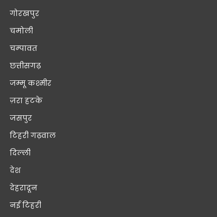
गोरखपुर
चमोली
चम्पावत
छत्तीसगढ़
जम्मू कश्मीर
ज़रा हटके
जसपुर
टिहरी गढ़वाल
दिल्ली
देश
देहरादून
नई टिहरी