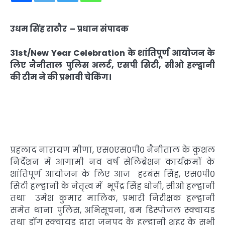
उधम सिंह राठौर
–
प्रधान संपादक
31st/New Year Celebration के शांतिपूर्ण आयोजन के
लिए नैनीताल पुलिस अलर्ट, एसपी सिटी, सीओ हल्द्वानी
की टीम ने की प्रभावी चेकिंग।
प्रहलाद नारायण मीणा, एस०एस०पी० नैनीताल के कुशल
निर्देशन में आगामी नव वर्ष सेलिब्रेशन कार्यक्रमों के
शांतिपूर्ण आयोजन के लिए आज हरबंस सिंह, एस०पी०
सिटी हल्द्वानी के नेतृत्व में भूपेंद्र सिंह धोनी, सीओ हल्द्वानी
तथा उमेश कुमार मालिक, प्रभारी निरीक्षक हल्द्वानी
समेत थाना पुलिस, अभिसूचना, बम डिस्पोजल स्क्वायड
तथा डॉग स्क्वायड द्वारा जनपद के हल्द्वानी शहर के सभी