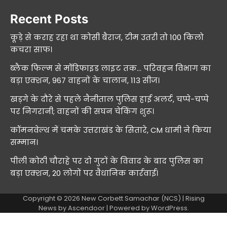
Recent Posts
कूड़े से कराह रहा था कोसी बैराज, टीम उतरी तो 100 किलो
कचरा साफ।
ब्लैक फिल्म से मॉडिफाइड लाइट तक… परिवहन विभाग का
बड़ा एक्शन, 967 वाहनों के चालान, 113 सीज।
खड़गे के दौरे से पहले नैनीताल पुलिस हाई अलर्ट, चप्पे-चप्पे
पर निगरानी; वाहनों की सघन चेकिंग शुरू।
कॉमनवेल्थ में चमके उत्तराखंड के सितारे, CM धामी ने किया
सम्मान।
पीली कोठी चौराहे पर दो गुटों के विवाद के बाद पुलिस का
बड़ा एक्शन, 20 लोगों पर वैधानिक कार्रवाई।
Copyright © 2026
New Corbett Samachar (NCS)
| Rising
News by
Ascendoor
| Powered by
WordPress
.