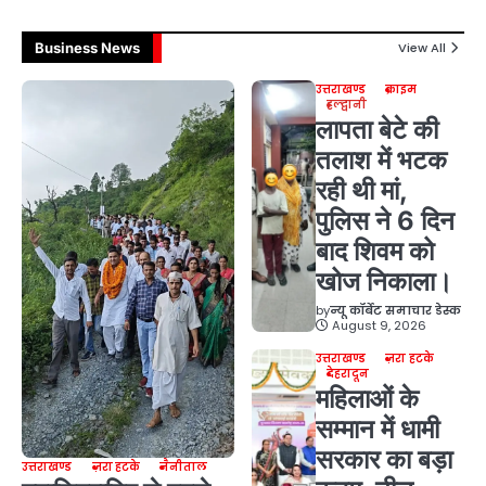
Business News
View All
उत्तराखण्ड
क्राइम
हल्द्वानी
लापता बेटे की
तलाश में भटक
रही थी मां,
पुलिस ने 6 दिन
बाद शिवम को
खोज निकाला।
by
न्यू कॉर्बेट समाचार डेस्क
August 9, 2026
उत्तराखण्ड
ज़रा हटके
देहरादून
महिलाओं के
सम्मान में धामी
सरकार का बड़ा
उत्तराखण्ड
ज़रा हटके
नैनीताल