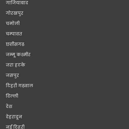
गाजियाबाद
गोरखपुर
चमोली
चम्पावत
छत्तीसगढ़
जम्मू कश्मीर
ज़रा हटके
जसपुर
टिहरी गढ़वाल
दिल्ली
देश
देहरादून
नई टिहरी