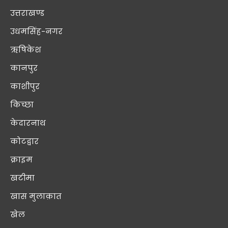
उत्तराखण्ड
उधमसिंह-नगर
ऋषिकेश
कानपुर
काशीपुर
किच्छा
केदारनाथ
कोटद्वार
क्राइम
खटीमा
खास मुलाक़ात
खेल