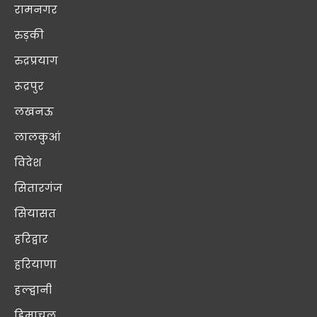
रामनगर
रुड़की
रुद्रप्रयाग
रूद्रपुर
लखनऊ
लालकुआं
विदेश
सितारगंज
सियासत
हरिद्वार
हरियाणा
हल्द्वानी
हिमाचल