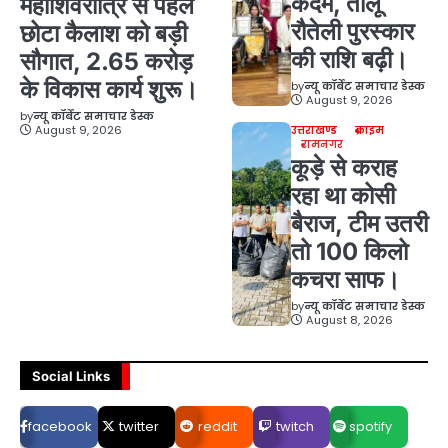
कदम, तीलू
महाशिवरात्रि से पहले
रौतेली पुरस्कार
छोटा कैलाश को बड़ी
की राशि बढ़ी।
सौगात, 2.65 करोड़
के विकास कार्य शुरू।
by
न्यू कॉर्बेट समाचार डेस्क
August 9, 2026
by
न्यू कॉर्बेट समाचार डेस्क
August 9, 2026
उत्तराखण्ड
क्राइम
रामनगर
कूड़े से कराह
रहा था कोसी
बैराज, टीम उतरी
तो 100 किलो
कचरा साफ।
by
न्यू कॉर्बेट समाचार डेस्क
August 8, 2026
Social Links
facebook
twitter
reddit
twitch
spotify