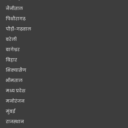
नैनीताल
पिथौरागढ़
पौड़ी-गढ़वाल
बरेली
बागेश्वर
बिहार
भिक्यासैण
भीमताल
मध्य प्रदेश
मनोरंजन
मुंबई
राजस्थान