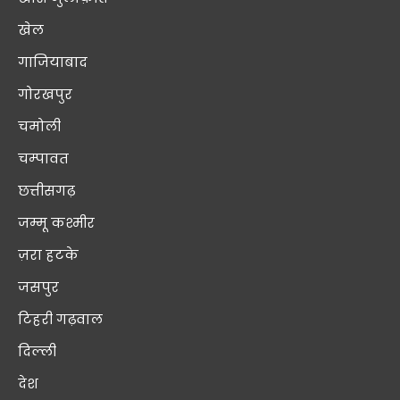
खेल
गाजियाबाद
गोरखपुर
चमोली
चम्पावत
छत्तीसगढ़
जम्मू कश्मीर
ज़रा हटके
जसपुर
टिहरी गढ़वाल
दिल्ली
देश