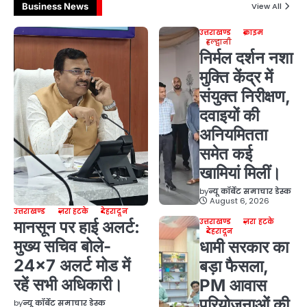
Business News
View All
उत्तराखण्ड
क्राइम
हल्द्वानी
निर्मल दर्शन नशा
मुक्ति केंद्र में
संयुक्त निरीक्षण,
दवाइयों की
अनियमितता
समेत कई
खामियां मिलीं।
by
न्यू कॉर्बेट समाचार डेस्क
August 6, 2026
उत्तराखण्ड
ज़रा हटके
देहरादून
उत्तराखण्ड
ज़रा हटके
मानसून पर हाई अलर्ट:
देहरादून
मुख्य सचिव बोले-
धामी सरकार का
24×7 अलर्ट मोड में
बड़ा फैसला,
रहें सभी अधिकारी।
PM आवास
परियोजनाओं की
by
न्यू कॉर्बेट समाचार डेस्क