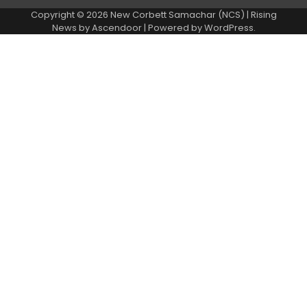
Copyright © 2026
New Corbett Samachar (NCS)
| Rising
News by
Ascendoor
| Powered by
WordPress
.