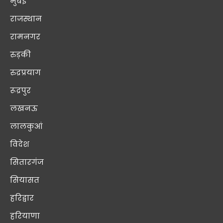
मुंबई
राजस्थान
रामनगर
रुड़की
रुद्रप्रयाग
रूद्रपुर
लखनऊ
लालकुआं
विदेश
सितारगंज
सियासत
हरिद्वार
हरियाणा