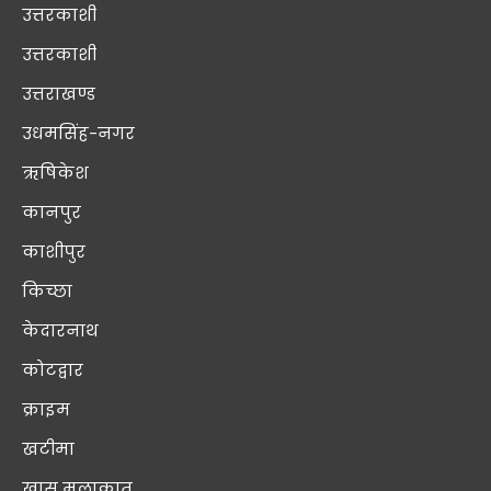
उत्तरकाशी
उत्तरकाशी
उत्तराखण्ड
उधमसिंह-नगर
ऋषिकेश
कानपुर
काशीपुर
किच्छा
केदारनाथ
कोटद्वार
क्राइम
खटीमा
खास मुलाक़ात