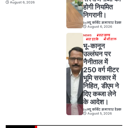
August 6, 2026
होगी नियमित
निगरानी।
by
न्यू कॉर्बेट समाचार डेस्क
August 6, 2026
NEWS
उत्तराखण्ड
ज़रा हटके
नैनीताल
भू-कानून
उल्लंघन पर
नैनीताल में
250 वर्ग मीटर
भूमि सरकार में
निहित, डीएम ने
दिए कब्जा लेने
के आदेश।
by
न्यू कॉर्बेट समाचार डेस्क
August 5, 2026