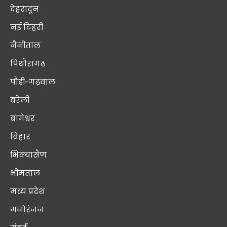
देहरादून
नई टिहरी
नैनीताल
पिथौरागढ़
पौड़ी-गढ़वाल
बरेली
बागेश्वर
बिहार
भिक्यासैण
भीमताल
मध्य प्रदेश
मनोरंजन