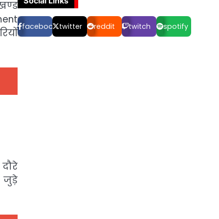
Social Links
खण्ड
ment
facebook
twitter
reddit
twitch
spotify
ियों
दौरे
ुड़े