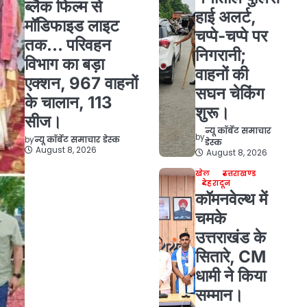
ब्लैक फिल्म से
हाई अलर्ट,
मॉडिफाइड लाइट
चप्पे-चप्पे पर
तक… परिवहन
निगरानी;
विभाग का बड़ा
वाहनों की
एक्शन, 967 वाहनों
सघन चेकिंग
के चालान, 113
शुरू।
सीज।
न्यू कॉर्बेट समाचार
by
by
न्यू कॉर्बेट समाचार डेस्क
डेस्क
August 8, 2026
August 8, 2026
खेल
उत्तराखण्ड
देहरादून
कॉमनवेल्थ में
चमके
उत्तराखंड के
सितारे, CM
धामी ने किया
सम्मान।