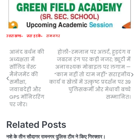
उत्तराखण्ड
ज़रा हटके
रामनगर
आनंद बर्धन की
होली-रमजान पर अलर्ट, हुड़दंग व
Post
अध्यक्षता में
जबरन रंग पर कड़ी नजर; ड्यूटी में
navigation
सॉलिड वेस्ट
अनावश्यक मोबाइल पर लगाम —
मैनेजमेंट की
“काम नहीं तो दाम नहीं” सराहनीय
समीक्षा,
कार्य व खेलों में उत्कृष्ट प्रदर्शन पर 39
जवाबदेही और
पुलिसकर्मी और मेधावी बच्चे
GPS मॉनिटरिंग
सम्मानित।
पर जोर।
Related Posts
नशे के तीन सौदागर रामनगर पुलिस टीम ने किए गिरफ्तार।