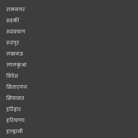
रामनगर
रुड़की
रुद्रप्रयाग
रूद्रपुर
लखनऊ
लालकुआं
विदेश
सितारगंज
सियासत
हरिद्वार
हरियाणा
हल्द्वानी