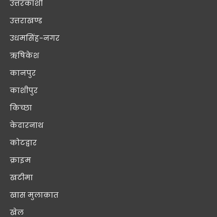
उत्तरकाशी
उत्तराखण्ड
उधमसिंह-नगर
ऋषिकेश
कानपुर
काशीपुर
किच्छा
केदारनाथ
कोटद्वार
क्राइम
खटीमा
खास मुलाक़ात
खेल