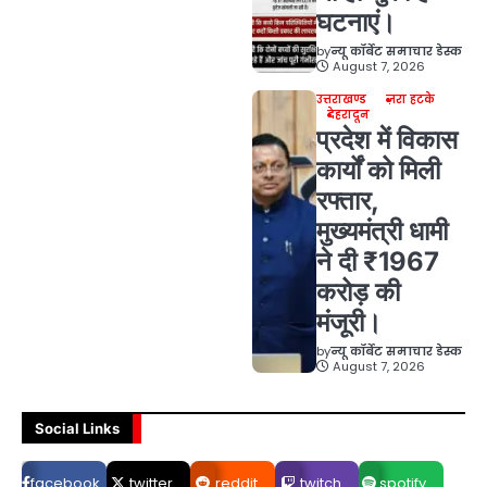
घटनाएं।
by
न्यू कॉर्बेट समाचार डेस्क
August 7, 2026
उत्तराखण्ड
ज़रा हटके
देहरादून
प्रदेश में विकास
कार्यों को मिली
रफ्तार,
मुख्यमंत्री धामी
ने दी ₹1967
करोड़ की
मंजूरी।
by
न्यू कॉर्बेट समाचार डेस्क
August 7, 2026
Social Links
facebook
twitter
reddit
twitch
spotify