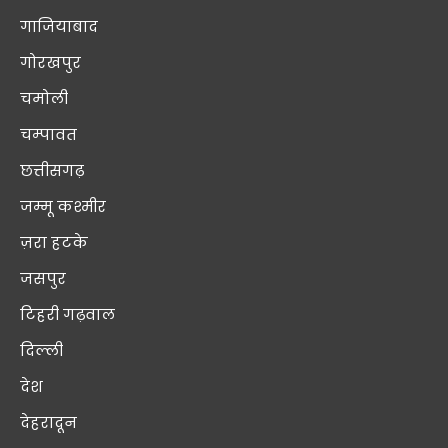
गाजियाबाद
गोरखपुर
चमोली
चम्पावत
छत्तीसगढ़
जम्मू कश्मीर
ज़रा हटके
जसपुर
टिहरी गढ़वाल
दिल्ली
देश
देहरादून