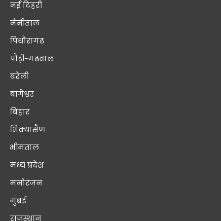
नई टिहरी
नैनीताल
पिथौरागढ़
पौड़ी-गढ़वाल
बरेली
बागेश्वर
बिहार
भिक्यासैण
भीमताल
मध्य प्रदेश
मनोरंजन
मुंबई
राजस्थान