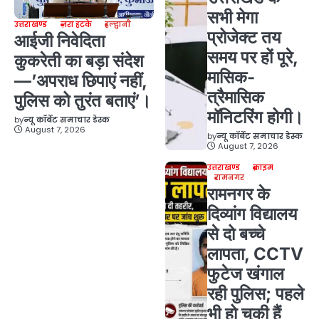
सभी मेगा
उत्तराखण्ड
ज़रा हटके
हल्द्वानी
प्रोजेक्ट तय
आईजी निवेदिता
समय पर हों पूरे,
कुकरेती का बड़ा संदेश
मासिक-
—’अपराध छिपाएं नहीं,
त्रैमासिक
पुलिस को तुरंत बताएं’।
मॉनिटरिंग होगी।
by
न्यू कॉर्बेट समाचार डेस्क
August 7, 2026
by
न्यू कॉर्बेट समाचार डेस्क
August 7, 2026
उत्तराखण्ड
क्राइम
रामनगर
रामनगर के
दिव्यांग विद्यालय
से दो बच्चे
लापता, CCTV
फुटेज खंगाल
रही पुलिस; पहले
भी हो चुकी हैं