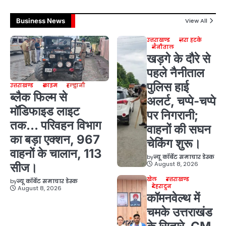
Business News
View All
उत्तराखण्ड
ज़रा हटके
नैनीताल
खड़गे के दौरे से
पहले नैनीताल
पुलिस हाई
उत्तराखण्ड
क्राइम
हल्द्वानी
ब्लैक फिल्म से
अलर्ट, चप्पे-चप्पे
मॉडिफाइड लाइट
पर निगरानी;
तक… परिवहन विभाग
वाहनों की सघन
का बड़ा एक्शन, 967
चेकिंग शुरू।
वाहनों के चालान, 113
by
न्यू कॉर्बेट समाचार डेस्क
August 8, 2026
सीज।
खेल
उत्तराखण्ड
by
न्यू कॉर्बेट समाचार डेस्क
देहरादून
August 8, 2026
कॉमनवेल्थ में
चमके उत्तराखंड