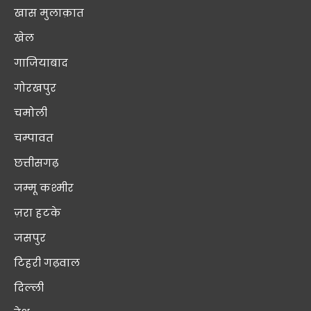
खास मुलाक़ात
खेल
गाजियाबाद
गोरखपुर
चमोली
चम्पावत
छत्तीसगढ़
जम्मू कश्मीर
ज़रा हटके
जसपुर
टिहरी गढ़वाल
दिल्ली