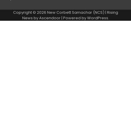
Copyright © 2026
New Corbett Samachar (NCS)
| Rising
News by
Ascendoor
| Powered by
WordPress
.