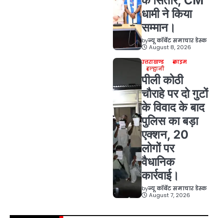
के सितारे, CM
धामी ने किया
सम्मान।
by
न्यू कॉर्बेट समाचार डेस्क
August 8, 2026
उत्तराखण्ड
क्राइम
हल्द्वानी
पीली कोठी
चौराहे पर दो गुटों
के विवाद के बाद
पुलिस का बड़ा
एक्शन, 20
लोगों पर
वैधानिक
कार्रवाई।
by
न्यू कॉर्बेट समाचार डेस्क
August 7, 2026