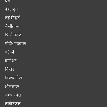
देश
देहरादून
नई टिहरी
नैनीताल
पिथौरागढ़
पौड़ी-गढ़वाल
बरेली
बागेश्वर
बिहार
भिक्यासैण
भीमताल
मध्य प्रदेश
मनोरंजन