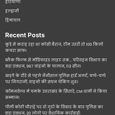
हरियाणा
हल्द्वानी
हिमाचल
Recent Posts
कूड़े से कराह रहा था कोसी बैराज, टीम उतरी तो 100 किलो
कचरा साफ।
ब्लैक फिल्म से मॉडिफाइड लाइट तक… परिवहन विभाग का
बड़ा एक्शन, 967 वाहनों के चालान, 113 सीज।
खड़गे के दौरे से पहले नैनीताल पुलिस हाई अलर्ट, चप्पे-चप्पे
पर निगरानी; वाहनों की सघन चेकिंग शुरू।
कॉमनवेल्थ में चमके उत्तराखंड के सितारे, CM धामी ने किया
सम्मान।
पीली कोठी चौराहे पर दो गुटों के विवाद के बाद पुलिस का
बड़ा एक्शन, 20 लोगों पर वैधानिक कार्रवाई।