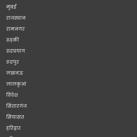
मुंबई
राजस्थान
रामनगर
रुड़की
रुद्रप्रयाग
रूद्रपुर
लखनऊ
लालकुआं
विदेश
सितारगंज
सियासत
हरिद्वार