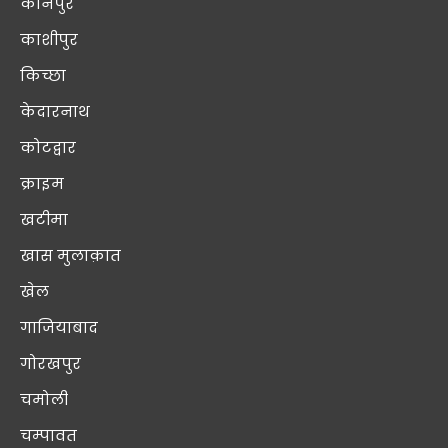
कानपुर
काशीपुर
किच्छा
केदारनाथ
कोटद्वार
क्राइम
खटीमा
खास मुलाक़ात
खेल
गाजियाबाद
गोरखपुर
चमोली
चम्पावत