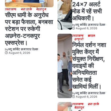
24×7 अलर्ट
उत्तराखण्ड
ज़रा हटके
देहरादून
मोड में रहें सभी
सीएम धामी के अनुरोध
अधिकारी।
पर बड़ा फैसला, बनबसा
by
न्यू कॉर्बेट समाचार डेस्क
स्टेशन पर रुकेगी
August 6, 2026
अछनेरा-टनकपुर
उत्तराखण्ड
क्राइम
हल्द्वानी
एक्सप्रेस।
निर्मल दर्शन नशा
by
न्यू कॉर्बेट समाचार डेस्क
मुक्ति केंद्र में
August 6, 2026
संयुक्त निरीक्षण,
दवाइयों की
अनियमितता
समेत कई
खामियां मिलीं।
by
न्यू कॉर्बेट समाचार डेस्क
August 6, 2026
उत्तराखण्ड
ज़रा हटके
देहरादून