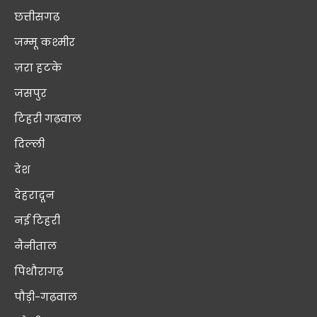
छत्तीसगढ़
जम्मू कश्मीर
ज़रा हटके
जसपुर
टिहरी गढ़वाल
दिल्ली
देश
देहरादून
नई टिहरी
नैनीताल
पिथौरागढ़
पौड़ी-गढ़वाल