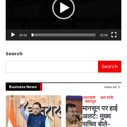
00:00
02:00
Search
Search
Business News
View All
उत्तराखण्ड
ज़रा हटके
देहरादून
मानसून पर हाई
अलर्ट: मुख्य
सचिव बोले-