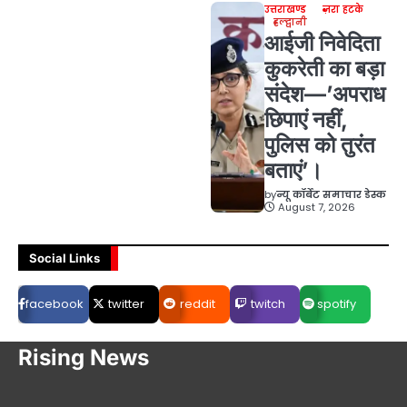
उत्तराखण्ड
ज़रा हटके
हल्द्वानी
आईजी निवेदिता
कुकरेती का बड़ा
संदेश—’अपराध
छिपाएं नहीं,
पुलिस को तुरंत
बताएं’।
by
न्यू कॉर्बेट समाचार डेस्क
August 7, 2026
Social Links
facebook
twitter
reddit
twitch
spotify
Rising News