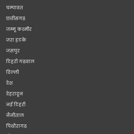
चम्पावत
छत्तीसगढ़
जम्मू कश्मीर
ज़रा हटके
जसपुर
टिहरी गढ़वाल
दिल्ली
देश
देहरादून
नई टिहरी
नैनीताल
पिथौरागढ़