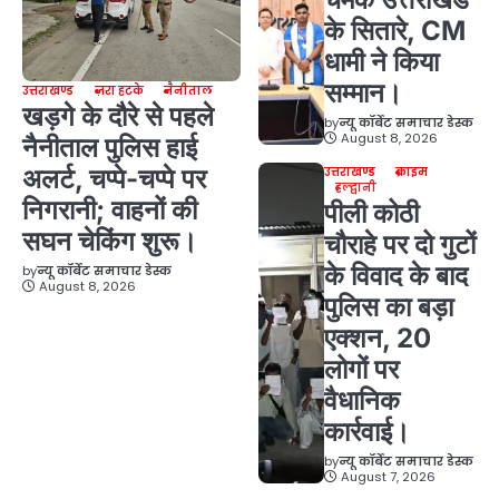
के सितारे, CM
धामी ने किया
सम्मान।
उत्तराखण्ड
ज़रा हटके
नैनीताल
खड़गे के दौरे से पहले
by
न्यू कॉर्बेट समाचार डेस्क
August 8, 2026
नैनीताल पुलिस हाई
अलर्ट, चप्पे-चप्पे पर
उत्तराखण्ड
क्राइम
हल्द्वानी
निगरानी; वाहनों की
पीली कोठी
सघन चेकिंग शुरू।
चौराहे पर दो गुटों
के विवाद के बाद
by
न्यू कॉर्बेट समाचार डेस्क
August 8, 2026
पुलिस का बड़ा
एक्शन, 20
लोगों पर
वैधानिक
कार्रवाई।
by
न्यू कॉर्बेट समाचार डेस्क
August 7, 2026