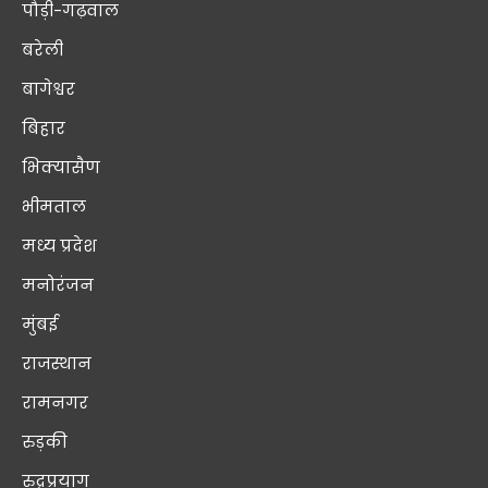
पौड़ी-गढ़वाल
बरेली
बागेश्वर
बिहार
भिक्यासैण
भीमताल
मध्य प्रदेश
मनोरंजन
मुंबई
राजस्थान
रामनगर
रुड़की
रुद्रप्रयाग