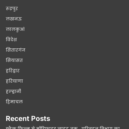
रूद्रपुर
लखनऊ
लालकुआं
विदेश
सितारगंज
सियासत
हरिद्वार
हरियाणा
हल्द्वानी
हिमाचल
Recent Posts
ब्लैक फिल्म से मॉडिफाइड लाइट तक… परिवहन विभाग का