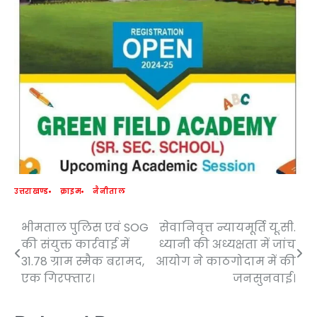
उत्तराखण्ड
क्राइम
नैनीताल
भीमताल पुलिस एवं SOG
सेवानिवृत्त न्यायमूर्ति यू.सी.
Post
की संयुक्त कार्रवाई में
ध्यानी की अध्यक्षता में जांच
navigation
31.78 ग्राम स्मैक बरामद,
आयोग ने काठगोदाम में की
एक गिरफ्तार।
जनसुनवाई।