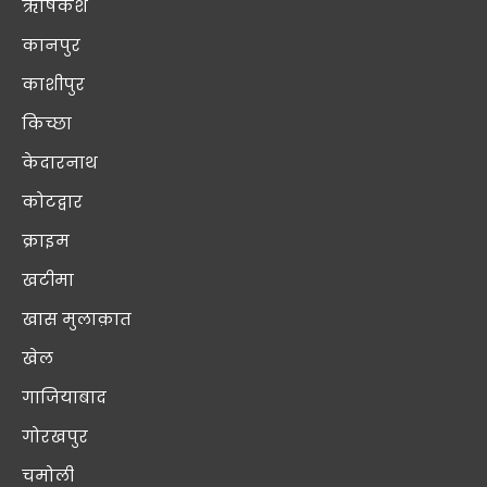
ऋषिकेश
कानपुर
काशीपुर
किच्छा
केदारनाथ
कोटद्वार
क्राइम
खटीमा
खास मुलाक़ात
खेल
गाजियाबाद
गोरखपुर
चमोली