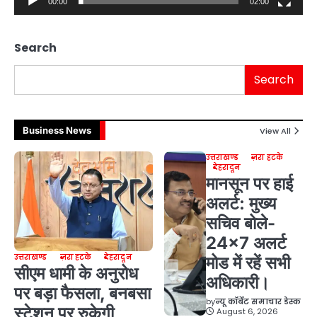
00:00
02:00
Search
Search
Business News
View All
उत्तराखण्ड
ज़रा हटके
देहरादून
मानसून पर हाई
अलर्ट: मुख्य
सचिव बोले-
24×7 अलर्ट
उत्तराखण्ड
ज़रा हटके
देहरादून
मोड में रहें सभी
सीएम धामी के अनुरोध
अधिकारी।
पर बड़ा फैसला, बनबसा
by
न्यू कॉर्बेट समाचार डेस्क
स्टेशन पर रुकेगी
August 6, 2026