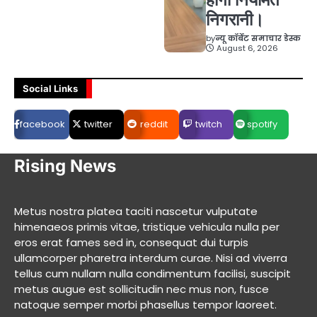
निगरानी।
by
न्यू कॉर्बेट समाचार डेस्क
August 6, 2026
Social Links
facebook
twitter
reddit
twitch
spotify
Rising News
Metus nostra platea taciti nascetur vulputate
himenaeos primis vitae, tristique vehicula nulla per
eros erat fames sed in, consequat dui turpis
ullamcorper pharetra interdum curae. Nisi ad viverra
tellus cum nullam nulla condimentum facilisi, suscipit
metus augue est sollicitudin nec mus non, fusce
natoque semper morbi phasellus tempor laoreet.