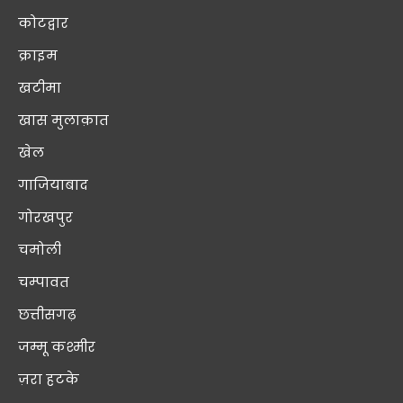
कोटद्वार
क्राइम
खटीमा
खास मुलाक़ात
खेल
गाजियाबाद
गोरखपुर
चमोली
चम्पावत
छत्तीसगढ़
जम्मू कश्मीर
ज़रा हटके