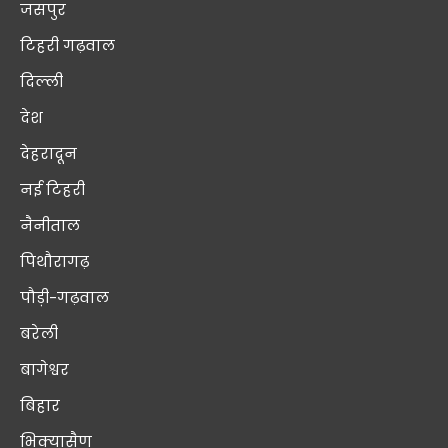
जसपुर
टिहरी गढ़वाल
दिल्ली
देश
देहरादून
नई टिहरी
नैनीताल
पिथौरागढ़
पौड़ी-गढ़वाल
बरेली
बागेश्वर
बिहार
भिक्यासैण