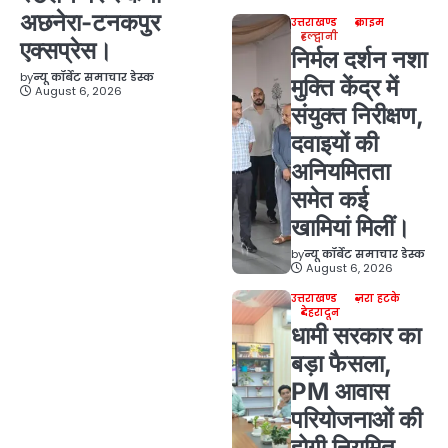
अछनेरा-टनकपुर
उत्तराखण्ड
क्राइम
हल्द्वानी
एक्सप्रेस।
निर्मल दर्शन नशा
by
न्यू कॉर्बेट समाचार डेस्क
मुक्ति केंद्र में
August 6, 2026
संयुक्त निरीक्षण,
दवाइयों की
अनियमितता
समेत कई
खामियां मिलीं।
by
न्यू कॉर्बेट समाचार डेस्क
August 6, 2026
उत्तराखण्ड
ज़रा हटके
देहरादून
धामी सरकार का
बड़ा फैसला,
PM आवास
परियोजनाओं की
होगी नियमित