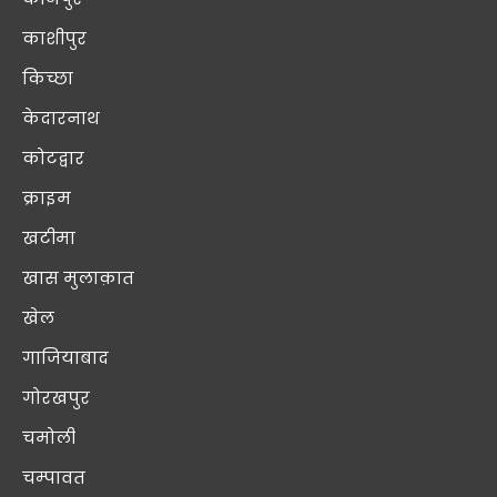
काशीपुर
किच्छा
केदारनाथ
कोटद्वार
क्राइम
खटीमा
खास मुलाक़ात
खेल
गाजियाबाद
गोरखपुर
चमोली
चम्पावत