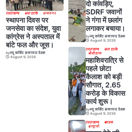
दो कांवड़िए,
SDRF जवानों
उत्तराखण्ड
ज़रा हटके
रामनगर
स्थापना दिवस पर
ने गंगा में छलांग
जनसेवा का संदेश, युवा
लगाकर बचाया।
कांग्रेस ने अस्पताल में
by
न्यू कॉर्बेट समाचार डेस्क
August 9, 2026
बांटे फल और जूस।
उत्तराखण्ड
ज़रा हटके
by
न्यू कॉर्बेट समाचार डेस्क
नैनीताल
August 9, 2026
महाशिवरात्रि से
पहले छोटा
कैलाश को बड़ी
सौगात, 2.65
करोड़ के विकास
कार्य शुरू।
by
न्यू कॉर्बेट समाचार डेस्क
August 9, 2026
उत्तराखण्ड
क्राइम
हल्द्वानी