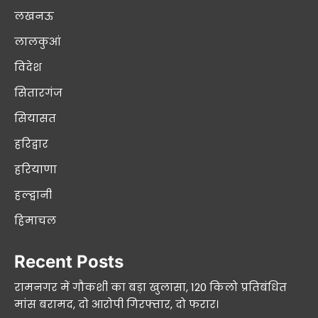
लखनऊ
लालकुआं
विदेश
सितारगंज
सियासत
हरिद्वार
हरियाणा
हल्द्वानी
हिमाचल
Recent Posts
रामनगर में गौकशी का बड़ा खुलासा, 120 किलो प्रतिबंधित
मांस बरामद, दो आरोपी गिरफ्तार, दो फरार।