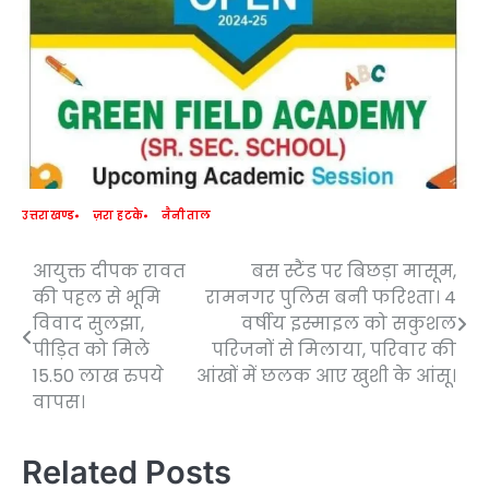
उत्तराखण्ड
ज़रा हटके
नैनीताल
आयुक्त दीपक रावत
बस स्टैंड पर बिछड़ा मासूम,
Post
की पहल से भूमि
रामनगर पुलिस बनी फरिश्ता। 4
navigation
विवाद सुलझा,
वर्षीय इस्माइल को सकुशल
पीड़ित को मिले
परिजनों से मिलाया, परिवार की
15.50 लाख रुपये
आंखों में छलक आए खुशी के आंसू।
वापस।
Related Posts