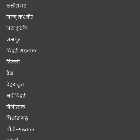
छत्तीसगढ़
जम्मू कश्मीर
ज़रा हटके
जसपुर
टिहरी गढ़वाल
दिल्ली
देश
देहरादून
नई टिहरी
नैनीताल
पिथौरागढ़
पौड़ी-गढ़वाल