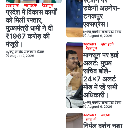
स्टेशन पर
उत्तराखण्ड
ज़रा हटके
देहरादून
रुकेगी अछनेरा-
प्रदेश में विकास कार्यों
टनकपुर
को मिली रफ्तार,
एक्सप्रेस।
मुख्यमंत्री धामी ने दी
by
न्यू कॉर्बेट समाचार डेस्क
₹1967 करोड़ की
August 6, 2026
मंजूरी।
उत्तराखण्ड
ज़रा हटके
देहरादून
by
न्यू कॉर्बेट समाचार डेस्क
मानसून पर हाई
August 7, 2026
अलर्ट: मुख्य
सचिव बोले-
24×7 अलर्ट
मोड में रहें सभी
अधिकारी।
by
न्यू कॉर्बेट समाचार डेस्क
August 6, 2026
उत्तराखण्ड
क्राइम
हल्द्वानी
निर्मल दर्शन नशा