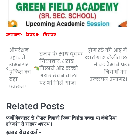
उत्तराखण्ड
देहरादून
सियासत
ऑपरेशन
होम स्टे की आड़ में
Post
तमंचे के साथ युवक
प्रहार में
कारोबार! नैनीताल
गिरफ्तार, शराब
navigation
रामनगर
में बड़े पैमाने पर
पिलाने और कच्ची
पुलिस का
नियमों का
शराब बेचने वालों
बड़ा
उल्लंघन उजागर।
पर भी गिरी गाज।
एक्शन!
Related Posts
फर्जी वेबसाइट से भोपाल निवासी फिल्म निर्माता करता था कंबोडिया
हांगकांग से साइबर अपराध।
ख़बर शेयर करें -