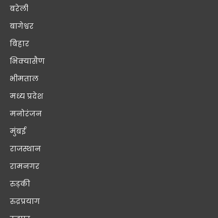
बरेली
बागेश्वर
बिहार
भिक्यासैण
भीमताल
मध्य प्रदेश
मनोरंजन
मुंबई
राजस्थान
रामनगर
रुड़की
रुद्रप्रयाग