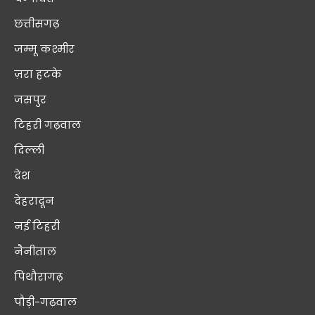
छत्तीसगढ़
जम्मू कश्मीर
ज़रा हटके
जसपुर
टिहरी गढ़वाल
दिल्ली
देश
देहरादून
नई टिहरी
नैनीताल
पिथौरागढ़
पौड़ी-गढ़वाल