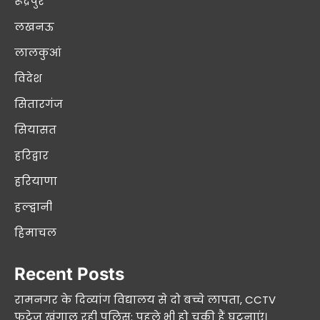
रूद्रपुर
लखनऊ
लालकुआं
विदेश
सितारगंज
सियासत
हरिद्वार
हरियाणा
हल्द्वानी
हिमाचल
Recent Posts
रामनगर के दिव्यांग विद्यालय से दो बच्चे लापता, CCTV
फुटेज खंगाल रही पुलिस; पहले भी हो चुकी हैं घटनाएं।