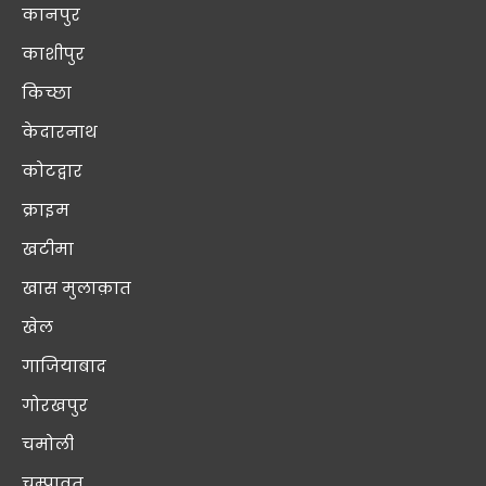
कानपुर
काशीपुर
किच्छा
केदारनाथ
कोटद्वार
क्राइम
खटीमा
खास मुलाक़ात
खेल
गाजियाबाद
गोरखपुर
चमोली
चम्पावत