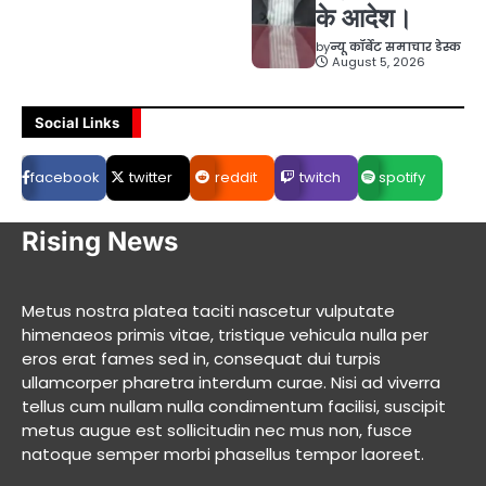
के आदेश।
by
न्यू कॉर्बेट समाचार डेस्क
August 5, 2026
Social Links
facebook
twitter
reddit
twitch
spotify
Rising News
Metus nostra platea taciti nascetur vulputate
himenaeos primis vitae, tristique vehicula nulla per
eros erat fames sed in, consequat dui turpis
ullamcorper pharetra interdum curae. Nisi ad viverra
tellus cum nullam nulla condimentum facilisi, suscipit
metus augue est sollicitudin nec mus non, fusce
natoque semper morbi phasellus tempor laoreet.