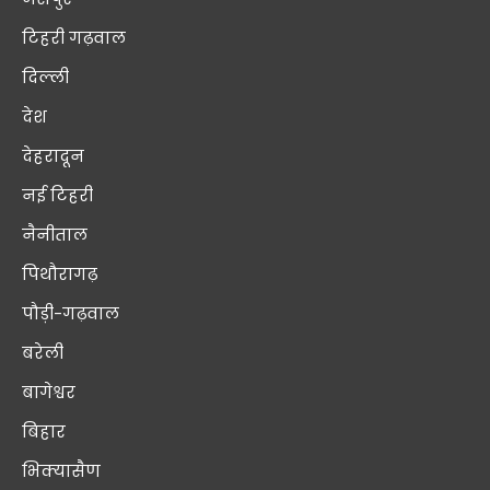
टिहरी गढ़वाल
दिल्ली
देश
देहरादून
नई टिहरी
नैनीताल
पिथौरागढ़
पौड़ी-गढ़वाल
बरेली
बागेश्वर
बिहार
भिक्यासैण