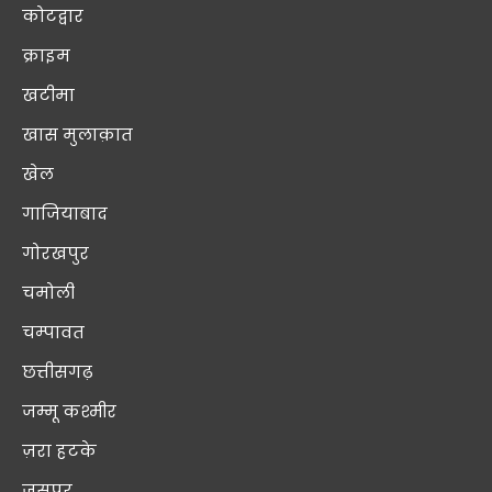
कोटद्वार
क्राइम
खटीमा
खास मुलाक़ात
खेल
गाजियाबाद
गोरखपुर
चमोली
चम्पावत
छत्तीसगढ़
जम्मू कश्मीर
ज़रा हटके
जसपुर