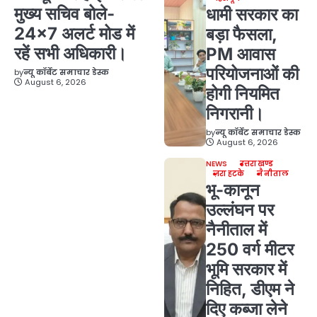
मुख्य सचिव बोले-
धामी सरकार का
24×7 अलर्ट मोड में
बड़ा फैसला,
रहें सभी अधिकारी।
PM आवास
परियोजनाओं की
by
न्यू कॉर्बेट समाचार डेस्क
August 6, 2026
होगी नियमित
निगरानी।
by
न्यू कॉर्बेट समाचार डेस्क
August 6, 2026
NEWS
उत्तराखण्ड
ज़रा हटके
नैनीताल
भू-कानून
उल्लंघन पर
नैनीताल में
250 वर्ग मीटर
भूमि सरकार में
निहित, डीएम ने
दिए कब्जा लेने