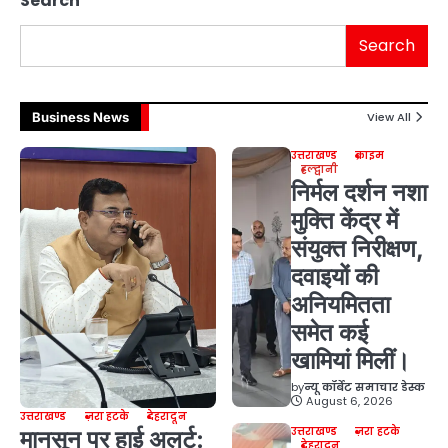
Search
Search
Business News
View All
उत्तराखण्ड
क्राइम
हल्द्वानी
निर्मल दर्शन नशा
मुक्ति केंद्र में
संयुक्त निरीक्षण,
दवाइयों की
अनियमितता
समेत कई
खामियां मिलीं।
by
न्यू कॉर्बेट समाचार डेस्क
August 6, 2026
उत्तराखण्ड
ज़रा हटके
देहरादून
उत्तराखण्ड
ज़रा हटके
मानसून पर हाई अलर्ट:
देहरादून