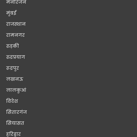
मनोरंजन
मुंबई
राजस्थान
रामनगर
रुड़की
रुद्रप्रयाग
रूद्रपुर
लखनऊ
लालकुआं
विदेश
सितारगंज
सियासत
हरिद्वार