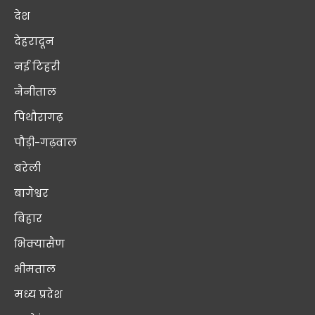
देश
देहरादून
नई टिहरी
नैनीताल
पिथौरागढ़
पौड़ी-गढ़वाल
बरेली
बागेश्वर
बिहार
भिक्यासैण
भीमताल
मध्य प्रदेश