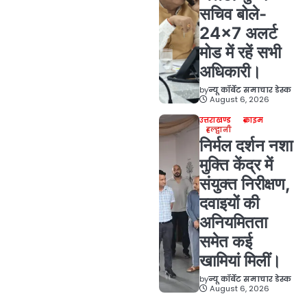
सचिव बोले-
24×7 अलर्ट
मोड में रहें सभी
अधिकारी।
by
न्यू कॉर्बेट समाचार डेस्क
August 6, 2026
उत्तराखण्ड
क्राइम
हल्द्वानी
निर्मल दर्शन नशा
मुक्ति केंद्र में
संयुक्त निरीक्षण,
दवाइयों की
अनियमितता
समेत कई
खामियां मिलीं।
by
न्यू कॉर्बेट समाचार डेस्क
August 6, 2026