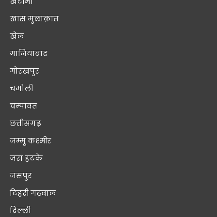
खटीमा
खास मुलाक़ात
खेल
गाजियाबाद
गोरखपुर
चमोली
चम्पावत
छत्तीसगढ़
जम्मू कश्मीर
ज़रा हटके
जसपुर
टिहरी गढ़वाल
दिल्ली