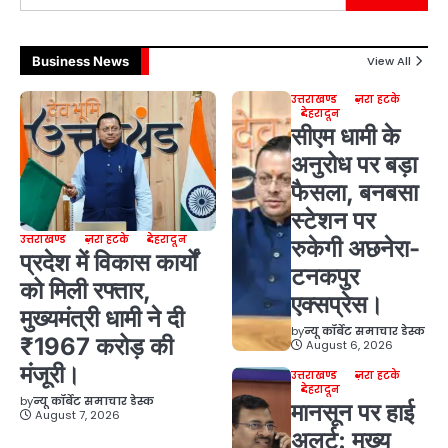
Business News
View All
उत्तराखण्ड
ज़रा हटके
देहरादून
सीएम धामी के
अनुरोध पर बड़ा
फैसला, बनबसा
स्टेशन पर
उत्तराखण्ड
ज़रा हटके
देहरादून
रुकेगी अछनेरा-
प्रदेश में विकास कार्यों
टनकपुर
को मिली रफ्तार,
एक्सप्रेस।
मुख्यमंत्री धामी ने दी
by
न्यू कॉर्बेट समाचार डेस्क
₹1967 करोड़ की
August 6, 2026
मंजूरी।
उत्तराखण्ड
ज़रा हटके
देहरादून
by
न्यू कॉर्बेट समाचार डेस्क
मानसून पर हाई
August 7, 2026
अलर्ट: मुख्य