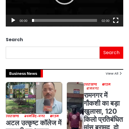
00:00
02:00
Search
Search
Business News
View All
उत्तराखण्ड
क्राइम
रामनगर
रामनगर में
गौकशी का बड़ा
खुलासा, 120
उत्तराखण्ड
उधमसिंह-नगर
क्राइम
किलो प्रतिबंधित
अटल उत्कृष्ट कॉलेज में
मांस बरामद, दो