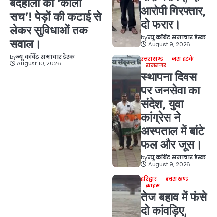
बदहाली का ‘काला
आरोपी गिरफ्तार,
सच’! पेड़ों की कटाई से
दो फरार।
लेकर सुविधाओं तक
by
न्यू कॉर्बेट समाचार डेस्क
सवाल।
August 9, 2026
by
न्यू कॉर्बेट समाचार डेस्क
उत्तराखण्ड
ज़रा हटके
August 10, 2026
रामनगर
स्थापना दिवस
पर जनसेवा का
संदेश, युवा
कांग्रेस ने
अस्पताल में बांटे
फल और जूस।
by
न्यू कॉर्बेट समाचार डेस्क
August 9, 2026
हरिद्वार
उत्तराखण्ड
क्राइम
तेज बहाव में फंसे
दो कांवड़िए,