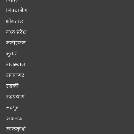
भिक्यासैण
भीमताल
मध्य प्रदेश
मनोरंजन
मुंबई
राजस्थान
रामनगर
रुड़की
रुद्रप्रयाग
रूद्रपुर
लखनऊ
लालकुआं