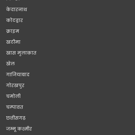
केदारनाथ
कोटद्वार
क्राइम
खटीमा
खास मुलाक़ात
खेल
गाजियाबाद
गोरखपुर
चमोली
चम्पावत
छत्तीसगढ़
जम्मू कश्मीर