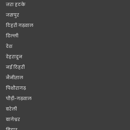
ज़रा हटके
जसपुर
टिहरी गढ़वाल
दिल्ली
देश
देहरादून
नई टिहरी
नैनीताल
पिथौरागढ़
पौड़ी-गढ़वाल
बरेली
बागेश्वर
बिहार