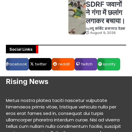
SDRF जवानों
ने गंगा में छलांग
लगाकर बचाया।
by
न्यू कॉर्बेट समाचार डेस्क
August 9, 2026
Social Links
facebook
twitter
reddit
twitch
spotify
Rising News
Metus nostra platea taciti nascetur vulputate
himenaeos primis vitae, tristique vehicula nulla per
eros erat fames sed in, consequat dui turpis
ullamcorper pharetra interdum curae. Nisi ad viverra
tellus cum nullam nulla condimentum facilisi, suscipit