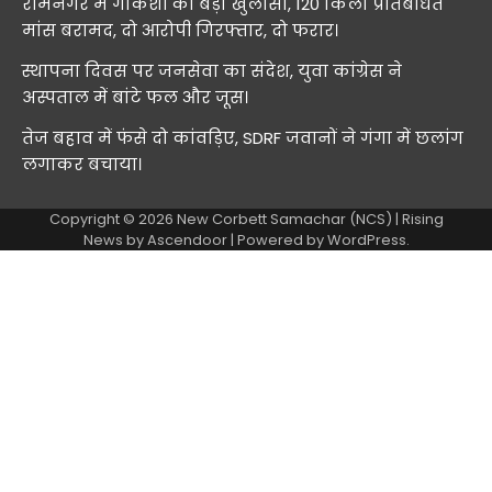
रामनगर में गौकशी का बड़ा खुलासा, 120 किलो प्रतिबंधित
मांस बरामद, दो आरोपी गिरफ्तार, दो फरार।
स्थापना दिवस पर जनसेवा का संदेश, युवा कांग्रेस ने
अस्पताल में बांटे फल और जूस।
तेज बहाव में फंसे दो कांवड़िए, SDRF जवानों ने गंगा में छलांग
लगाकर बचाया।
Copyright © 2026
New Corbett Samachar (NCS)
| Rising
News by
Ascendoor
| Powered by
WordPress
.