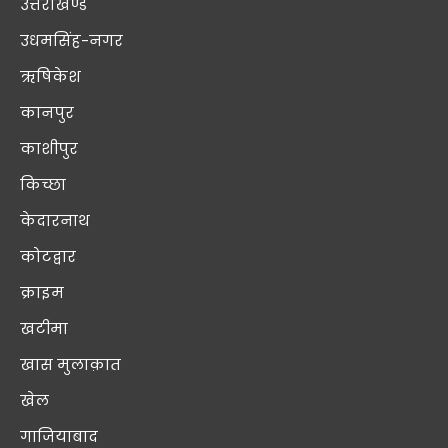
उत्तराखण्ड
उधमसिंह-नगर
ऋषिकेश
कानपुर
काशीपुर
किच्छा
केदारनाथ
कोटद्वार
क्राइम
खटीमा
खास मुलाक़ात
खेल
गाजियाबाद