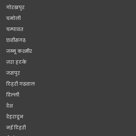
गोरखपुर
चमोली
चम्पावत
छत्तीसगढ़
जम्मू कश्मीर
ज़रा हटके
जसपुर
टिहरी गढ़वाल
दिल्ली
देश
देहरादून
नई टिहरी