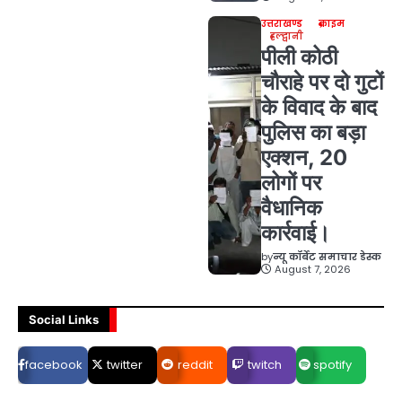
उत्तराखण्ड
क्राइम
हल्द्वानी
पीली कोठी
चौराहे पर दो गुटों
के विवाद के बाद
पुलिस का बड़ा
एक्शन, 20
लोगों पर
वैधानिक
कार्रवाई।
by
न्यू कॉर्बेट समाचार डेस्क
August 7, 2026
Social Links
facebook
twitter
reddit
twitch
spotify