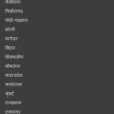
नैनीताल
पिथौरागढ़
पौड़ी-गढ़वाल
बरेली
बागेश्वर
बिहार
भिक्यासैण
भीमताल
मध्य प्रदेश
मनोरंजन
मुंबई
राजस्थान
रामनगर