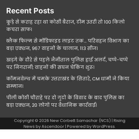
Recent Posts
कूड़े से कराह रहा था कोसी बैराज, टीम उतरी तो 100 किलो
कचरा साफ।
ब्लैक फिल्म से मॉडिफाइड लाइट तक… परिवहन विभाग का
बड़ा एक्शन, 967 वाहनों के चालान, 113 सीज।
खड़गे के दौरे से पहले नैनीताल पुलिस हाई अलर्ट, चप्पे-चप्पे
पर निगरानी; वाहनों की सघन चेकिंग शुरू।
कॉमनवेल्थ में चमके उत्तराखंड के सितारे, CM धामी ने किया
सम्मान।
पीली कोठी चौराहे पर दो गुटों के विवाद के बाद पुलिस का
बड़ा एक्शन, 20 लोगों पर वैधानिक कार्रवाई।
Copyright © 2026
New Corbett Samachar (NCS)
| Rising
News by
Ascendoor
| Powered by
WordPress
.