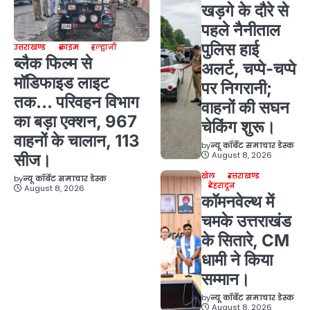
खड़गे के दौरे से
पहले नैनीताल
पुलिस हाई
उत्तराखण्ड
क्राइम
हल्द्वानी
ब्लैक फिल्म से
अलर्ट, चप्पे-चप्पे
मॉडिफाइड लाइट
पर निगरानी;
तक… परिवहन विभाग
वाहनों की सघन
का बड़ा एक्शन, 967
चेकिंग शुरू।
वाहनों के चालान, 113
by
न्यू कॉर्बेट समाचार डेस्क
August 8, 2026
सीज।
खेल
उत्तराखण्ड
by
न्यू कॉर्बेट समाचार डेस्क
देहरादून
August 8, 2026
कॉमनवेल्थ में
चमके उत्तराखंड
के सितारे, CM
धामी ने किया
सम्मान।
by
न्यू कॉर्बेट समाचार डेस्क
August 8, 2026