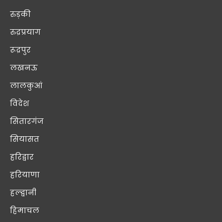
रुड़की
रुद्रप्रयाग
रूद्रपुर
लखनऊ
लालकुआं
विदेश
सितारगंज
सियासत
हरिद्वार
हरियाणा
हल्द्वानी
हिमाचल