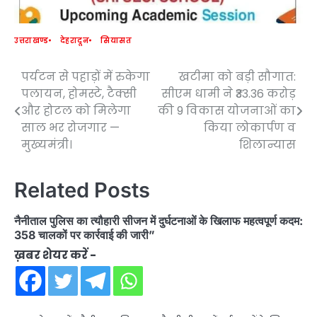
उत्तराखण्ड
देहरादून
सियासत
पर्यटन से पहाड़ों में रुकेगा
खटीमा को बड़ी सौगात:
Post
पलायन, होमस्टे, टैक्सी
सीएम धामी ने ₹33.36 करोड़
navigation
और होटल को मिलेगा
की 9 विकास योजनाओं का
साल भर रोजगार —
किया लोकार्पण व
मुख्यमंत्री।
शिलान्यास
Related Posts
नैनीताल पुलिस का त्यौहारी सीजन में दुर्घटनाओं के खिलाफ महत्वपूर्ण कदम:
358 चालकों पर कार्रवाई की जारी”
ख़बर शेयर करें -