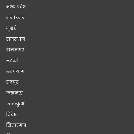
मध्य प्रदेश
मनोरंजन
मुंबई
राजस्थान
रामनगर
रुड़की
रुद्रप्रयाग
रूद्रपुर
लखनऊ
लालकुआं
विदेश
सितारगंज