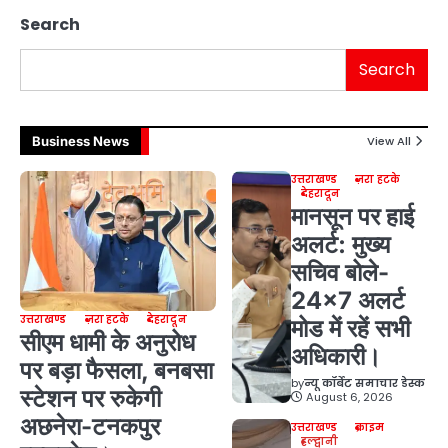
Search
Search
Business News
View All
उत्तराखण्ड
ज़रा हटके
देहरादून
मानसून पर हाई
अलर्ट: मुख्य
सचिव बोले-
24×7 अलर्ट
उत्तराखण्ड
ज़रा हटके
देहरादून
मोड में रहें सभी
सीएम धामी के अनुरोध
अधिकारी।
पर बड़ा फैसला, बनबसा
by
न्यू कॉर्बेट समाचार डेस्क
स्टेशन पर रुकेगी
August 6, 2026
अछनेरा-टनकपुर
उत्तराखण्ड
क्राइम
हल्द्वानी