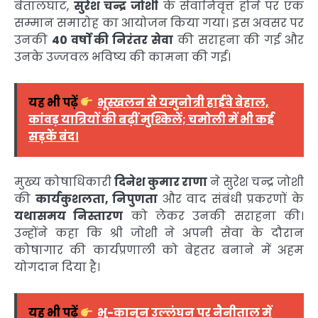
बेतालघाट,
सुरेश चन्द्र जोशी
के सेवानिवृत्त होने पर एक
सम्मान समारोह का आयोजन किया गया। इस अवसर पर
उनकी
40 वर्षों की निरंतर सेवा
की सराहना की गई और
उनके उज्जवल भविष्य की कामना की गई।
यह भी पढ़ें
भूस्खलन से यमुनोत्री हाईवे बेहाल,
कांवड़ यात्रियों की बढ़ीं मुश्किलें; चमोली में भी कई
सड़कें बंद।
मुख्य कोषाधिकारी
दिनेश कुमार राणा
ने सुरेश चन्द्र जोशी
की
कार्यकुशलता, निपुणता
और वाद संबंधी प्रकरणों के
यथासमय निस्तारण
को लेकर उनकी सराहना की।
उन्होंने कहा कि श्री जोशी ने अपनी सेवा के दौरान
कोषागार की कार्यप्रणाली को बेहतर बनाने में अहम
योगदान दिया है।
यह भी पढ़ें
भू-कानून उल्लंघन पर नैनीताल में