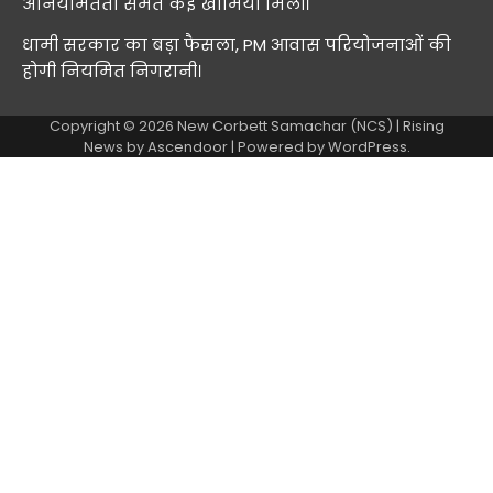
अनियमितता समेत कई खामियां मिलीं।
धामी सरकार का बड़ा फैसला, PM आवास परियोजनाओं की
होगी नियमित निगरानी।
Copyright © 2026
New Corbett Samachar (NCS)
| Rising
News by
Ascendoor
| Powered by
WordPress
.