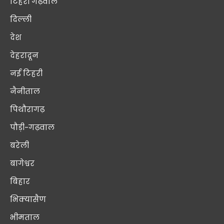
टिहरी गढ़वाल
दिल्ली
देश
देहरादून
नई टिहरी
नैनीताल
पिथौरागढ़
पौड़ी-गढ़वाल
बरेली
बागेश्वर
बिहार
भिक्यासैण
भीमताल