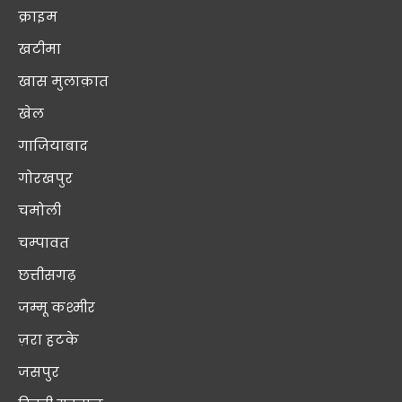
क्राइम
खटीमा
खास मुलाक़ात
खेल
गाजियाबाद
गोरखपुर
चमोली
चम्पावत
छत्तीसगढ़
जम्मू कश्मीर
ज़रा हटके
जसपुर