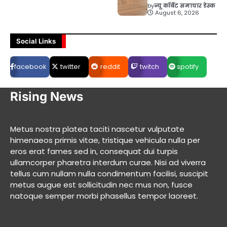
by
न्यू कॉर्बेट समाचार डेस्क
August 6, 2026
Social Links
facebook
twitter
reddit
twitch
spotify
Rising News
Metus nostra platea taciti nascetur vulputate
himenaeos primis vitae, tristique vehicula nulla per
eros erat fames sed in, consequat dui turpis
ullamcorper pharetra interdum curae. Nisi ad viverra
tellus cum nullam nulla condimentum facilisi, suscipit
metus augue est sollicitudin nec mus non, fusce
natoque semper morbi phasellus tempor laoreet.