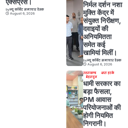
एक्सप्रेस।
निर्मल दर्शन नशा
by
न्यू कॉर्बेट समाचार डेस्क
मुक्ति केंद्र में
August 6, 2026
संयुक्त निरीक्षण,
दवाइयों की
अनियमितता
समेत कई
खामियां मिलीं।
by
न्यू कॉर्बेट समाचार डेस्क
August 6, 2026
उत्तराखण्ड
ज़रा हटके
देहरादून
धामी सरकार का
बड़ा फैसला,
PM आवास
परियोजनाओं की
होगी नियमित
निगरानी।