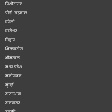
पिथौरागढ़
पौड़ी-गढ़वाल
बरेली
बागेश्वर
बिहार
भिक्यासैण
भीमताल
मध्य प्रदेश
मनोरंजन
मुंबई
राजस्थान
रामनगर
रुड़की