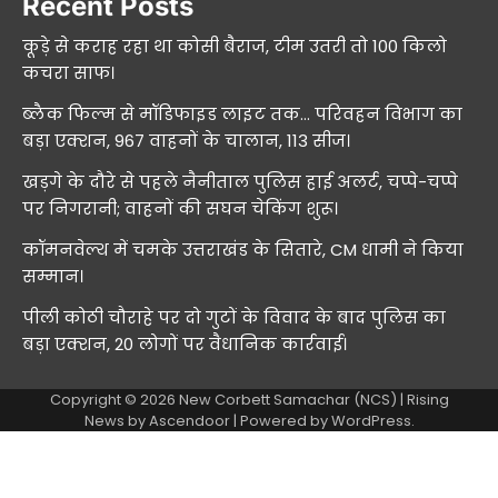
Recent Posts
कूड़े से कराह रहा था कोसी बैराज, टीम उतरी तो 100 किलो
कचरा साफ।
ब्लैक फिल्म से मॉडिफाइड लाइट तक… परिवहन विभाग का
बड़ा एक्शन, 967 वाहनों के चालान, 113 सीज।
खड़गे के दौरे से पहले नैनीताल पुलिस हाई अलर्ट, चप्पे-चप्पे
पर निगरानी; वाहनों की सघन चेकिंग शुरू।
कॉमनवेल्थ में चमके उत्तराखंड के सितारे, CM धामी ने किया
सम्मान।
पीली कोठी चौराहे पर दो गुटों के विवाद के बाद पुलिस का
बड़ा एक्शन, 20 लोगों पर वैधानिक कार्रवाई।
Copyright © 2026
New Corbett Samachar (NCS)
| Rising
News by
Ascendoor
| Powered by
WordPress
.