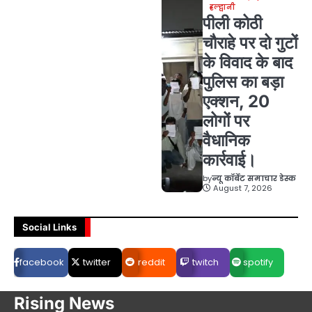
हल्द्वानी
पीली कोठी
चौराहे पर दो गुटों
के विवाद के बाद
पुलिस का बड़ा
एक्शन, 20
लोगों पर
वैधानिक
कार्रवाई।
by
न्यू कॉर्बेट समाचार डेस्क
August 7, 2026
Social Links
facebook
twitter
reddit
twitch
spotify
Rising News