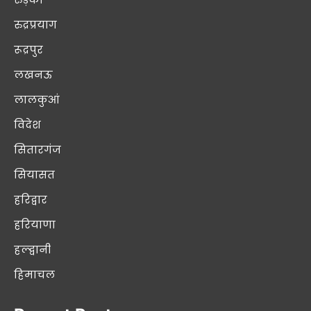
रुद्रप्रयाग
रूद्रपुर
लखनऊ
लालकुआं
विदेश
सितारगंज
सियासत
हरिद्वार
हरियाणा
हल्द्वानी
हिमाचल