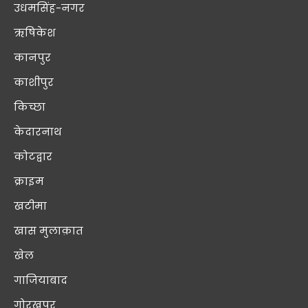
उधमसिंह-नगर
ऋषिकेश
कानपुर
काशीपुर
किच्छा
केदारनाथ
कोटद्वार
क्राइम
खटीमा
खास मुलाक़ात
खेल
गाजियाबाद
गोरखपुर