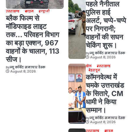
पहले नैनीताल
पुलिस हाई
उत्तराखण्ड
क्राइम
हल्द्वानी
ब्लैक फिल्म से
अलर्ट, चप्पे-चप्पे
मॉडिफाइड लाइट
पर निगरानी;
तक… परिवहन विभाग
वाहनों की सघन
का बड़ा एक्शन, 967
चेकिंग शुरू।
वाहनों के चालान, 113
by
न्यू कॉर्बेट समाचार डेस्क
August 8, 2026
सीज।
खेल
उत्तराखण्ड
by
न्यू कॉर्बेट समाचार डेस्क
देहरादून
August 8, 2026
कॉमनवेल्थ में
चमके उत्तराखंड
के सितारे, CM
धामी ने किया
सम्मान।
by
न्यू कॉर्बेट समाचार डेस्क
August 8, 2026
उत्तराखण्ड
क्राइम