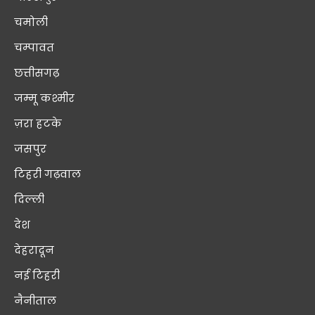
चमोली
चम्पावत
छत्तीसगढ़
जम्मू कश्मीर
ज़रा हटके
जसपुर
टिहरी गढ़वाल
दिल्ली
देश
देहरादून
नई टिहरी
नैनीताल