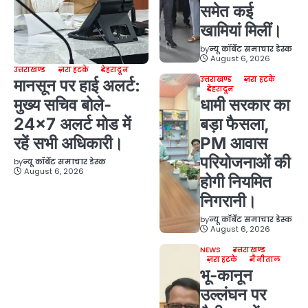
समेत कई
खामियां मिलीं।
by
न्यू कॉर्बेट समाचार डेस्क
August 6, 2026
उत्तराखण्ड
ज़रा हटके
देहरादून
उत्तराखण्ड
ज़रा हटके
मानसून पर हाई अलर्ट:
देहरादून
मुख्य सचिव बोले-
धामी सरकार का
24×7 अलर्ट मोड में
बड़ा फैसला,
रहें सभी अधिकारी।
PM आवास
परियोजनाओं की
by
न्यू कॉर्बेट समाचार डेस्क
August 6, 2026
होगी नियमित
निगरानी।
by
न्यू कॉर्बेट समाचार डेस्क
August 6, 2026
NEWS
उत्तराखण्ड
ज़रा हटके
नैनीताल
भू-कानून
उल्लंघन पर