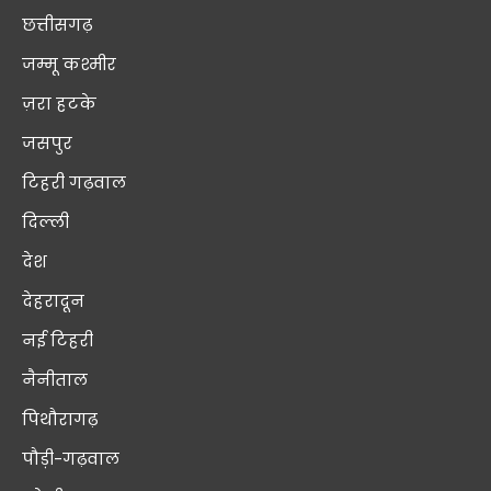
छत्तीसगढ़
जम्मू कश्मीर
ज़रा हटके
जसपुर
टिहरी गढ़वाल
दिल्ली
देश
देहरादून
नई टिहरी
नैनीताल
पिथौरागढ़
पौड़ी-गढ़वाल