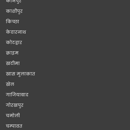
कानपुर
काशीपुर
किच्छा
केदारनाथ
कोटद्वार
क्राइम
खटीमा
खास मुलाक़ात
खेल
गाजियाबाद
गोरखपुर
चमोली
चम्पावत