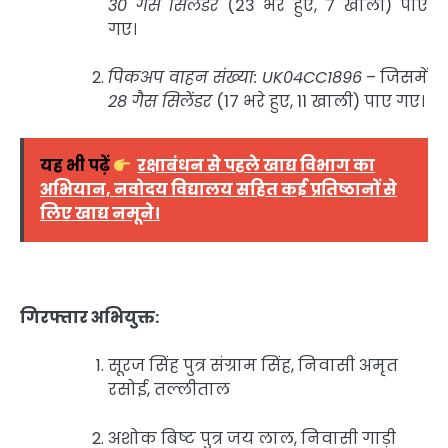
30 गैस सिलेंडर
(23 भरे हुए, 7 खाली) पाए
गए।
पिकअप वाहन संख्या: UK04CC1896
– जिसमें
28 गैस सिलेंडर
(17 भरे हुए, 11 खाली) पाए गए।
यह भी पढ़ें
रक्षाबंधन से पहले खाद्य विभाग का
अभियान, नवोदय विद्यालय सहित कई प्रतिष्ठानों से
लिए खाद्य नमूने।
गिरफ्तार अभियुक्त:
सूरज सिंह पुत्र संग्राम सिंह, निवासी अमृत
रसोई, तल्लीताल
अशोक बिष्ट पुत्र जय लाल, निवासी गाड़ी