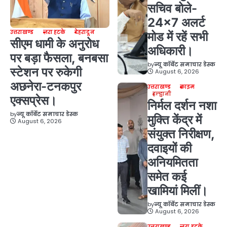
सचिव बोले-
24×7 अलर्ट
उत्तराखण्ड
ज़रा हटके
देहरादून
मोड में रहें सभी
सीएम धामी के अनुरोध
अधिकारी।
पर बड़ा फैसला, बनबसा
by
न्यू कॉर्बेट समाचार डेस्क
स्टेशन पर रुकेगी
August 6, 2026
अछनेरा-टनकपुर
उत्तराखण्ड
क्राइम
हल्द्वानी
एक्सप्रेस।
निर्मल दर्शन नशा
by
न्यू कॉर्बेट समाचार डेस्क
मुक्ति केंद्र में
August 6, 2026
संयुक्त निरीक्षण,
दवाइयों की
अनियमितता
समेत कई
खामियां मिलीं।
by
न्यू कॉर्बेट समाचार डेस्क
August 6, 2026
उत्तराखण्ड
ज़रा हटके