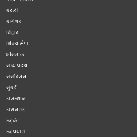
बरेली
बागेश्वर
बिहार
भिक्यासैण
भीमताल
मध्य प्रदेश
मनोरंजन
मुंबई
राजस्थान
रामनगर
रुड़की
रुद्रप्रयाग