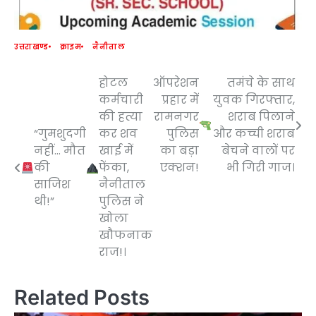
उत्तराखण्ड
क्राइम
नैनीताल
होटल
ऑपरेशन
तमंचे के साथ
Post
कर्मचारी
प्रहार में
युवक गिरफ्तार,
navigation
की हत्या
रामनगर
शराब पिलाने
“गुमशुदगी
कर शव
पुलिस
और कच्ची शराब
नहीं… मौत
खाई में
का बड़ा
बेचने वालों पर
की
फेंका,
एक्शन!
भी गिरी गाज।
साजिश
नैनीताल
थी!”
पुलिस ने
खोला
खौफनाक
राज!।
Related Posts