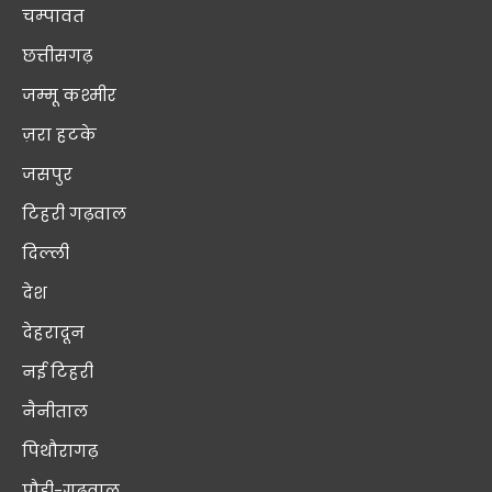
चम्पावत
छत्तीसगढ़
जम्मू कश्मीर
ज़रा हटके
जसपुर
टिहरी गढ़वाल
दिल्ली
देश
देहरादून
नई टिहरी
नैनीताल
पिथौरागढ़
पौड़ी-गढ़वाल