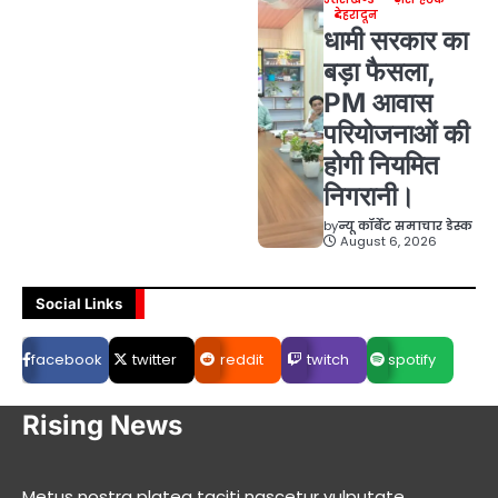
देहरादून
धामी सरकार का
बड़ा फैसला,
PM आवास
परियोजनाओं की
होगी नियमित
निगरानी।
by
न्यू कॉर्बेट समाचार डेस्क
August 6, 2026
Social Links
facebook
twitter
reddit
twitch
spotify
Rising News
Metus nostra platea taciti nascetur vulputate