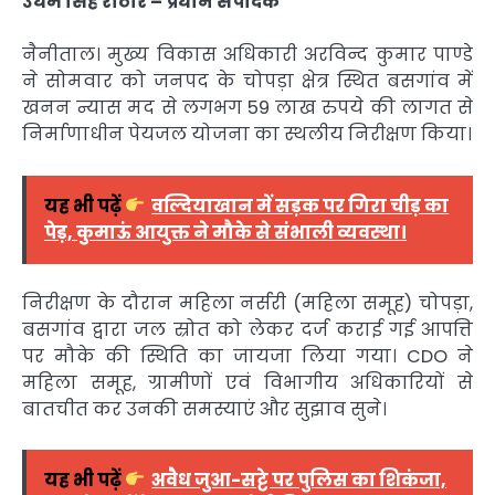
उधम सिंह राठौर – प्रधान संपादक
नैनीताल
। मुख्य विकास अधिकारी
अरविन्द कुमार पाण्डे
ने सोमवार को जनपद के चोपड़ा क्षेत्र स्थित बसगांव में
खनन न्यास मद से लगभग 59 लाख रुपये की लागत से
निर्माणाधीन पेयजल योजना का स्थलीय निरीक्षण किया।
यह भी पढ़ें
वल्दियाखान में सड़क पर गिरा चीड़ का
पेड़, कुमाऊं आयुक्त ने मौके से संभाली व्यवस्था।
निरीक्षण के दौरान महिला नर्सरी (महिला समूह) चोपड़ा,
बसगांव द्वारा जल स्रोत को लेकर दर्ज कराई गई आपत्ति
पर मौके की स्थिति का जायजा लिया गया। CDO ने
महिला समूह, ग्रामीणों एवं विभागीय अधिकारियों से
बातचीत कर उनकी समस्याएं और सुझाव सुने।
यह भी पढ़ें
अवैध जुआ-सट्टे पर पुलिस का शिकंजा,