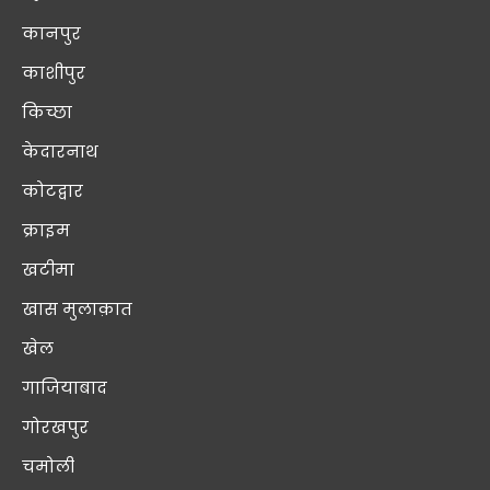
कानपुर
काशीपुर
किच्छा
केदारनाथ
कोटद्वार
क्राइम
खटीमा
खास मुलाक़ात
खेल
गाजियाबाद
गोरखपुर
चमोली