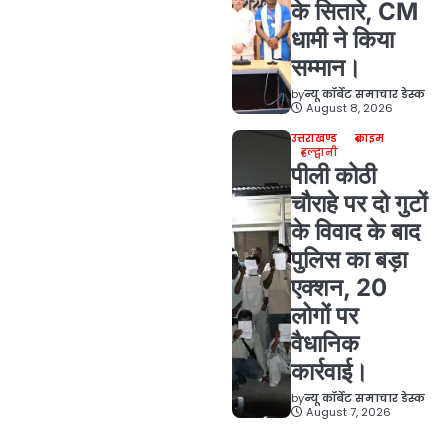
के सितारे, CM
धामी ने किया
सम्मान।
by
न्यू कॉर्बेट समाचार डेस्क
August 8, 2026
उत्तराखण्ड
क्राइम
हल्द्वानी
पीली कोठी
चौराहे पर दो गुटों
के विवाद के बाद
पुलिस का बड़ा
एक्शन, 20
लोगों पर
वैधानिक
कार्रवाई।
by
न्यू कॉर्बेट समाचार डेस्क
August 7, 2026