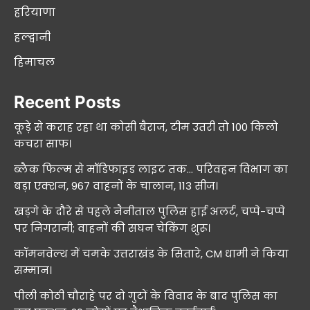
हरियाणा
हल्द्वानी
हिमाचल
Recent Posts
कूड़े से कराह रहा था कोसी बैराज, टीम उतरी तो 100 किलो
कचरा साफ।
ब्लैक फिल्म से मॉडिफाइड लाइट तक… परिवहन विभाग का
बड़ा एक्शन, 967 वाहनों के चालान, 113 सीज।
खड़गे के दौरे से पहले नैनीताल पुलिस हाई अलर्ट, चप्पे-चप्पे
पर निगरानी; वाहनों की सघन चेकिंग शुरू।
कॉमनवेल्थ में चमके उत्तराखंड के सितारे, CM धामी ने किया
सम्मान।
पीली कोठी चौराहे पर दो गुटों के विवाद के बाद पुलिस का