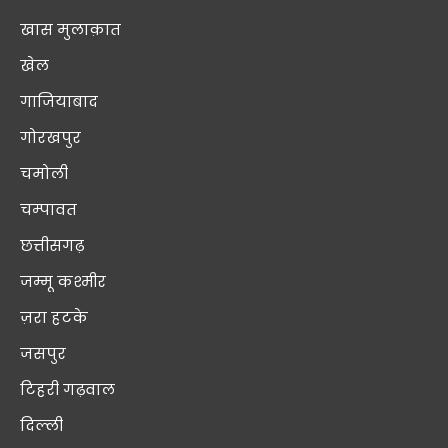
खास मुलाक़ात
खेल
गाजियाबाद
गोरखपुर
चमोली
चम्पावत
छत्तीसगढ़
जम्मू कश्मीर
ज़रा हटके
जसपुर
टिहरी गढ़वाल
दिल्ली