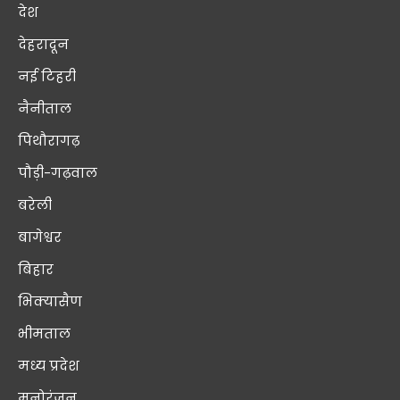
देश
देहरादून
नई टिहरी
नैनीताल
पिथौरागढ़
पौड़ी-गढ़वाल
बरेली
बागेश्वर
बिहार
भिक्यासैण
भीमताल
मध्य प्रदेश
मनोरंजन