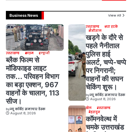
Business News
View All
उत्तराखण्ड
ज़रा हटके
नैनीताल
खड़गे के दौरे से
पहले नैनीताल
पुलिस हाई
उत्तराखण्ड
क्राइम
हल्द्वानी
ब्लैक फिल्म से
अलर्ट, चप्पे-चप्पे
मॉडिफाइड लाइट
पर निगरानी;
तक… परिवहन विभाग
वाहनों की सघन
का बड़ा एक्शन, 967
चेकिंग शुरू।
वाहनों के चालान, 113
by
न्यू कॉर्बेट समाचार डेस्क
August 8, 2026
सीज।
खेल
उत्तराखण्ड
by
न्यू कॉर्बेट समाचार डेस्क
देहरादून
August 8, 2026
कॉमनवेल्थ में
चमके उत्तराखंड