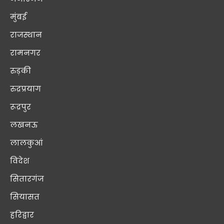
मुंबई
राजस्थान
रामनगर
रुड़की
रुद्रप्रयाग
रूद्रपुर
लखनऊ
लालकुआं
विदेश
सितारगंज
सियासत
हरिद्वार