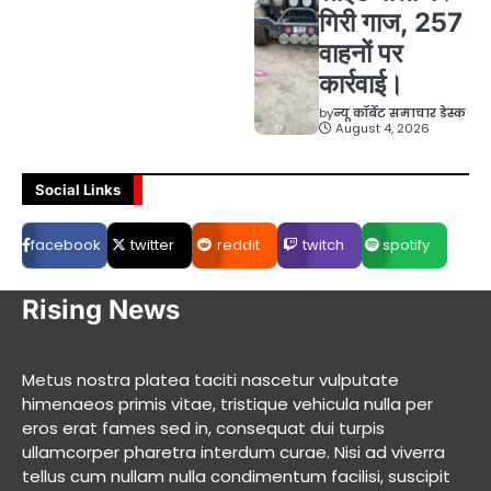
गिरी गाज, 257
वाहनों पर
कार्रवाई।
by
न्यू कॉर्बेट समाचार डेस्क
August 4, 2026
Social Links
facebook
twitter
reddit
twitch
spotify
Rising News
Metus nostra platea taciti nascetur vulputate
himenaeos primis vitae, tristique vehicula nulla per
eros erat fames sed in, consequat dui turpis
ullamcorper pharetra interdum curae. Nisi ad viverra
tellus cum nullam nulla condimentum facilisi, suscipit