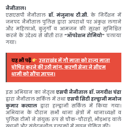
नैनीताल।
एसएसपी नैनीताल
डॉ. मंजुनाथ टी.सी.
के निर्देशन में
जनपद नैनीताल पुलिस द्वारा अपराधों पर अंकुश लगाने
और महिलाओं, बुजुर्गों व आमजन की सुरक्षा सुनिश्चित
करने के उद्देश्य से बीती रात
“ऑपरेशन रोमियो”
चलाया
गया।
यह भी पढ़ें
उत्तराखंड में गौ माता को राज्य माता
घोषित करने की उठी मांग, करणी सेना ने सीएम
धामी को सौंपा ज्ञापन।
इस अभियान का नेतृत्व
एसपी नैनीताल डॉ. जगदीश चंद्रा
द्वारा नैनीताल सर्किल में तथा
एसपी सिटी हल्द्वानी मनोज
कुमार कत्याल
द्वारा हल्द्वानी सर्किल में किया गया।
अभियान के दौरान सभी थाना क्षेत्रों में थानाध्यक्षों व
पुलिस टीमों ने संयुक्त रूप से चौक-चौराहों, भीड़भाड़ वाले
स्थानों और संवेदनशील इलाकों में सघन चेकिंग की।