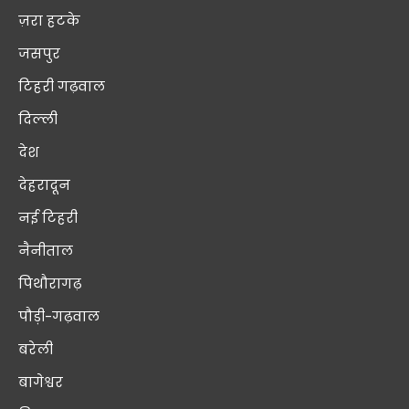
ज़रा हटके
जसपुर
टिहरी गढ़वाल
दिल्ली
देश
देहरादून
नई टिहरी
नैनीताल
पिथौरागढ़
पौड़ी-गढ़वाल
बरेली
बागेश्वर