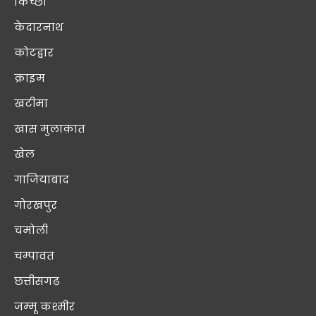
किच्छा
केदारनाथ
कोटद्वार
क्राइम
खटीमा
खास मुलाक़ात
खेल
गाजियाबाद
गोरखपुर
चमोली
चम्पावत
छत्तीसगढ़
जम्मू कश्मीर