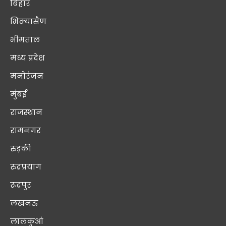
बिहार
भिक्यासैण
भीमताल
मध्य प्रदेश
मनोरंजन
मुंबई
राजस्थान
रामनगर
रुड़की
रुद्रप्रयाग
रूद्रपुर
लखनऊ
लालकुआं