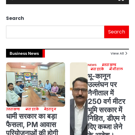
Search
Search
Business News
View All
NEWS
उत्तराखण्ड
ज़रा हटके
नैनीताल
भू-कानून
उल्लंघन पर
नैनीताल में
250 वर्ग मीटर
भूमि सरकार में
उत्तराखण्ड
ज़रा हटके
देहरादून
धामी सरकार का बड़ा
निहित, डीएम ने
फैसला, PM आवास
दिए कब्जा लेने
परियोजनाओं की होगी