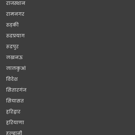
राजस्थान
रामनगर
रुड़की
रुद्रप्रयाग
रूद्रपुर
लखनऊ
लालकुआं
विदेश
सितारगंज
सियासत
हरिद्वार
हरियाणा
हल्द्वानी