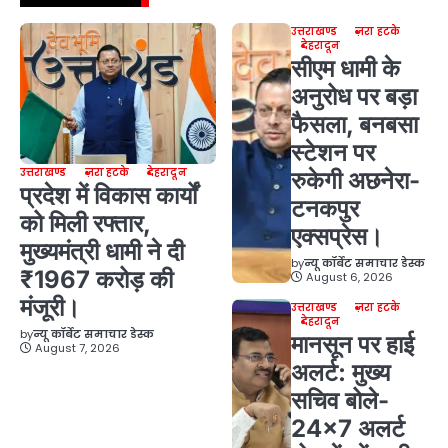
उत्तराखण्ड
ज़रा हटके
देहरादून
सीएम धामी के
अनुरोध पर बड़ा
फैसला, बनबसा
स्टेशन पर
उत्तराखण्ड
ज़रा हटके
देहरादून
रुकेगी अछनेरा-
प्रदेश में विकास कार्यों
टनकपुर
को मिली रफ्तार,
एक्सप्रेस।
मुख्यमंत्री धामी ने दी
by
न्यू कॉर्बेट समाचार डेस्क
₹1967 करोड़ की
August 6, 2026
मंजूरी।
उत्तराखण्ड
ज़रा हटके
देहरादून
by
न्यू कॉर्बेट समाचार डेस्क
मानसून पर हाई
August 7, 2026
अलर्ट: मुख्य
सचिव बोले-
24×7 अलर्ट