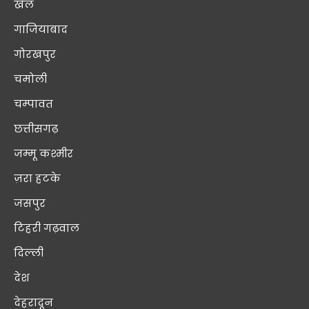
खेल
गाजियाबाद
गोरखपुर
चमोली
चम्पावत
छत्तीसगढ़
जम्मू कश्मीर
ज़रा हटके
जसपुर
टिहरी गढ़वाल
दिल्ली
देश
देहरादून