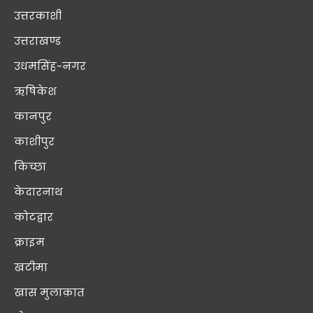
उत्तरकाशी
उत्तराखण्ड
उधमसिंह-नगर
ऋषिकेश
कानपुर
काशीपुर
किच्छा
केदारनाथ
कोटद्वार
क्राइम
खटीमा
खास मुलाक़ात