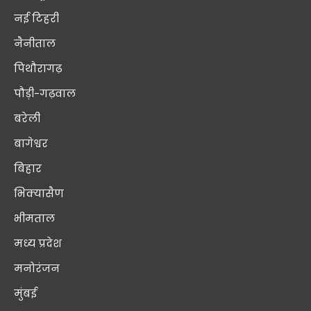
नई टिहरी
नैनीताल
पिथौरागढ़
पौड़ी-गढ़वाल
बरेली
बागेश्वर
बिहार
भिक्यासैण
भीमताल
मध्य प्रदेश
मनोरंजन
मुंबई