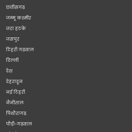
छत्तीसगढ़
जम्मू कश्मीर
ज़रा हटके
जसपुर
टिहरी गढ़वाल
दिल्ली
देश
देहरादून
नई टिहरी
नैनीताल
पिथौरागढ़
पौड़ी-गढ़वाल