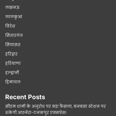
लखनऊ
लालकुआं
विदेश
सितारगंज
सियासत
हरिद्वार
हरियाणा
हल्द्वानी
हिमाचल
Recent Posts
सीएम धामी के अनुरोध पर बड़ा फैसला, बनबसा स्टेशन पर
रुकेगी अछनेरा-टनकपुर एक्सप्रेस।