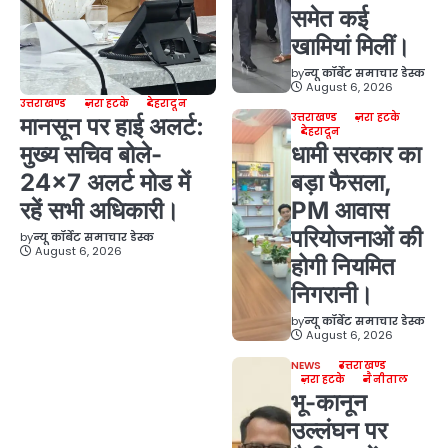
समेत कई
खामियां मिलीं।
by
न्यू कॉर्बेट समाचार डेस्क
August 6, 2026
उत्तराखण्ड
ज़रा हटके
देहरादून
उत्तराखण्ड
ज़रा हटके
मानसून पर हाई अलर्ट:
देहरादून
मुख्य सचिव बोले-
धामी सरकार का
24×7 अलर्ट मोड में
बड़ा फैसला,
रहें सभी अधिकारी।
PM आवास
परियोजनाओं की
by
न्यू कॉर्बेट समाचार डेस्क
August 6, 2026
होगी नियमित
निगरानी।
by
न्यू कॉर्बेट समाचार डेस्क
August 6, 2026
NEWS
उत्तराखण्ड
ज़रा हटके
नैनीताल
भू-कानून
उल्लंघन पर