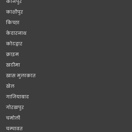
कानपुर
काशीपुर
किच्छा
केदारनाथ
कोटद्वार
क्राइम
खटीमा
खास मुलाक़ात
खेल
गाजियाबाद
गोरखपुर
चमोली
चम्पावत