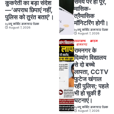
समय पर हों पूरे,
कुकरेती का बड़ा संदेश
मासिक-
—’अपराध छिपाएं नहीं,
त्रैमासिक
पुलिस को तुरंत बताएं’।
मॉनिटरिंग होगी।
by
न्यू कॉर्बेट समाचार डेस्क
August 7, 2026
by
न्यू कॉर्बेट समाचार डेस्क
August 7, 2026
उत्तराखण्ड
क्राइम
रामनगर
रामनगर के
दिव्यांग विद्यालय
से दो बच्चे
लापता, CCTV
फुटेज खंगाल
रही पुलिस; पहले
भी हो चुकी हैं
घटनाएं।
by
न्यू कॉर्बेट समाचार डेस्क
August 7, 2026