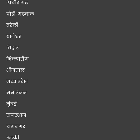
पिथौरागढ़
पौड़ी-गढ़वाल
बरेली
बागेश्वर
बिहार
भिक्यासैण
भीमताल
मध्य प्रदेश
मनोरंजन
मुंबई
राजस्थान
रामनगर
रुड़की