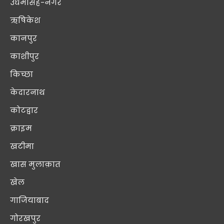
उधमसिंह-नगर
ऋषिकेश
कानपुर
काशीपुर
किच्छा
केदारनाथ
कोटद्वार
क्राइम
खटीमा
खास मुलाक़ात
खेल
गाजियाबाद
गोरखपुर