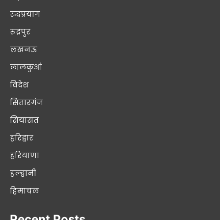
रुद्रप्रयाग
रूद्रपुर
लखनऊ
लालकुआं
विदेश
सितारगंज
सियासत
हरिद्वार
हरियाणा
हल्द्वानी
हिमाचल
Recent Posts