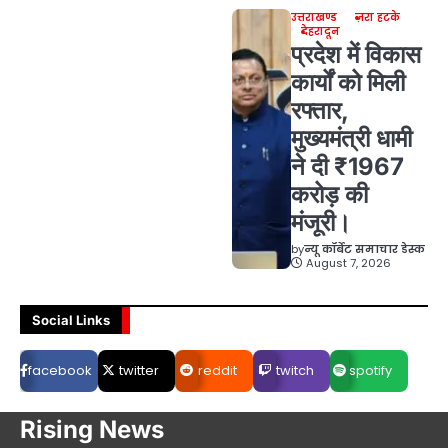
उत्तराखण्ड
ज़रा हटके
देहरादून
प्रदेश में विकास
कार्यों को मिली
रफ्तार,
मुख्यमंत्री धामी
ने दी ₹1967
करोड़ की
मंजूरी।
by
न्यू कॉर्बेट समाचार डेस्क
August 7, 2026
Social Links
facebook
twitter
reddit
twitch
spotify
Rising News