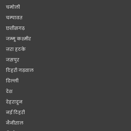
चमोली
चम्पावत
छत्तीसगढ़
जम्मू कश्मीर
ज़रा हटके
जसपुर
टिहरी गढ़वाल
दिल्ली
देश
देहरादून
नई टिहरी
नैनीताल