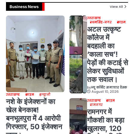
Business News
View All
उत्तराखण्ड
उधमसिंह-नगर
क्राइम
अटल उत्कृष्ट
कॉलेज में
बदहाली का
‘काला सच’!
पेड़ों की कटाई से
लेकर सुविधाओं
तक सवाल।
by
न्यू कॉर्बेट समाचार डेस्क
August 10, 2026
उत्तराखण्ड
क्राइम
हल्द्वानी
नशे के इंजेक्शनों का
उत्तराखण्ड
क्राइम
रामनगर
खेल बेनकाब!
रामनगर में
बनभूलपुरा में 4 आरोपी
गौकशी का बड़ा
गिरफ्तार, 50 इंजेक्शन
खुलासा, 120