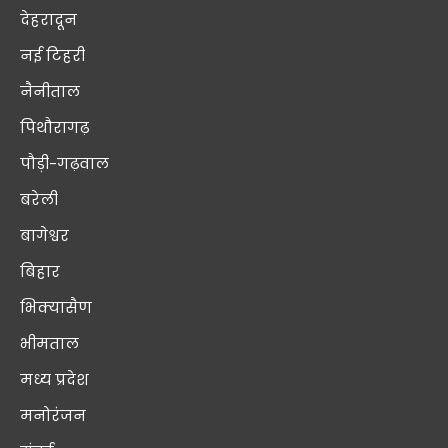
देहरादून
नई टिहरी
नैनीताल
पिथौरागढ़
पौड़ी-गढ़वाल
बरेली
बागेश्वर
बिहार
भिक्यासैण
भीमताल
मध्य प्रदेश
मनोरंजन