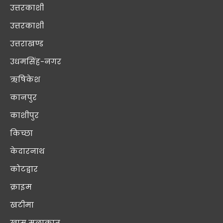
उत्तरकाशी
उत्तरकाशी
उत्तराखण्ड
उधमसिंह-नगर
ऋषिकेश
कानपुर
काशीपुर
किच्छा
केदारनाथ
कोटद्वार
क्राइम
खटीमा
खास मुलाक़ात