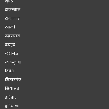
मुंबई
राजस्थान
रामनगर
रुड़की
रुद्रप्रयाग
रूद्रपुर
लखनऊ
लालकुआं
विदेश
सितारगंज
सियासत
हरिद्वार
हरियाणा