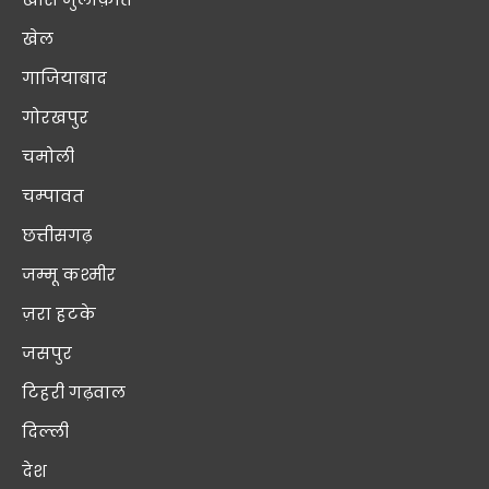
खेल
गाजियाबाद
गोरखपुर
चमोली
चम्पावत
छत्तीसगढ़
जम्मू कश्मीर
ज़रा हटके
जसपुर
टिहरी गढ़वाल
दिल्ली
देश