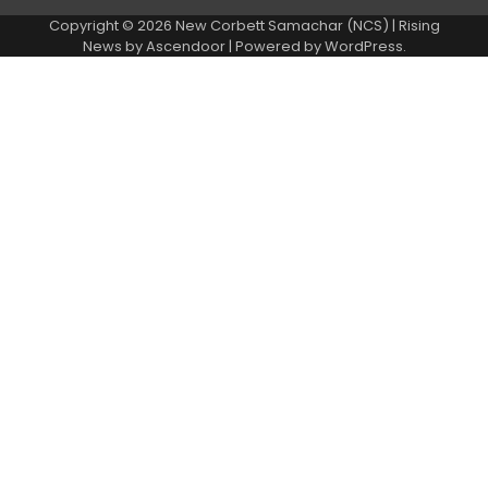
Copyright © 2026
New Corbett Samachar (NCS)
| Rising
News by
Ascendoor
| Powered by
WordPress
.