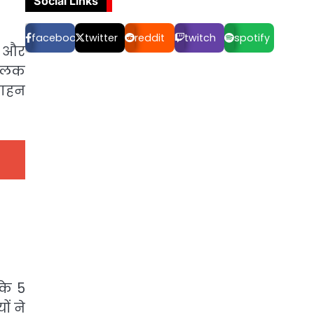
Social Links
facebook
twitter
reddit
twitch
spotify
ी और
चालक
वाहन
के 5
ं ने