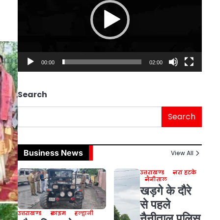
00:00
02:00
Search
Search
Business News
View All
उत्तराखण्ड
ज़रा हटके
नैनीताल
खड़गे के दौरे
से पहले
उत्तराखण्ड
क्राइम
हल्द्वानी
नैनीताल पुलिस