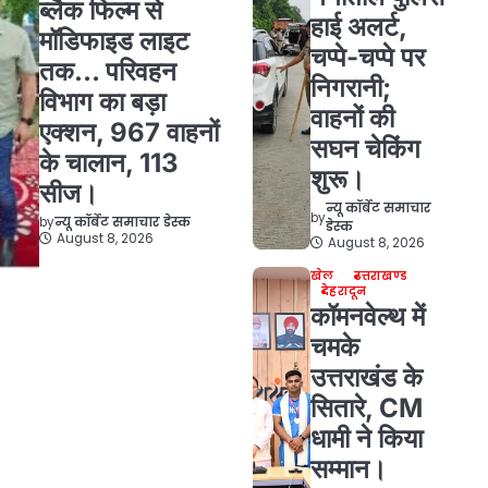
ब्लैक फिल्म से
हाई अलर्ट,
मॉडिफाइड लाइट
चप्पे-चप्पे पर
तक… परिवहन
निगरानी;
विभाग का बड़ा
वाहनों की
एक्शन, 967 वाहनों
सघन चेकिंग
के चालान, 113
शुरू।
सीज।
न्यू कॉर्बेट समाचार
by
by
न्यू कॉर्बेट समाचार डेस्क
डेस्क
August 8, 2026
August 8, 2026
खेल
उत्तराखण्ड
देहरादून
कॉमनवेल्थ में
चमके
उत्तराखंड के
सितारे, CM
धामी ने किया
सम्मान।