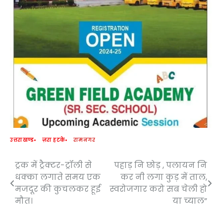
उत्तराखण्ड
ज़रा हटके
रामनगर
ट्रक में ट्रैक्टर-ट्रॉली से
पहाड़ नि छोड़ , पलायन नि
Post
धक्का लगाते समय एक
कर नी लगा कुड़ में ताल,
navigation
मजदूर की कुचलकर हूई
स्वरोजगार करो सब चेली हो
मौत।
या च्याल”