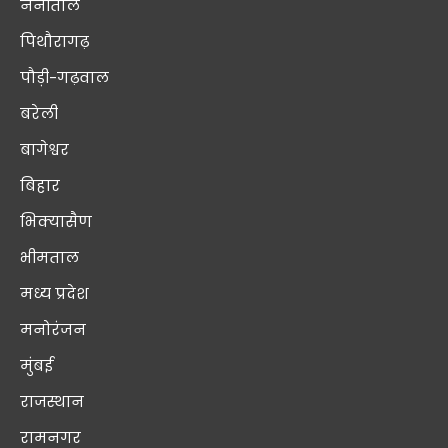
नैनीताल
पिथौरागढ़
पौड़ी-गढ़वाल
बरेली
बागेश्वर
बिहार
भिक्यासैण
भीमताल
मध्य प्रदेश
मनोरंजन
मुंबई
राजस्थान
रामनगर