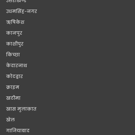
उत्तराखण्ड
उधमसिंह-नगर
ऋषिकेश
कानपुर
काशीपुर
किच्छा
केदारनाथ
कोटद्वार
क्राइम
खटीमा
खास मुलाक़ात
खेल
गाजियाबाद