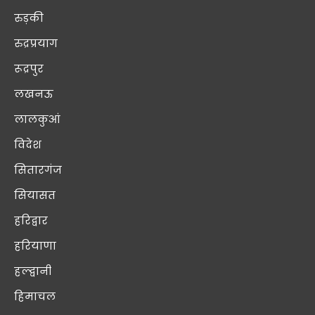
रुड़की
रुद्रप्रयाग
रूद्रपुर
लखनऊ
लालकुआं
विदेश
सितारगंज
सियासत
हरिद्वार
हरियाणा
हल्द्वानी
हिमाचल