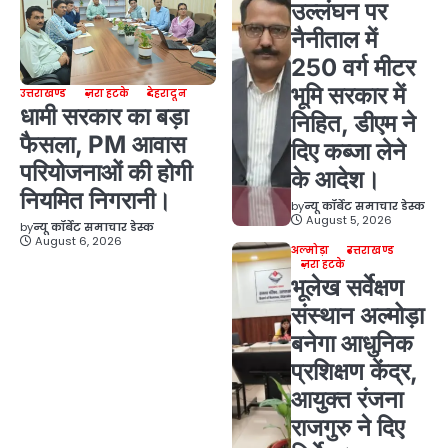
उल्लंघन पर
नैनीताल में
250 वर्ग मीटर
भूमि सरकार में
उत्तराखण्ड
ज़रा हटके
देहरादून
धामी सरकार का बड़ा
निहित, डीएम ने
फैसला, PM आवास
दिए कब्जा लेने
परियोजनाओं की होगी
के आदेश।
नियमित निगरानी।
by
न्यू कॉर्बेट समाचार डेस्क
August 5, 2026
by
न्यू कॉर्बेट समाचार डेस्क
August 6, 2026
अल्मोड़ा
उत्तराखण्ड
ज़रा हटके
भूलेख सर्वेक्षण
संस्थान अल्मोड़ा
बनेगा आधुनिक
प्रशिक्षण केंद्र,
आयुक्त रंजना
राजगुरु ने दिए