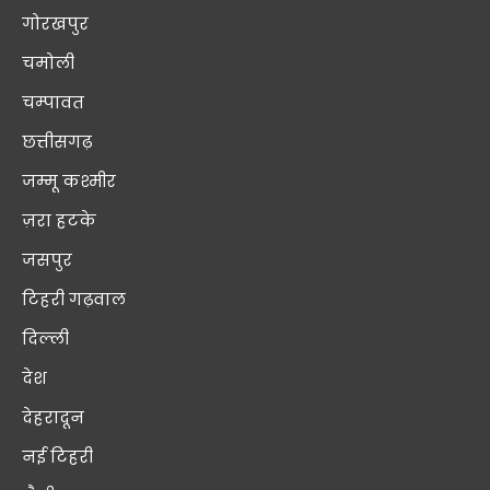
गोरखपुर
चमोली
चम्पावत
छत्तीसगढ़
जम्मू कश्मीर
ज़रा हटके
जसपुर
टिहरी गढ़वाल
दिल्ली
देश
देहरादून
नई टिहरी