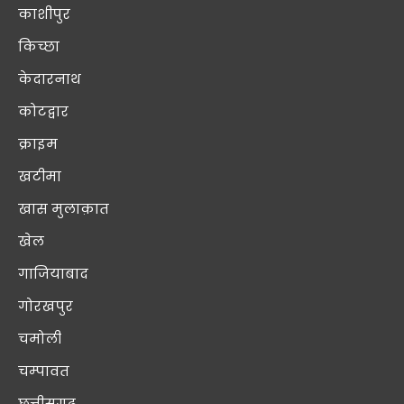
काशीपुर
किच्छा
केदारनाथ
कोटद्वार
क्राइम
खटीमा
खास मुलाक़ात
खेल
गाजियाबाद
गोरखपुर
चमोली
चम्पावत
छत्तीसगढ़