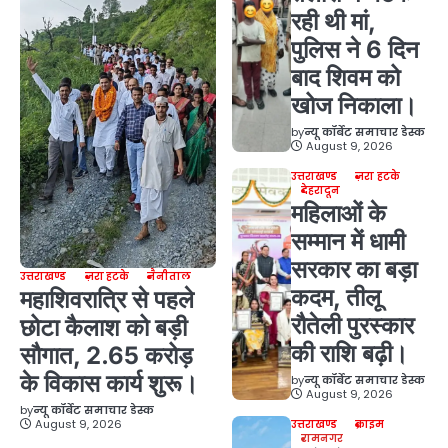
रही थी मां,
पुलिस ने 6 दिन
बाद शिवम को
खोज निकाला।
by
न्यू कॉर्बेट समाचार डेस्क
August 9, 2026
उत्तराखण्ड
ज़रा हटके
देहरादून
महिलाओं के
सम्मान में धामी
सरकार का बड़ा
उत्तराखण्ड
ज़रा हटके
नैनीताल
कदम, तीलू
महाशिवरात्रि से पहले
रौतेली पुरस्कार
छोटा कैलाश को बड़ी
की राशि बढ़ी।
सौगात, 2.65 करोड़
के विकास कार्य शुरू।
by
न्यू कॉर्बेट समाचार डेस्क
August 9, 2026
by
न्यू कॉर्बेट समाचार डेस्क
August 9, 2026
उत्तराखण्ड
क्राइम
रामनगर