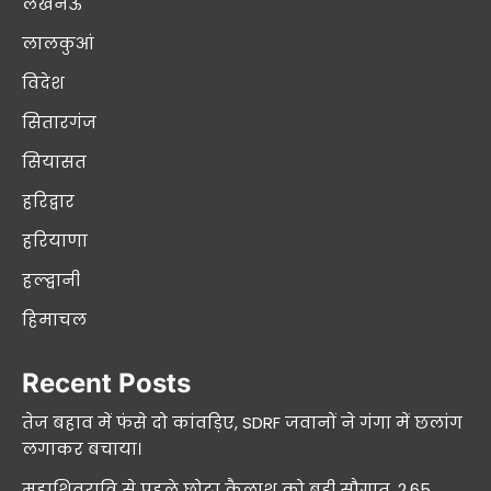
लखनऊ
लालकुआं
विदेश
सितारगंज
सियासत
हरिद्वार
हरियाणा
हल्द्वानी
हिमाचल
Recent Posts
तेज बहाव में फंसे दो कांवड़िए, SDRF जवानों ने गंगा में छलांग
लगाकर बचाया।
महाशिवरात्रि से पहले छोटा कैलाश को बड़ी सौगात, 2.65