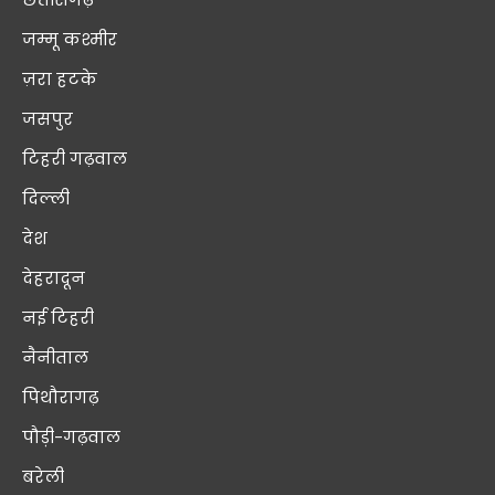
जम्मू कश्मीर
ज़रा हटके
जसपुर
टिहरी गढ़वाल
दिल्ली
देश
देहरादून
नई टिहरी
नैनीताल
पिथौरागढ़
पौड़ी-गढ़वाल
बरेली