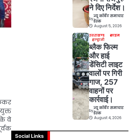
ने दिए निर्देश।
न्यू कॉर्बेट समाचार
by
डेस्क
August 5, 2026
उत्तराखण्ड
क्राइम
हल्द्वानी
ब्लैक फिल्म
और हाई
डेंसिटी लाइट
वालों पर गिरी
गाज, 257
वाहनों पर
कार्रवाई।
लेकर
न्यू कॉर्बेट समाचार
ुक्त
by
डेस्क
August 4, 2026
ि वे
र्वक
Social Links