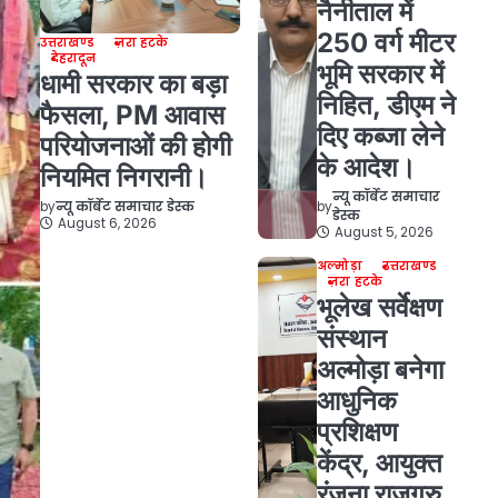
नैनीताल में
250 वर्ग मीटर
उत्तराखण्ड
ज़रा हटके
देहरादून
भूमि सरकार में
धामी सरकार का बड़ा
निहित, डीएम ने
फैसला, PM आवास
दिए कब्जा लेने
परियोजनाओं की होगी
के आदेश।
नियमित निगरानी।
न्यू कॉर्बेट समाचार
by
by
न्यू कॉर्बेट समाचार डेस्क
डेस्क
August 6, 2026
August 5, 2026
अल्मोड़ा
उत्तराखण्ड
ज़रा हटके
भूलेख सर्वेक्षण
संस्थान
अल्मोड़ा बनेगा
आधुनिक
प्रशिक्षण
केंद्र, आयुक्त
रंजना राजगुरु