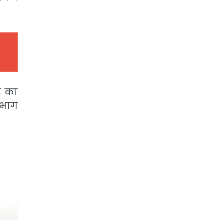
र का
िभाग