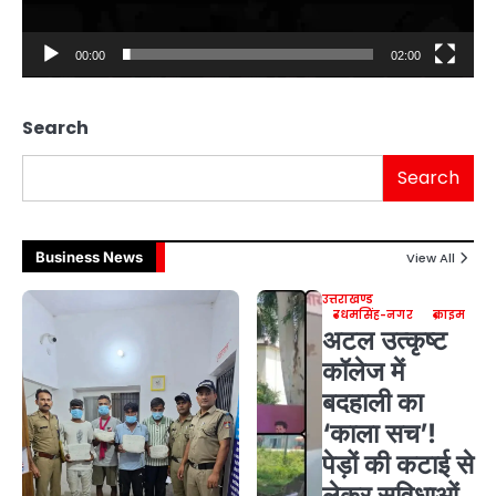
00:00
02:00
Search
Search
Business News
View All
उत्तराखण्ड
उधमसिंह-नगर
क्राइम
अटल उत्कृष्ट
कॉलेज में
बदहाली का
‘काला सच’!
पेड़ों की कटाई से
लेकर सुविधाओं