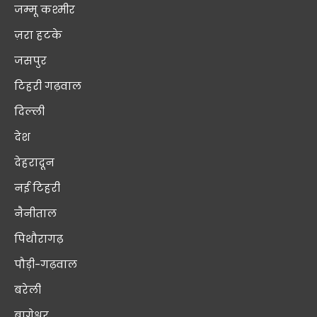
जम्मू कश्मीर
ज़रा हटके
जसपुर
टिहरी गढ़वाल
दिल्ली
देश
देहरादून
नई टिहरी
नैनीताल
पिथौरागढ़
पौड़ी-गढ़वाल
बरेली
बागेश्वर