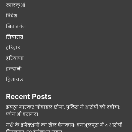
लालकुआं
विदेश
सितारगंज
सियासत
हरिद्वार
हरियाणा
हल्द्वानी
हिमाचल
Recent Posts
झपट्टा मारकर मोबाइल छीना, पुलिस ने आरोपी को दबोचा;
फोन भी बरामद।
नशे के इंजेक्शनों का खेल बेनकाब! बनभूलपुरा में 4 आरोपी