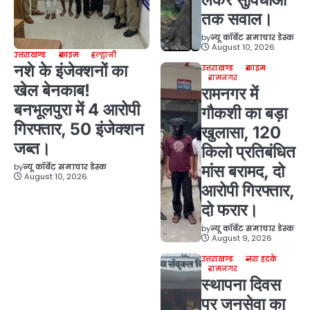
तक सवाल।
by
न्यू कॉर्बेट समाचार डेस्क
August 10, 2026
उत्तराखण्ड
क्राइम
हल्द्वानी
नशे के इंजेक्शनों का
उत्तराखण्ड
क्राइम
रामनगर
खेल बेनकाब!
रामनगर में
बनभूलपुरा में 4 आरोपी
गौकशी का बड़ा
गिरफ्तार, 50 इंजेक्शन
खुलासा, 120
जब्त।
किलो प्रतिबंधित
by
न्यू कॉर्बेट समाचार डेस्क
मांस बरामद, दो
August 10, 2026
आरोपी गिरफ्तार,
दो फरार।
by
न्यू कॉर्बेट समाचार डेस्क
August 9, 2026
उत्तराखण्ड
ज़रा हटके
रामनगर
स्थापना दिवस
पर जनसेवा का