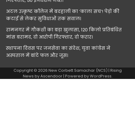
गिरफ्तार, 50 इंजेक्शन जब्त।
अटल उत्कृष्ट कॉलेज में बदहाली का ‘काला सच’! पेड़ों की
कटाई से लेकर सुविधाओं तक सवाल।
रामनगर में गौकशी का बड़ा खुलासा, 120 किलो प्रतिबंधित
मांस बरामद, दो आरोपी गिरफ्तार, दो फरार।
स्थापना दिवस पर जनसेवा का संदेश, युवा कांग्रेस ने
अस्पताल में बांटे फल और जूस।
Copyright © 2026
New Corbett Samachar (NCS)
| Rising
News by
Ascendoor
| Powered by
WordPress
.