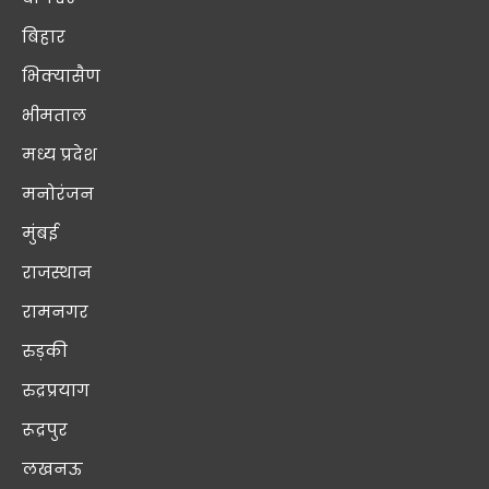
बिहार
भिक्यासैण
भीमताल
मध्य प्रदेश
मनोरंजन
मुंबई
राजस्थान
रामनगर
रुड़की
रुद्रप्रयाग
रूद्रपुर
लखनऊ