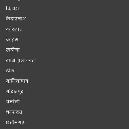
किच्छा
केदारनाथ
कोटद्वार
क्राइम
खटीमा
खास मुलाक़ात
खेल
गाजियाबाद
गोरखपुर
चमोली
चम्पावत
छत्तीसगढ़