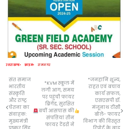
उत्तराखण्ड
क्राइम
रामनगर
संत समाज
*जनहानि शून्य,
Post
*KVM स्कूल में
भारतीय
राहत एवं बचाव
लगी आग, समय
navigation
संस्कृति
कार्य सफल,
पर पहुंची फायर
और राष्ट्र
एसएसपी डॉ.
ब्रिगेड, सुरक्षित
चेतना का
मंजूनाथ टीसी
बचीं आसपास की
संवाहक:
बोले- फायर
संपत्तियां तीन
मुख्यमंत्री
विभाग की विस्तृत
फायर टेंडरों ने
पुष्कर सिंह
रिपोर्ट के बाद