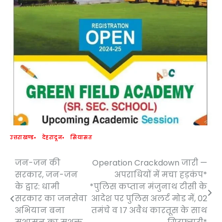
उत्तराखण्ड
देहरादून
सियासत
जन-जन की
Operation Crackdown जारी —
Post
सरकार, जन-जन
अपराधियों में मचा हड़कंप*
navigation
के द्वार: धामी
*पुलिस कप्तान मंजुनाथ टीसी के
सरकार का जनसेवा
आदेश पर पुलिस अलर्ट मोड में, 02
अभियान बना
तमंचे व 17 अवैध कारतूस के साथ