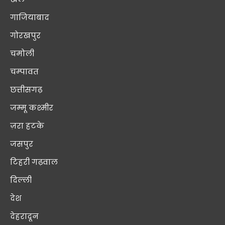
गाजियाबाद
गोरखपुर
चमोली
चम्पावत
छत्तीसगढ़
जम्मू कश्मीर
ज़रा हटके
जसपुर
टिहरी गढ़वाल
दिल्ली
देश
देहरादून