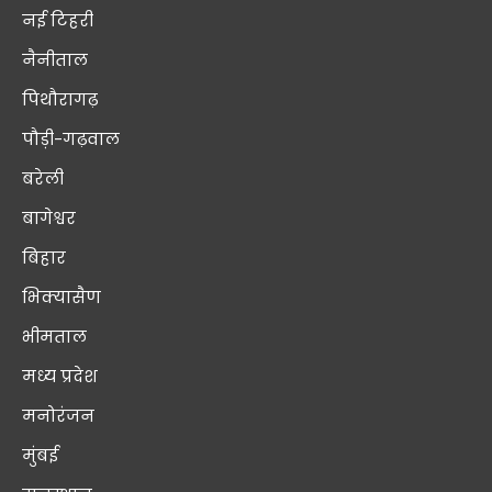
नई टिहरी
नैनीताल
पिथौरागढ़
पौड़ी-गढ़वाल
बरेली
बागेश्वर
बिहार
भिक्यासैण
भीमताल
मध्य प्रदेश
मनोरंजन
मुंबई