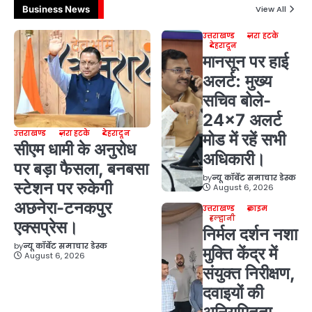
Business News
View All
उत्तराखण्ड
ज़रा हटके
देहरादून
मानसून पर हाई
अलर्ट: मुख्य
सचिव बोले-
24×7 अलर्ट
उत्तराखण्ड
ज़रा हटके
देहरादून
मोड में रहें सभी
सीएम धामी के अनुरोध
अधिकारी।
पर बड़ा फैसला, बनबसा
by
न्यू कॉर्बेट समाचार डेस्क
स्टेशन पर रुकेगी
August 6, 2026
अछनेरा-टनकपुर
उत्तराखण्ड
क्राइम
हल्द्वानी
एक्सप्रेस।
निर्मल दर्शन नशा
by
न्यू कॉर्बेट समाचार डेस्क
मुक्ति केंद्र में
August 6, 2026
संयुक्त निरीक्षण,
दवाइयों की