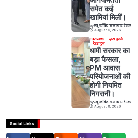
अनियमितता
समेत कई
खामियां मिलीं।
by
न्यू कॉर्बेट समाचार डेस्क
August 6, 2026
उत्तराखण्ड
ज़रा हटके
देहरादून
धामी सरकार का
बड़ा फैसला,
PM आवास
परियोजनाओं की
होगी नियमित
निगरानी।
by
न्यू कॉर्बेट समाचार डेस्क
August 6, 2026
Social Links