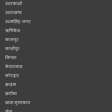
उत्तरकाशी
उत्तराखण्ड
उधमसिंह-नगर
ऋषिकेश
कानपुर
काशीपुर
किच्छा
केदारनाथ
कोटद्वार
क्राइम
खटीमा
खास मुलाक़ात
खेल