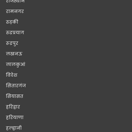
राजस्थान
रामनगर
रुड़की
रुद्रप्रयाग
रूद्रपुर
लखनऊ
लालकुआं
विदेश
सितारगंज
सियासत
हरिद्वार
हरियाणा
हल्द्वानी