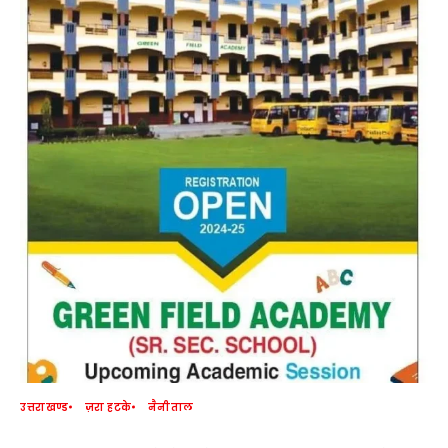
उत्तराखण्ड
ज़रा हटके
नैनीताल