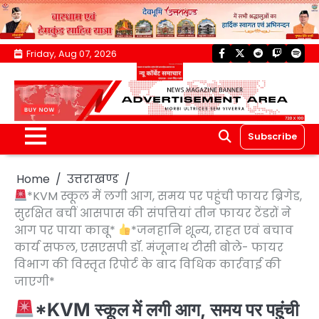
Skip
Friday, Aug 07, 2026
facebook
twitter
reddit
twitch
spoti
to
content
Subscribe
Home
उत्तराखण्ड
*KVM स्कूल में लगी आग, समय पर पहुंची फायर ब्रिगेड,
सुरक्षित बचीं आसपास की संपत्तियां तीन फायर टेंडरों ने
आग पर पाया काबू*
*जनहानि शून्य, राहत एवं बचाव
कार्य सफल, एसएसपी डॉ. मंजूनाथ टीसी बोले- फायर
विभाग की विस्तृत रिपोर्ट के बाद विधिक कार्रवाई की
जाएगी*
*KVM स्कूल में लगी आग, समय पर पहुंची