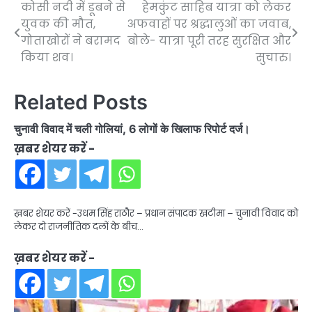
कोसी नदी में डूबने से
हेमकुंट साहिब यात्रा को लेकर
Post
युवक की मौत,
अफवाहों पर श्रद्धालुओं का जवाब,
navigation
गोताखोरों ने बरामद
बोले- यात्रा पूरी तरह सुरक्षित और
किया शव।
सुचारु।
Related Posts
चुनावी विवाद में चली गोलियां, 6 लोगों के खिलाफ रिपोर्ट दर्ज।
ख़बर शेयर करें -
ख़बर शेयर करें -उधम सिंह राठौर – प्रधान संपादक खटीमा – चुनावी विवाद को
लेकर दो राजनीतिक दलों के बीच…
ख़बर शेयर करें -