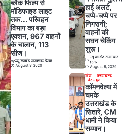
ब्लैक फिल्म से
हाई अलर्ट,
मॉडिफाइड लाइट
चप्पे-चप्पे पर
तक… परिवहन
निगरानी;
विभाग का बड़ा
वाहनों की
एक्शन, 967 वाहनों
सघन चेकिंग
के चालान, 113
शुरू।
सीज।
न्यू कॉर्बेट समाचार
by
by
न्यू कॉर्बेट समाचार डेस्क
डेस्क
August 8, 2026
August 8, 2026
खेल
उत्तराखण्ड
देहरादून
कॉमनवेल्थ में
चमके
उत्तराखंड के
सितारे, CM
धामी ने किया
सम्मान।