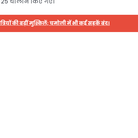
र 25 चालान किए गए।
रियों की बढ़ीं मुश्किलें; चमोली में भी कई सड़कें बंद।