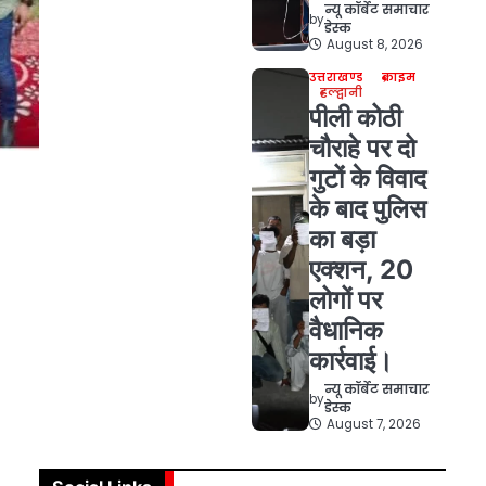
न्यू कॉर्बेट समाचार
by
डेस्क
August 8, 2026
उत्तराखण्ड
क्राइम
हल्द्वानी
पीली कोठी
चौराहे पर दो
गुटों के विवाद
के बाद पुलिस
का बड़ा
एक्शन, 20
लोगों पर
वैधानिक
कार्रवाई।
न्यू कॉर्बेट समाचार
by
डेस्क
August 7, 2026