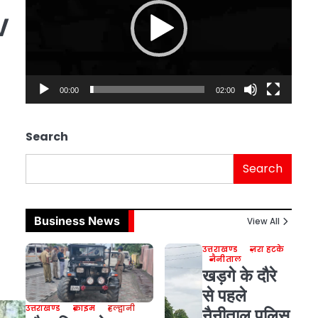
V
00:00
02:00
Search
Search
Business News
View All
उत्तराखण्ड
ज़रा हटके
नैनीताल
खड़गे के दौरे
से पहले
उत्तराखण्ड
क्राइम
हल्द्वानी
नैनीताल पुलिस