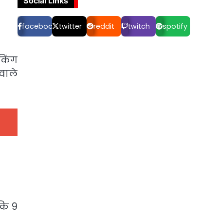
Social Links
facebook
twitter
reddit
twitch
spotify
किंग
वाले
कि 9