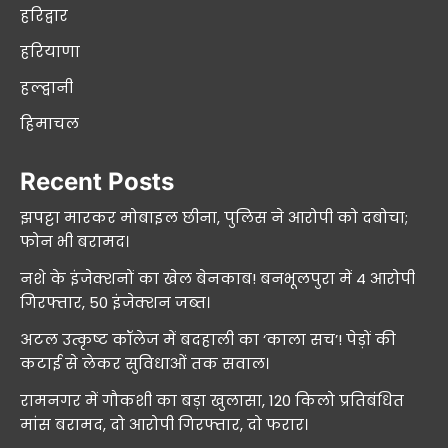
हरिद्वार
हरियाणा
हल्द्वानी
हिमाचल
Recent Posts
झपट्टा मारकर मोबाइल छीना, पुलिस ने आरोपी को दबोचा;
फोन भी बरामद।
नशे के इंजेक्शनों का खेल बेनकाब! बनभूलपुरा में 4 आरोपी
गिरफ्तार, 50 इंजेक्शन जब्त।
अटल उत्कृष्ट कॉलेज में बदहाली का ‘काला सच’! पेड़ों की
कटाई से लेकर सुविधाओं तक सवाल।
रामनगर में गौकशी का बड़ा खुलासा, 120 किलो प्रतिबंधित
मांस बरामद, दो आरोपी गिरफ्तार, दो फरार।