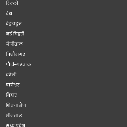
दिल्ली
देश
देहरादून
नई टिहरी
नैनीताल
पिथौरागढ़
पौड़ी-गढ़वाल
बरेली
बागेश्वर
बिहार
भिक्यासैण
भीमताल
मध्य प्रदेश