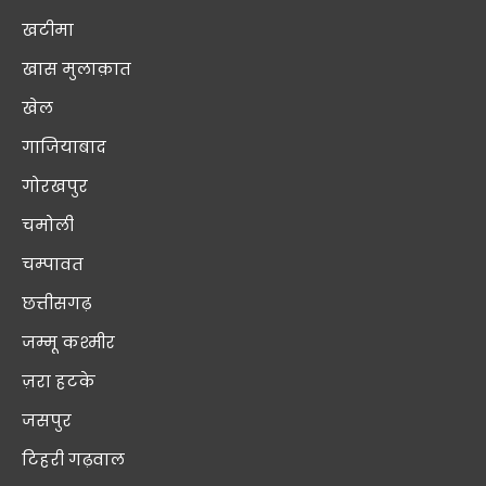
खटीमा
खास मुलाक़ात
खेल
गाजियाबाद
गोरखपुर
चमोली
चम्पावत
छत्तीसगढ़
जम्मू कश्मीर
ज़रा हटके
जसपुर
टिहरी गढ़वाल