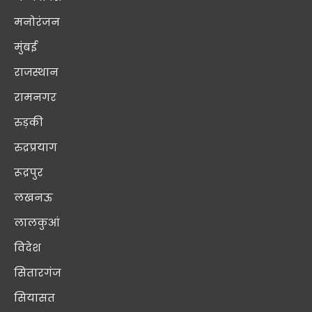
मनोरंजन
मुंबई
राजस्थान
रामनगर
रुड़की
रुद्रप्रयाग
रूद्रपुर
लखनऊ
लालकुआं
विदेश
सितारगंज
सियासत