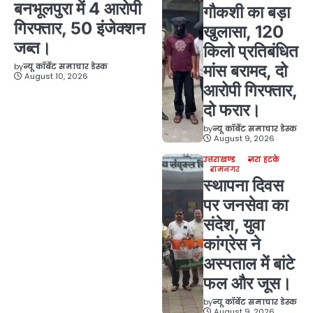
बनभूलपुरा में 4 आरोपी
गौकशी का बड़ा
गिरफ्तार, 50 इंजेक्शन
खुलासा, 120
जब्त।
किलो प्रतिबंधित
by
न्यू कॉर्बेट समाचार डेस्क
मांस बरामद, दो
August 10, 2026
आरोपी गिरफ्तार,
दो फरार।
by
न्यू कॉर्बेट समाचार डेस्क
August 9, 2026
उत्तराखण्ड
ज़रा हटके
रामनगर
स्थापना दिवस
पर जनसेवा का
संदेश, युवा
कांग्रेस ने
अस्पताल में बांटे
फल और जूस।
by
न्यू कॉर्बेट समाचार डेस्क
August 9, 2026