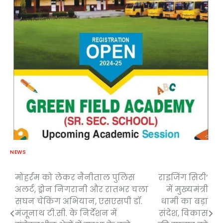
NEWS
मोहर्रम को लेकर नैनीताल पुलिस
राइजिंग सिटी’
Post
अलर्ट, ड्रोन निगरानी और रातभर चला
में मुख्यमंत्री
navigation
सघन चेकिंग अभियान, एसएसपी डॉ.
धामी का बड़ा
मंजूनाथ टी.सी. के निर्देशन में
संदेश, विकास