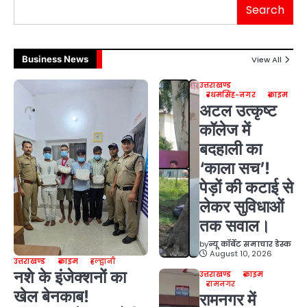
Search
Business News
View All
उत्तराखण्ड
उधमसिंह-नगर
क्राइम
अटल उत्कृष्ट
कॉलेज में
बदहाली का
‘काला सच’!
पेड़ों की कटाई से
लेकर सुविधाओं
तक सवाल।
by
न्यू कॉर्बेट समाचार डेस्क
August 10, 2026
उत्तराखण्ड
क्राइम
हल्द्वानी
नशे के इंजेक्शनों का
उत्तराखण्ड
क्राइम
रामनगर
खेल बेनकाब!
रामनगर में