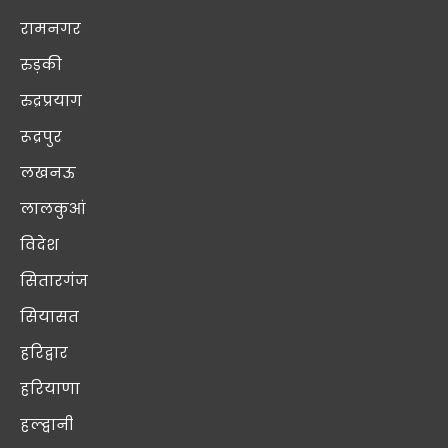
रामनगर
रुड़की
रुद्रप्रयाग
रूद्रपुर
लखनऊ
लालकुआं
विदेश
सितारगंज
सियासत
हरिद्वार
हरियाणा
हल्द्वानी