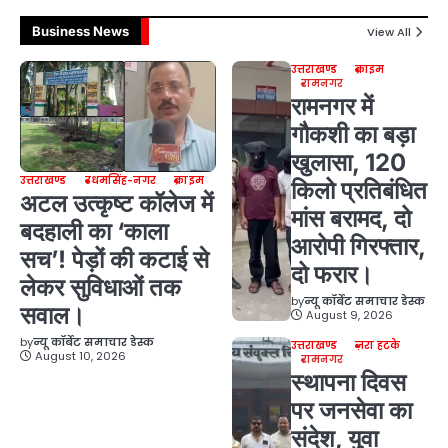
Business News
View All
उत्तराखण्ड
क्राइम
रामनगर
रामनगर में
गौकशी का बड़ा
खुलासा, 120
उत्तराखण्ड
उधमसिंह-नगर
क्राइम
किलो प्रतिबंधित
अटल उत्कृष्ट कॉलेज में
मांस बरामद, दो
बदहाली का ‘काला
आरोपी गिरफ्तार,
सच’! पेड़ों की कटाई से
दो फरार।
लेकर सुविधाओं तक
by
न्यू कॉर्बेट समाचार डेस्क
सवाल।
August 9, 2026
by
न्यू कॉर्बेट समाचार डेस्क
उत्तराखण्ड
ज़रा हटके
August 10, 2026
रामनगर
स्थापना दिवस
पर जनसेवा का
संदेश, युवा