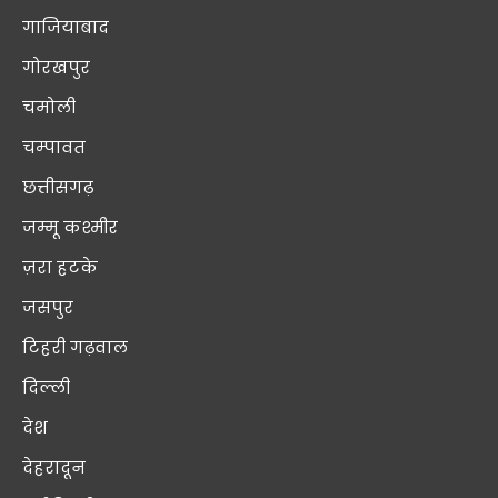
गाजियाबाद
गोरखपुर
चमोली
चम्पावत
छत्तीसगढ़
जम्मू कश्मीर
ज़रा हटके
जसपुर
टिहरी गढ़वाल
दिल्ली
देश
देहरादून