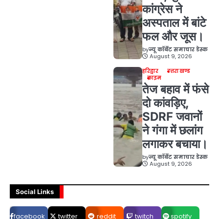
कांग्रेस ने
अस्पताल में बांटे
फल और जूस।
by
न्यू कॉर्बेट समाचार डेस्क
August 9, 2026
हरिद्वार
उत्तराखण्ड
क्राइम
तेज बहाव में फंसे
दो कांवड़िए,
SDRF जवानों
ने गंगा में छलांग
लगाकर बचाया।
by
न्यू कॉर्बेट समाचार डेस्क
August 9, 2026
Social Links
facebook
twitter
reddit
twitch
spotify