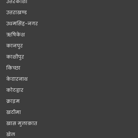
उत्तरकाशी
उत्तराखण्ड
उधमसिंह-नगर
ऋषिकेश
कानपुर
काशीपुर
किच्छा
केदारनाथ
कोटद्वार
क्राइम
खटीमा
खास मुलाक़ात
खेल