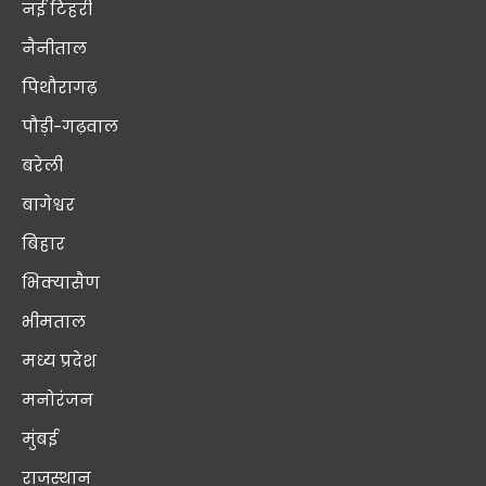
नई टिहरी
नैनीताल
पिथौरागढ़
पौड़ी-गढ़वाल
बरेली
बागेश्वर
बिहार
भिक्यासैण
भीमताल
मध्य प्रदेश
मनोरंजन
मुंबई
राजस्थान