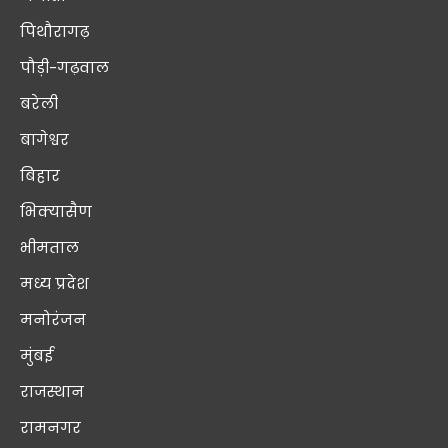
पिथौरागढ़
पौड़ी-गढ़वाल
बरेली
बागेश्वर
बिहार
भिक्यासैण
भीमताल
मध्य प्रदेश
मनोरंजन
मुंबई
राजस्थान
रामनगर