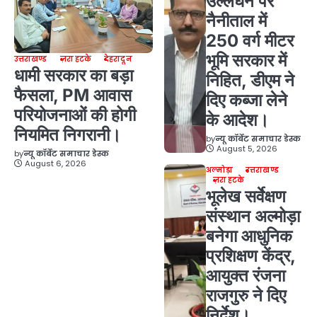
उल्लंघन पर
नैनीताल में
250 वर्ग मीटर
भूमि सरकार में
उत्तराखण्ड
ज़रा हटके
देहरादून
धामी सरकार का बड़ा
निहित, डीएम ने
फैसला, PM आवास
दिए कब्जा लेने
परियोजनाओं की होगी
के आदेश।
नियमित निगरानी।
by
न्यू कॉर्बेट समाचार डेस्क
August 5, 2026
by
न्यू कॉर्बेट समाचार डेस्क
August 6, 2026
अल्मोड़ा
उत्तराखण्ड
ज़रा हटके
भूलेख सर्वेक्षण
संस्थान अल्मोड़ा
बनेगा आधुनिक
प्रशिक्षण केंद्र,
आयुक्त रंजना
राजगुरु ने दिए
निर्देश।