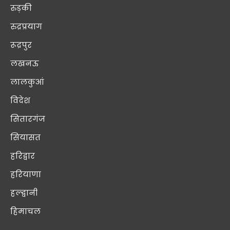
रुड़की
रुद्रप्रयाग
रूद्रपुर
लखनऊ
लालकुआं
विदेश
सितारगंज
सियासत
हरिद्वार
हरियाणा
हल्द्वानी
हिमाचल