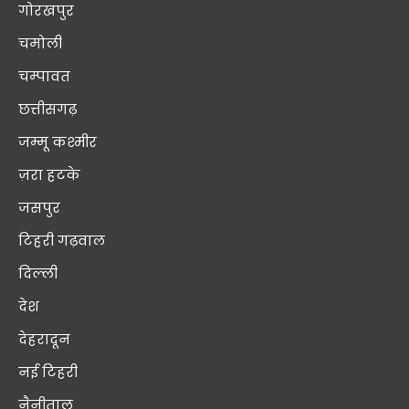
गोरखपुर
चमोली
चम्पावत
छत्तीसगढ़
जम्मू कश्मीर
ज़रा हटके
जसपुर
टिहरी गढ़वाल
दिल्ली
देश
देहरादून
नई टिहरी
नैनीताल