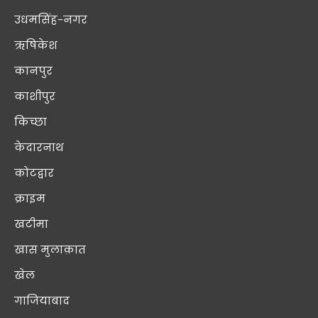
उधमसिंह-नगर
ऋषिकेश
कानपुर
काशीपुर
किच्छा
केदारनाथ
कोटद्वार
क्राइम
खटीमा
खास मुलाक़ात
खेल
गाजियाबाद