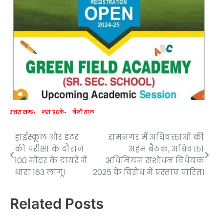
उत्तराखण्ड
ज़रा हटके
नैनीताल
हाईस्कूल और इंटर
रामनगर में अधिवक्ताओं की
Post
की परीक्षा के दौरान
अहम बैठक, अधिवक्ता
navigation
100 मीटर के दायरे में
अधिनियम संशोधन विधेयक
धारा 163 लागू।
2025 के विरोध में प्रस्ताव पारित।
Related Posts