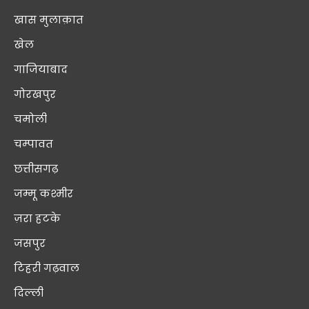
खास मुलाक़ात
खेल
गाजियाबाद
गोरखपुर
चमोली
चम्पावत
छत्तीसगढ़
जम्मू कश्मीर
ज़रा हटके
जसपुर
टिहरी गढ़वाल
दिल्ली