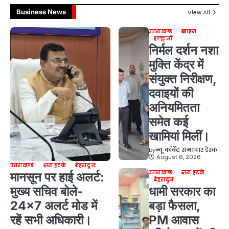
Business News
View All
उत्तराखण्ड
क्राइम
हल्द्वानी
निर्मल दर्शन नशा
मुक्ति केंद्र में
संयुक्त निरीक्षण,
दवाइयों की
अनियमितता
समेत कई
खामियां मिलीं।
by
न्यू कॉर्बेट समाचार डेस्क
August 6, 2026
उत्तराखण्ड
ज़रा हटके
देहरादून
उत्तराखण्ड
ज़रा हटके
मानसून पर हाई अलर्ट:
देहरादून
मुख्य सचिव बोले-
धामी सरकार का
24×7 अलर्ट मोड में
बड़ा फैसला,
रहें सभी अधिकारी।
PM आवास