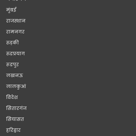
मुंबई
राजस्थान
रामनगर
रुड़की
रुद्रप्रयाग
रूद्रपुर
लखनऊ
लालकुआं
विदेश
सितारगंज
सियासत
हरिद्वार