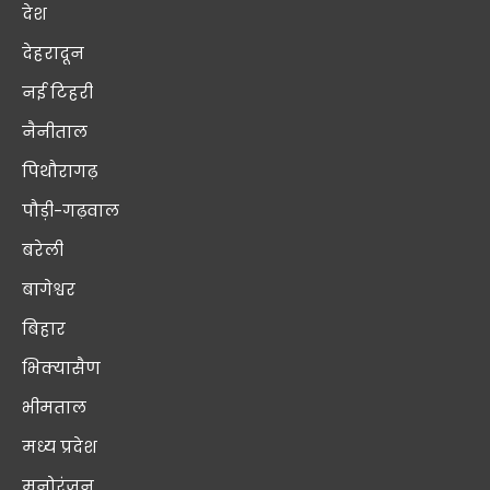
देश
देहरादून
नई टिहरी
नैनीताल
पिथौरागढ़
पौड़ी-गढ़वाल
बरेली
बागेश्वर
बिहार
भिक्यासैण
भीमताल
मध्य प्रदेश
मनोरंजन