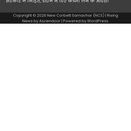
सरकार में निहित, डीएम ने दिए कब्जा लेने के आदेश।
Copyright © 2026
New Corbett Samachar (NCS)
| Rising
News by
Ascendoor
| Powered by
WordPress
.