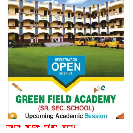
उत्तराखण्ड
ज़रा हटके
नैनीताल
रामनगर