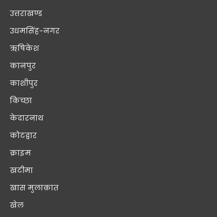
उत्तराखण्ड
उधमसिंह-नगर
ऋषिकेश
कानपुर
काशीपुर
किच्छा
केदारनाथ
कोटद्वार
क्राइम
खटीमा
खास मुलाक़ात
खेल