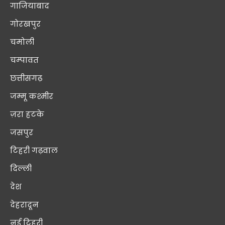
गाजियाबाद
गोरखपुर
चमोली
चम्पावत
छत्तीसगढ़
जम्मू कश्मीर
ज़रा हटके
जसपुर
टिहरी गढ़वाल
दिल्ली
देश
देहरादून
नई टिहरी