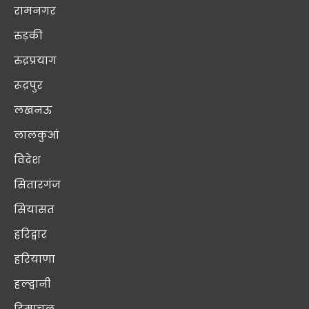
रामनगर
रुड़की
रुद्रप्रयाग
रूद्रपुर
लखनऊ
लालकुआं
विदेश
सितारगंज
सियासत
हरिद्वार
हरियाणा
हल्द्वानी
हिमाचल