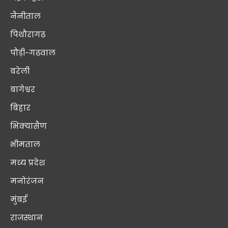
नैनीताल
पिथौरागढ़
पौड़ी-गढ़वाल
बरेली
बागेश्वर
बिहार
भिक्यासैण
भीमताल
मध्य प्रदेश
मनोरंजन
मुंबई
राजस्थान