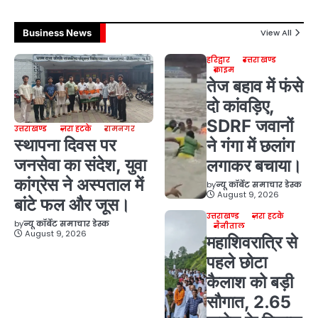
Business News
View All
हरिद्वार
उत्तराखण्ड
क्राइम
तेज बहाव में फंसे
दो कांवड़िए,
SDRF जवानों
उत्तराखण्ड
ज़रा हटके
रामनगर
स्थापना दिवस पर
ने गंगा में छलांग
जनसेवा का संदेश, युवा
लगाकर बचाया।
कांग्रेस ने अस्पताल में
by
न्यू कॉर्बेट समाचार डेस्क
August 9, 2026
बांटे फल और जूस।
उत्तराखण्ड
ज़रा हटके
by
न्यू कॉर्बेट समाचार डेस्क
नैनीताल
August 9, 2026
महाशिवरात्रि से
पहले छोटा
कैलाश को बड़ी
सौगात, 2.65