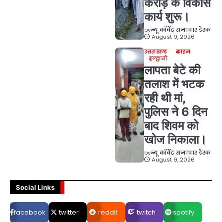
करोड़ के विकास
कार्य शुरू।
by
न्यू कॉर्बेट समाचार डेस्क
August 9, 2026
उत्तराखण्ड
क्राइम
हल्द्वानी
लापता बेटे की
तलाश में भटक
रही थी मां,
पुलिस ने 6 दिन
बाद शिवम को
खोज निकाला।
by
न्यू कॉर्बेट समाचार डेस्क
August 9, 2026
Social Links
facebook
twitter
reddit
twitch
spotify