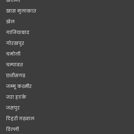
खटीमा
खास मुलाक़ात
खेल
गाजियाबाद
गोरखपुर
चमोली
चम्पावत
छत्तीसगढ़
जम्मू कश्मीर
ज़रा हटके
जसपुर
टिहरी गढ़वाल
दिल्ली