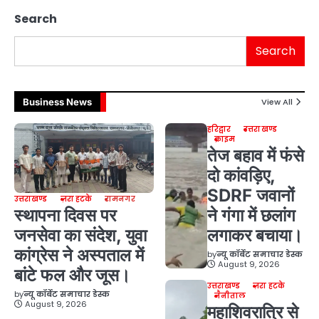
Search
Search
Business News
View All
हरिद्वार
उत्तराखण्ड
क्राइम
तेज बहाव में फंसे
दो कांवड़िए,
SDRF जवानों
उत्तराखण्ड
ज़रा हटके
रामनगर
स्थापना दिवस पर
ने गंगा में छलांग
जनसेवा का संदेश, युवा
लगाकर बचाया।
कांग्रेस ने अस्पताल में
by
न्यू कॉर्बेट समाचार डेस्क
August 9, 2026
बांटे फल और जूस।
उत्तराखण्ड
ज़रा हटके
by
न्यू कॉर्बेट समाचार डेस्क
नैनीताल
August 9, 2026
महाशिवरात्रि से