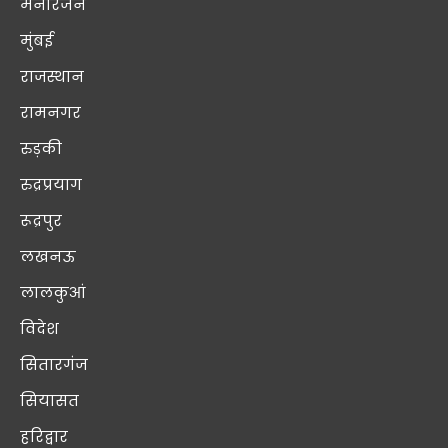
मनोरंजन
मुंबई
राजस्थान
रामनगर
रुड़की
रुद्रप्रयाग
रूद्रपुर
लखनऊ
लालकुआं
विदेश
सितारगंज
सियासत
हरिद्वार