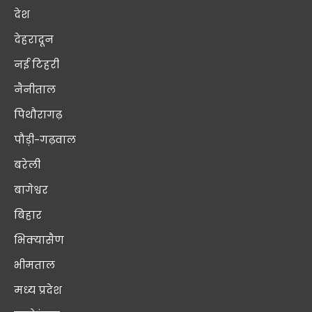
देश
देहरादून
नई टिहरी
नैनीताल
पिथौरागढ़
पौड़ी-गढ़वाल
बरेली
बागेश्वर
बिहार
भिक्यासैण
भीमताल
मध्य प्रदेश