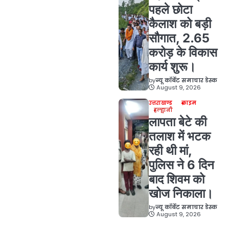
पहले छोटा
कैलाश को बड़ी
सौगात, 2.65
करोड़ के विकास
कार्य शुरू।
by
न्यू कॉर्बेट समाचार डेस्क
August 9, 2026
उत्तराखण्ड
क्राइम
हल्द्वानी
लापता बेटे की
तलाश में भटक
रही थी मां,
पुलिस ने 6 दिन
बाद शिवम को
खोज निकाला।
by
न्यू कॉर्बेट समाचार डेस्क
August 9, 2026