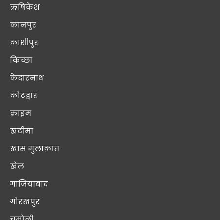
ऋषिकेश
कानपुर
काशीपुर
किच्छा
केदारनाथ
कोटद्वार
क्राइम
खटीमा
खास मुलाक़ात
खेल
गाजियाबाद
गोरखपुर
चमोली