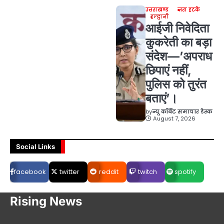
उत्तराखण्ड
ज़रा हटके
हल्द्वानी
आईजी निवेदिता
कुकरेती का बड़ा
संदेश—’अपराध
छिपाएं नहीं,
पुलिस को तुरंत
बताएं’।
by
न्यू कॉर्बेट समाचार डेस्क
August 7, 2026
Social Links
facebook
twitter
reddit
twitch
spotify
Rising News