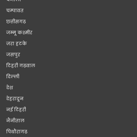
चम्पावत
छत्तीसगढ़
जम्मू कश्मीर
ज़रा हटके
जसपुर
टिहरी गढ़वाल
दिल्ली
देश
देहरादून
नई टिहरी
नैनीताल
पिथौरागढ़