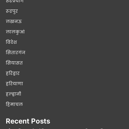
रुद्रप्रयाग
रूद्रपुर
लखनऊ
लालकुआं
विदेश
सितारगंज
सियासत
हरिद्वार
हरियाणा
हल्द्वानी
हिमाचल
Recent Posts