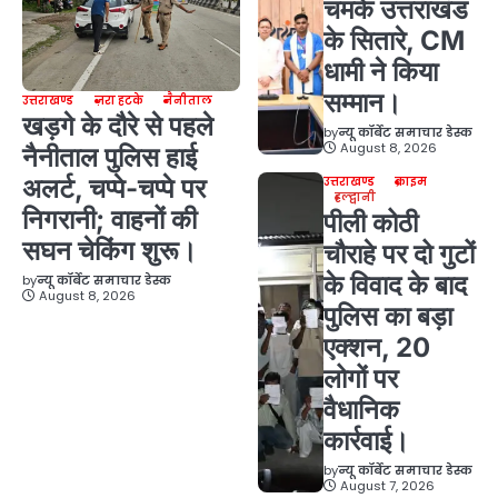
चमके उत्तराखंड
के सितारे, CM
धामी ने किया
सम्मान।
उत्तराखण्ड
ज़रा हटके
नैनीताल
खड़गे के दौरे से पहले
by
न्यू कॉर्बेट समाचार डेस्क
August 8, 2026
नैनीताल पुलिस हाई
अलर्ट, चप्पे-चप्पे पर
उत्तराखण्ड
क्राइम
हल्द्वानी
निगरानी; वाहनों की
पीली कोठी
सघन चेकिंग शुरू।
चौराहे पर दो गुटों
के विवाद के बाद
by
न्यू कॉर्बेट समाचार डेस्क
August 8, 2026
पुलिस का बड़ा
एक्शन, 20
लोगों पर
वैधानिक
कार्रवाई।
by
न्यू कॉर्बेट समाचार डेस्क
August 7, 2026