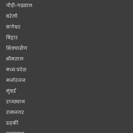
पौड़ी-गढ़वाल
बरेली
बागेश्वर
बिहार
भिक्यासैण
भीमताल
मध्य प्रदेश
मनोरंजन
मुंबई
राजस्थान
रामनगर
रुड़की