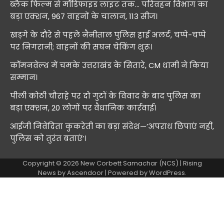
ब्लैक फिल्म से मॉडिफाइड लाइट तक… परिवहन विभाग का
बड़ा एक्शन, 967 वाहनों के चालान, 113 सीज।
खड़गे के दौरे से पहले नैनीताल पुलिस हाई अलर्ट, चप्पे-चप्पे
पर निगरानी; वाहनों की सघन चेकिंग शुरू।
कॉमनवेल्थ में चमके उत्तराखंड के सितारे, CM धामी ने किया
सम्मान।
पीली कोठी चौराहे पर दो गुटों के विवाद के बाद पुलिस का
बड़ा एक्शन, 20 लोगों पर वैधानिक कार्रवाई।
आईजी निवेदिता कुकरेती का बड़ा संदेश—’अपराध छिपाएं नहीं,
पुलिस को तुरंत बताएं’।
Copyright © 2026
New Corbett Samachar (NCS)
| Rising
News by
Ascendoor
| Powered by
WordPress
.