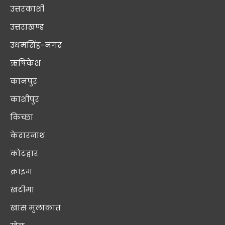
उत्तरकाशी
उत्तराखण्ड
उधमसिंह-नगर
ऋषिकेश
कानपुर
काशीपुर
किच्छा
केदारनाथ
कोटद्वार
क्राइम
खटीमा
खास मुलाक़ात