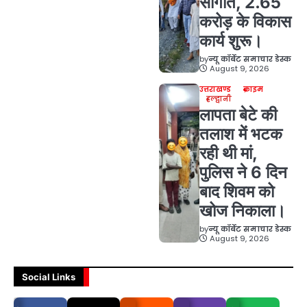
सौगात, 2.65
करोड़ के विकास
कार्य शुरू।
by
न्यू कॉर्बेट समाचार डेस्क
August 9, 2026
उत्तराखण्ड
क्राइम
हल्द्वानी
लापता बेटे की
तलाश में भटक
रही थी मां,
पुलिस ने 6 दिन
बाद शिवम को
खोज निकाला।
by
न्यू कॉर्बेट समाचार डेस्क
August 9, 2026
Social Links