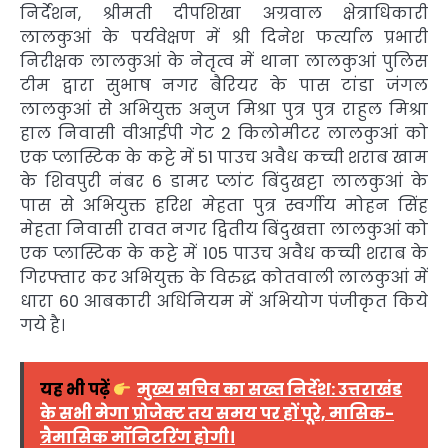
निर्देशन, श्रीमती दीपशिखा अग्रवाल क्षेत्राधिकारी
लालकुआं के पर्यवेक्षण में श्री दिनेश फर्त्याल प्रभारी
निरीक्षक लालकुआं के नेतृत्व में थाना लालकुआं पुलिस
टीम द्वारा सुभाष नगर बैरियर के पास टांडा जंगल
लालकुआं से अभियुक्त अनुज मिश्रा पुत्र पुत्र राहुल मिश्रा
हाल निवासी वीआईपी गेट 2 किलोमीटर लालकुआं को
एक प्लास्टिक के कट्टे में 51 पाउच अवैध कच्ची शराब खाम
के शिवपुरी नंबर 6 डामर प्लांट बिंदुखट्टा लालकुआं के
पास से अभियुक्त हरिश मेहता पुत्र स्वर्गीय मोहन सिंह
मेहता निवासी रावत नगर द्वितीय बिंदुखत्ता लालकुआं को
एक प्लास्टिक के कट्टे में 105 पाउच अवैध कच्ची शराब के
गिरफ्तार कर अभियुक्त के विरुद्ध कोतवाली लालकुआं में
धारा 60 आबकारी अधिनियम में अभियोग पंजीकृत किये
गये है।
यह भी पढ़ें
मुख्य सचिव का सख्त निर्देश: उत्तराखंड
के सभी मेगा प्रोजेक्ट तय समय पर हों पूरे, मासिक-
त्रैमासिक मॉनिटरिंग होगी।