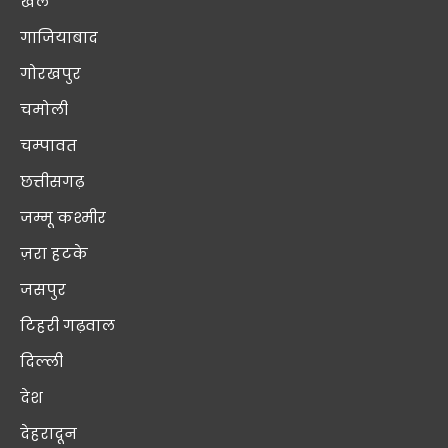
खेल
गाजियाबाद
गोरखपुर
चमोली
चम्पावत
छत्तीसगढ़
जम्मू कश्मीर
ज़रा हटके
जसपुर
टिहरी गढ़वाल
दिल्ली
देश
देहरादून