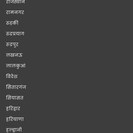
राजस्थान
रामनगर
रुड़की
रुद्रप्रयाग
रूद्रपुर
लखनऊ
लालकुआं
विदेश
सितारगंज
सियासत
हरिद्वार
हरियाणा
हल्द्वानी