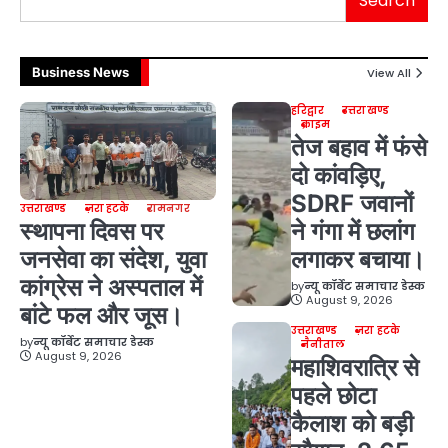
Search
Business News
View All
हरिद्वार
उत्तराखण्ड
क्राइम
तेज बहाव में फंसे
दो कांवड़िए,
SDRF जवानों
उत्तराखण्ड
ज़रा हटके
रामनगर
स्थापना दिवस पर
ने गंगा में छलांग
जनसेवा का संदेश, युवा
लगाकर बचाया।
कांग्रेस ने अस्पताल में
by
न्यू कॉर्बेट समाचार डेस्क
August 9, 2026
बांटे फल और जूस।
उत्तराखण्ड
ज़रा हटके
by
न्यू कॉर्बेट समाचार डेस्क
नैनीताल
August 9, 2026
महाशिवरात्रि से
पहले छोटा
कैलाश को बड़ी