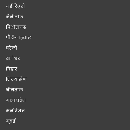
नई टिहरी
नैनीताल
पिथौरागढ़
पौड़ी-गढ़वाल
बरेली
बागेश्वर
बिहार
भिक्यासैण
भीमताल
मध्य प्रदेश
मनोरंजन
मुंबई