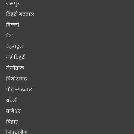
जसपुर
टिहरी गढ़वाल
दिल्ली
देश
देहरादून
नई टिहरी
नैनीताल
पिथौरागढ़
पौड़ी-गढ़वाल
बरेली
बागेश्वर
बिहार
भिक्यासैण