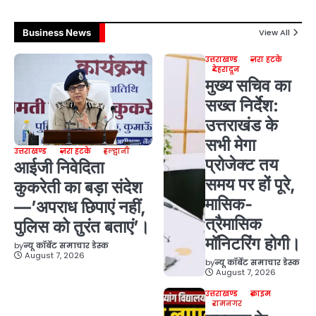
Business News
View All
उत्तराखण्ड
ज़रा हटके
देहरादून
मुख्य सचिव का
सख्त निर्देश:
उत्तराखंड के
सभी मेगा
उत्तराखण्ड
ज़रा हटके
हल्द्वानी
प्रोजेक्ट तय
आईजी निवेदिता
समय पर हों पूरे,
कुकरेती का बड़ा संदेश
मासिक-
—’अपराध छिपाएं नहीं,
त्रैमासिक
पुलिस को तुरंत बताएं’।
मॉनिटरिंग होगी।
by
न्यू कॉर्बेट समाचार डेस्क
August 7, 2026
by
न्यू कॉर्बेट समाचार डेस्क
August 7, 2026
उत्तराखण्ड
क्राइम
रामनगर