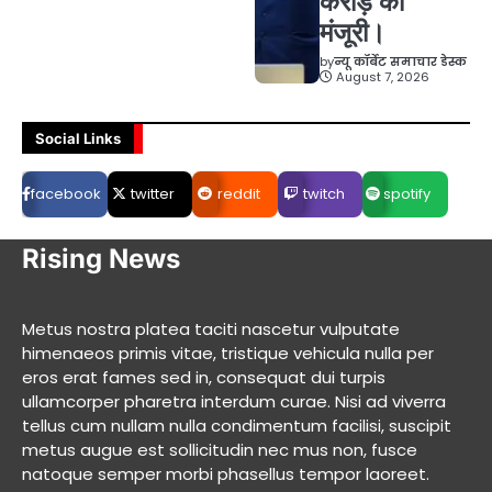
करोड़ की
मंजूरी।
by
न्यू कॉर्बेट समाचार डेस्क
August 7, 2026
Social Links
facebook
twitter
reddit
twitch
spotify
Rising News
Metus nostra platea taciti nascetur vulputate
himenaeos primis vitae, tristique vehicula nulla per
eros erat fames sed in, consequat dui turpis
ullamcorper pharetra interdum curae. Nisi ad viverra
tellus cum nullam nulla condimentum facilisi, suscipit
metus augue est sollicitudin nec mus non, fusce
natoque semper morbi phasellus tempor laoreet.