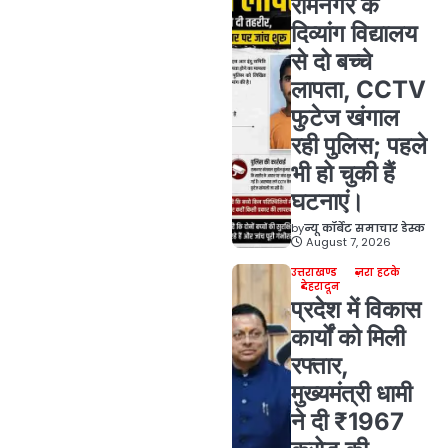
रामनगर के
दिव्यांग विद्यालय
से दो बच्चे
लापता, CCTV
फुटेज खंगाल
रही पुलिस; पहले
भी हो चुकी हैं
घटनाएं।
by
न्यू कॉर्बेट समाचार डेस्क
August 7, 2026
उत्तराखण्ड
ज़रा हटके
देहरादून
प्रदेश में विकास
कार्यों को मिली
रफ्तार,
मुख्यमंत्री धामी
ने दी ₹1967