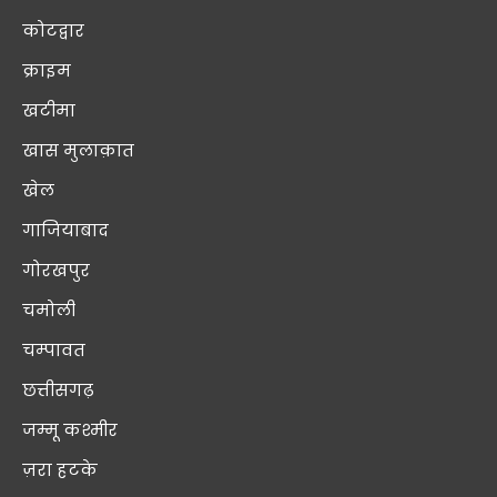
कोटद्वार
क्राइम
खटीमा
खास मुलाक़ात
खेल
गाजियाबाद
गोरखपुर
चमोली
चम्पावत
छत्तीसगढ़
जम्मू कश्मीर
ज़रा हटके