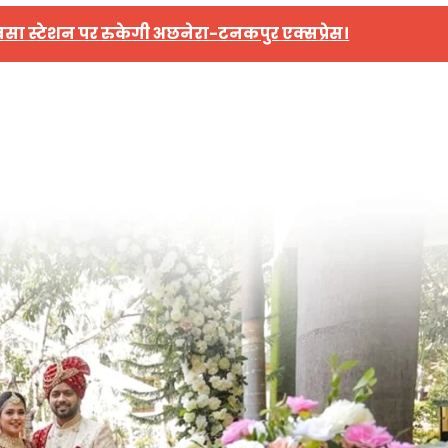
सा स्टेशन पर रुकेगी अछनेरा-टनकपुर एक्सप्रेस।