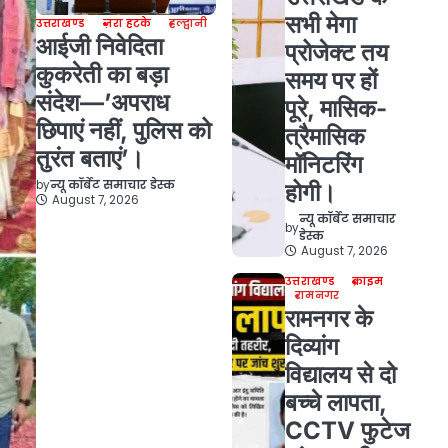
सभी मेगा
उत्तराखण्ड
ज़रा हटके
हल्द्वानी
आईजी निवेदिता
प्रोजेक्ट तय
कुकरेती का बड़ा
समय पर हों
संदेश—’अपराध
पूरे, मासिक-
छिपाएं नहीं, पुलिस को
त्रैमासिक
तुरंत बताएं’।
मॉनिटरिंग
by
न्यू कॉर्बेट समाचार डेस्क
होगी।
August 7, 2026
न्यू कॉर्बेट समाचार
by
डेस्क
August 7, 2026
उत्तराखण्ड
क्राइम
रामनगर
रामनगर के
दिव्यांग
विद्यालय से दो
बच्चे लापता,
CCTV फुटेज