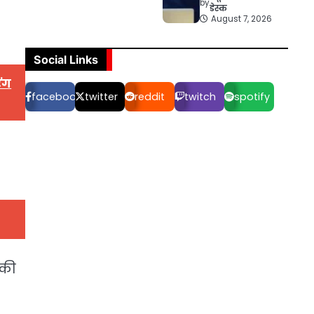
by
डेस्क
August 7, 2026
Social Links
िंग
facebook
twitter
reddit
twitch
spotify
 की