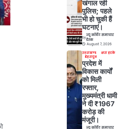
खंगाल रही
पुलिस; पहले
भी हो चुकी हैं
घटनाएं।
न्यू कॉर्बेट समाचार
by
डेस्क
August 7, 2026
उत्तराखण्ड
ज़रा हटके
देहरादून
प्रदेश में
विकास कार्यों
को मिली
रफ्तार,
मुख्यमंत्री धामी
ने दी ₹1967
करोड़ की
मंजूरी।
को
न्यू कॉर्बेट समाचार