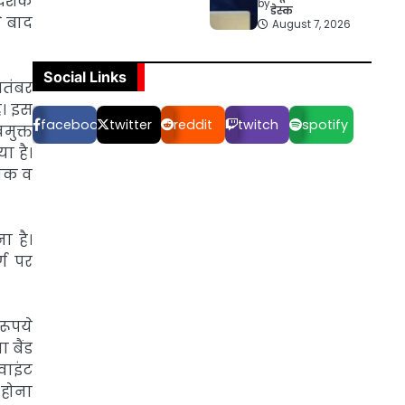
िदेशक
by
डेस्क
े बाद
August 7, 2026
Social Links
ितंबर
ै। इस
facebook
twitter
reddit
twitch
spotify
मुक्त
ा है।
निक व
ा है।
्ग पर
रूपये
ा बैंड
्वाइंट
ू होना