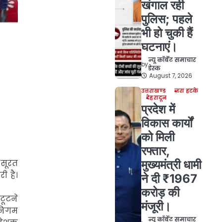
खंगाल रही
पुलिस; पहले
भी हो चुकी हैं
घटनाएं।
न्यू कॉर्बेट समाचार
by
डेस्क
August 7, 2026
उत्तराखण्ड
ज़रा हटके
देहरादून
प्रदेश में
विकास कार्यों
को मिली
रफ्तार,
मुख्यमंत्री धामी
 सूरत
ी है।
ने दी ₹1967
करोड़ की
टूटने
मंजूरी।
 निगम
न्यू कॉर्बेट समाचार