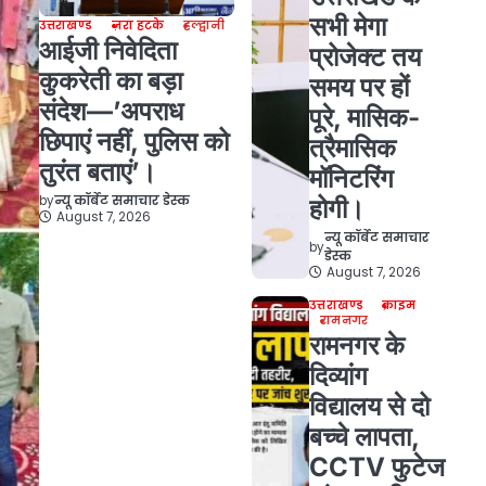
सभी मेगा
उत्तराखण्ड
ज़रा हटके
हल्द्वानी
आईजी निवेदिता
प्रोजेक्ट तय
कुकरेती का बड़ा
समय पर हों
संदेश—’अपराध
पूरे, मासिक-
छिपाएं नहीं, पुलिस को
त्रैमासिक
तुरंत बताएं’।
मॉनिटरिंग
by
न्यू कॉर्बेट समाचार डेस्क
होगी।
August 7, 2026
न्यू कॉर्बेट समाचार
by
डेस्क
August 7, 2026
उत्तराखण्ड
क्राइम
रामनगर
रामनगर के
दिव्यांग
विद्यालय से दो
बच्चे लापता,
CCTV फुटेज