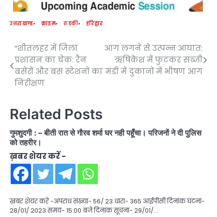
उत्तराखण्ड
क्राइम
रुड़की
हरिद्वार
“शीतलहर में जिला
आग लगने से उत्पन्न आघात:
Post
प्रशासन का चेक: रैन
ऋषिकेश में फुटकर सब्जी
navigation
बसेरों और बस स्टेशनों का
मंडी में दुकानों में भीषण आग
निरीक्षण
Related Posts
गुमशुदगी : – बीती रात से गौरव शर्मा घर नही पहूँचा। परिजनों ने दी पुलिस
को तहरीर।
ख़बर शेयर करें -
ख़बर शेयर करें -अपराध संख्या- 56/ 23 धारा- 365 आईपीसी दिनांक घटना-
28/01/ 2023 समय- 15:00 बजे दिनांक सूचना- 29/01/…