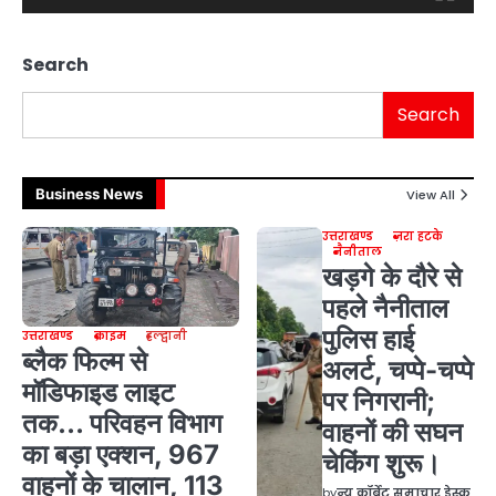
Search
Search
Business News
View All
उत्तराखण्ड
ज़रा हटके
नैनीताल
खड़गे के दौरे से
पहले नैनीताल
पुलिस हाई
उत्तराखण्ड
क्राइम
हल्द्वानी
ब्लैक फिल्म से
अलर्ट, चप्पे-चप्पे
मॉडिफाइड लाइट
पर निगरानी;
तक… परिवहन विभाग
वाहनों की सघन
का बड़ा एक्शन, 967
चेकिंग शुरू।
वाहनों के चालान, 113
by
न्यू कॉर्बेट समाचार डेस्क