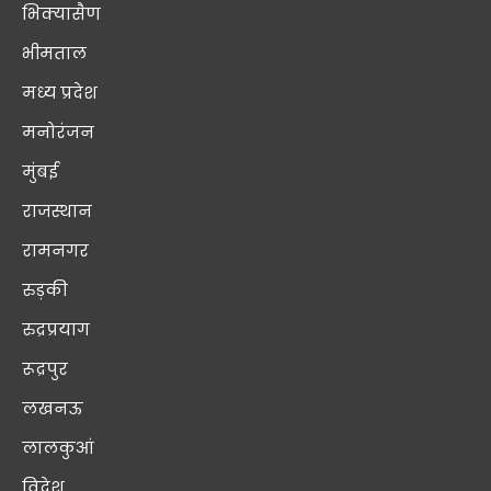
भिक्यासैण
भीमताल
मध्य प्रदेश
मनोरंजन
मुंबई
राजस्थान
रामनगर
रुड़की
रुद्रप्रयाग
रूद्रपुर
लखनऊ
लालकुआं
विदेश