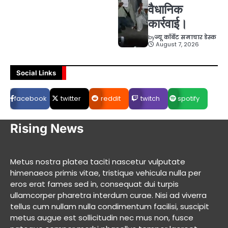
वैधानिक
कार्रवाई।
by
न्यू कॉर्बेट समाचार डेस्क
August 7, 2026
Social Links
facebook
twitter
reddit
twitch
spotify
Rising News
Metus nostra platea taciti nascetur vulputate
himenaeos primis vitae, tristique vehicula nulla per
eros erat fames sed in, consequat dui turpis
ullamcorper pharetra interdum curae. Nisi ad viverra
tellus cum nullam nulla condimentum facilisi, suscipit
metus augue est sollicitudin nec mus non, fusce