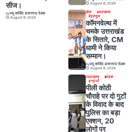
August 8, 2026
सीज।
खेल
उत्तराखण्ड
by
न्यू कॉर्बेट समाचार डेस्क
देहरादून
August 8, 2026
कॉमनवेल्थ में
चमके उत्तराखंड
के सितारे, CM
धामी ने किया
सम्मान।
by
न्यू कॉर्बेट समाचार डेस्क
August 8, 2026
उत्तराखण्ड
क्राइम
हल्द्वानी
पीली कोठी
चौराहे पर दो गुटों
के विवाद के बाद
पुलिस का बड़ा
एक्शन, 20
लोगों पर