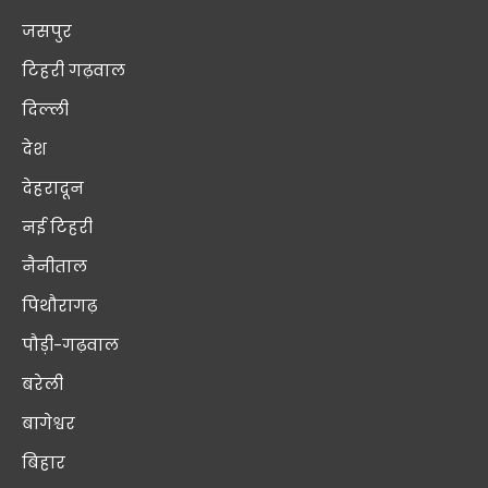
जसपुर
टिहरी गढ़वाल
दिल्ली
देश
देहरादून
नई टिहरी
नैनीताल
पिथौरागढ़
पौड़ी-गढ़वाल
बरेली
बागेश्वर
बिहार