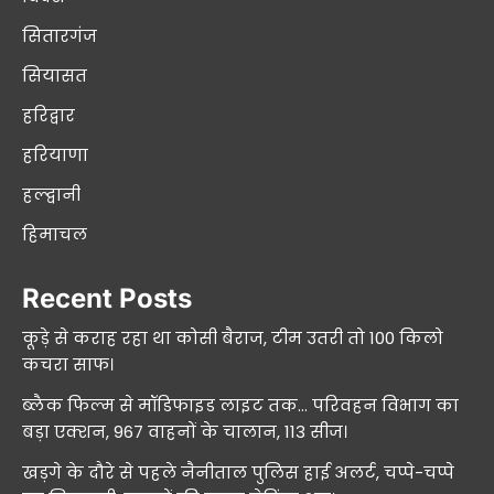
सितारगंज
सियासत
हरिद्वार
हरियाणा
हल्द्वानी
हिमाचल
Recent Posts
कूड़े से कराह रहा था कोसी बैराज, टीम उतरी तो 100 किलो
कचरा साफ।
ब्लैक फिल्म से मॉडिफाइड लाइट तक… परिवहन विभाग का
बड़ा एक्शन, 967 वाहनों के चालान, 113 सीज।
खड़गे के दौरे से पहले नैनीताल पुलिस हाई अलर्ट, चप्पे-चप्पे