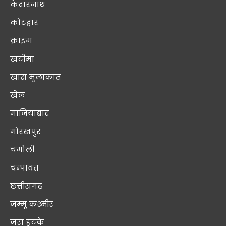
केदारनाथ
कोटद्वार
क्राइम
खटीमा
खास मुलाक़ात
खेल
गाजियाबाद
गोरखपुर
चमोली
चम्पावत
छत्तीसगढ़
जम्मू कश्मीर
ज़रा हटके