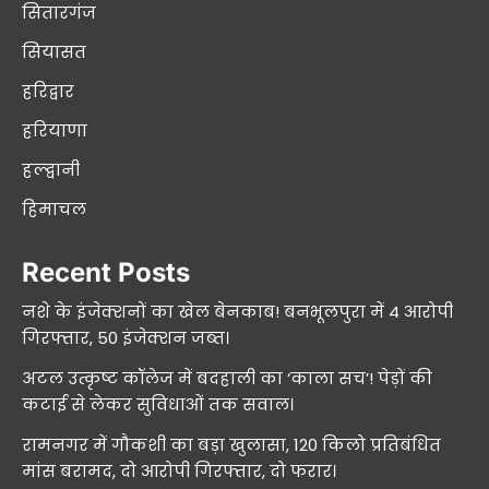
सितारगंज
सियासत
हरिद्वार
हरियाणा
हल्द्वानी
हिमाचल
Recent Posts
नशे के इंजेक्शनों का खेल बेनकाब! बनभूलपुरा में 4 आरोपी
गिरफ्तार, 50 इंजेक्शन जब्त।
अटल उत्कृष्ट कॉलेज में बदहाली का ‘काला सच’! पेड़ों की
कटाई से लेकर सुविधाओं तक सवाल।
रामनगर में गौकशी का बड़ा खुलासा, 120 किलो प्रतिबंधित
मांस बरामद, दो आरोपी गिरफ्तार, दो फरार।