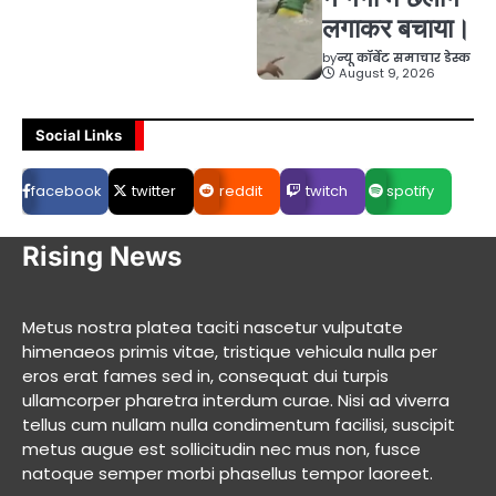
लगाकर बचाया।
by
न्यू कॉर्बेट समाचार डेस्क
August 9, 2026
Social Links
facebook
twitter
reddit
twitch
spotify
Rising News
Metus nostra platea taciti nascetur vulputate
himenaeos primis vitae, tristique vehicula nulla per
eros erat fames sed in, consequat dui turpis
ullamcorper pharetra interdum curae. Nisi ad viverra
tellus cum nullam nulla condimentum facilisi, suscipit
metus augue est sollicitudin nec mus non, fusce
natoque semper morbi phasellus tempor laoreet.