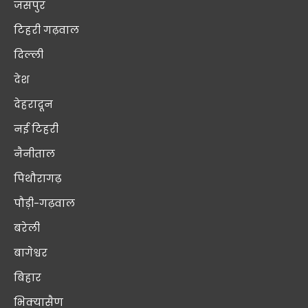
जसपुर
टिहरी गढ़वाल
दिल्ली
देश
देहरादून
नई टिहरी
नैनीताल
पिथौरागढ़
पौड़ी-गढ़वाल
बरेली
बागेश्वर
बिहार
भिक्यासैण