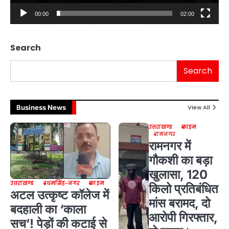
00:00
02:00
Search
Search
Business News
View All
उत्तराखण्ड
क्राइम
रामनगर
रामनगर में
गौकशी का बड़ा
खुलासा, 120
उत्तराखण्ड
उधमसिंह-नगर
क्राइम
किलो प्रतिबंधित
अटल उत्कृष्ट कॉलेज में
मांस बरामद, दो
बदहाली का ‘काला
आरोपी गिरफ्तार,
सच’! पेड़ों की कटाई से