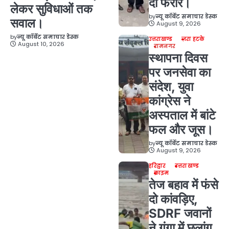
दो फरार।
लेकर सुविधाओं तक
by
न्यू कॉर्बेट समाचार डेस्क
सवाल।
August 9, 2026
by
न्यू कॉर्बेट समाचार डेस्क
उत्तराखण्ड
ज़रा हटके
August 10, 2026
रामनगर
स्थापना दिवस
पर जनसेवा का
संदेश, युवा
कांग्रेस ने
अस्पताल में बांटे
फल और जूस।
by
न्यू कॉर्बेट समाचार डेस्क
August 9, 2026
हरिद्वार
उत्तराखण्ड
क्राइम
तेज बहाव में फंसे
दो कांवड़िए,
SDRF जवानों
ने गंगा में छलांग