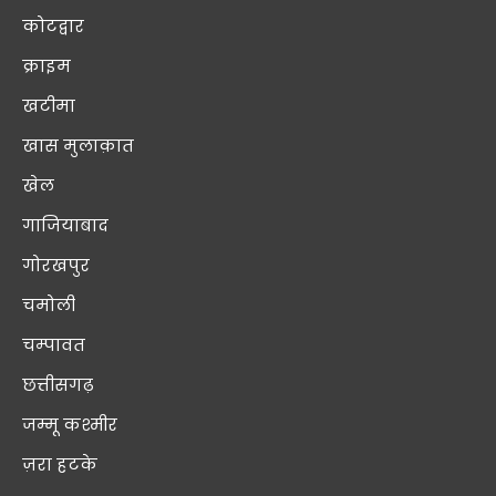
कोटद्वार
क्राइम
खटीमा
खास मुलाक़ात
खेल
गाजियाबाद
गोरखपुर
चमोली
चम्पावत
छत्तीसगढ़
जम्मू कश्मीर
ज़रा हटके