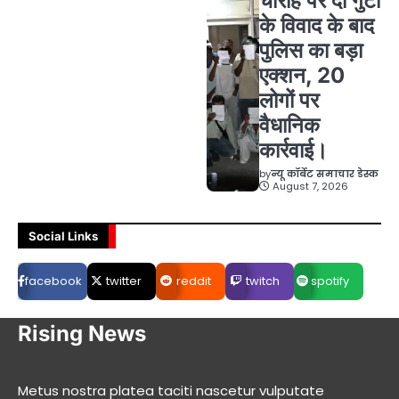
चौराहे पर दो गुटों
के विवाद के बाद
पुलिस का बड़ा
एक्शन, 20
लोगों पर
वैधानिक
कार्रवाई।
by
न्यू कॉर्बेट समाचार डेस्क
August 7, 2026
Social Links
facebook
twitter
reddit
twitch
spotify
Rising News
Metus nostra platea taciti nascetur vulputate