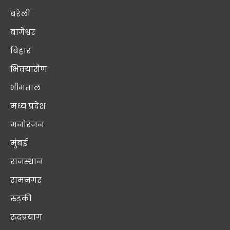
बरेली
बागेश्वर
बिहार
भिक्यासैण
भीमताल
मध्य प्रदेश
मनोरंजन
मुंबई
राजस्थान
रामनगर
रुड़की
रुद्रप्रयाग