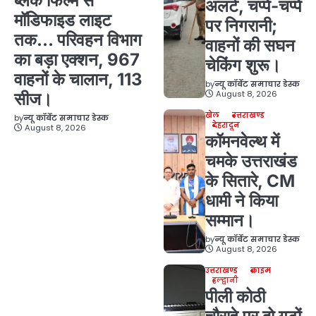
ब्लैक फिल्म से
अलर्ट, चप्पे-चप्पे
मॉडिफाइड लाइट
पर निगरानी;
तक… परिवहन विभाग
वाहनों की सघन
का बड़ा एक्शन, 967
चेकिंग शुरू।
वाहनों के चालान, 113
by
न्यू कॉर्बेट समाचार डेस्क
August 8, 2026
सीज।
खेल
उत्तराखण्ड
by
न्यू कॉर्बेट समाचार डेस्क
देहरादून
August 8, 2026
कॉमनवेल्थ में
चमके उत्तराखंड
के सितारे, CM
धामी ने किया
सम्मान।
by
न्यू कॉर्बेट समाचार डेस्क
August 8, 2026
उत्तराखण्ड
क्राइम
हल्द्वानी
पीली कोठी