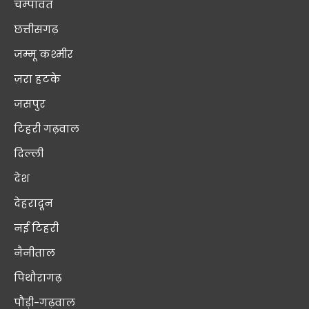
चम्पावत
छत्तीसगढ़
जम्मू कश्मीर
ज़रा हटके
जसपुर
टिहरी गढ़वाल
दिल्ली
देश
देहरादून
नई टिहरी
नैनीताल
पिथौरागढ़
पौड़ी-गढ़वाल