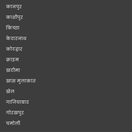
कानपुर
काशीपुर
किच्छा
केदारनाथ
कोटद्वार
क्राइम
खटीमा
खास मुलाक़ात
खेल
गाजियाबाद
गोरखपुर
चमोली