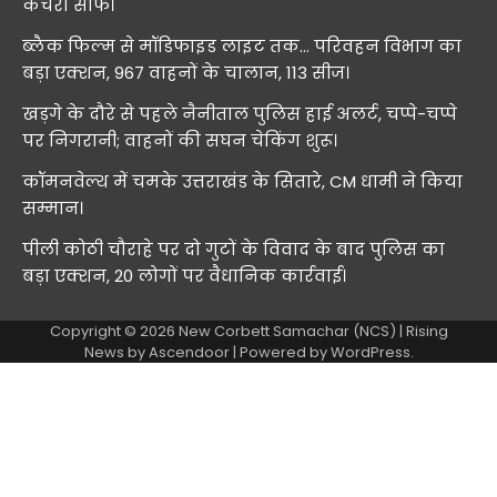
कचरा साफ।
ब्लैक फिल्म से मॉडिफाइड लाइट तक… परिवहन विभाग का
बड़ा एक्शन, 967 वाहनों के चालान, 113 सीज।
खड़गे के दौरे से पहले नैनीताल पुलिस हाई अलर्ट, चप्पे-चप्पे
पर निगरानी; वाहनों की सघन चेकिंग शुरू।
कॉमनवेल्थ में चमके उत्तराखंड के सितारे, CM धामी ने किया
सम्मान।
पीली कोठी चौराहे पर दो गुटों के विवाद के बाद पुलिस का
बड़ा एक्शन, 20 लोगों पर वैधानिक कार्रवाई।
Copyright © 2026
New Corbett Samachar (NCS)
| Rising
News by
Ascendoor
| Powered by
WordPress
.