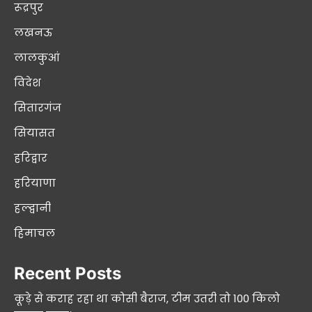
रूद्रपुर
लखनऊ
लालकुआं
विदेश
सितारगंज
सियासत
हरिद्वार
हरियाणा
हल्द्वानी
हिमाचल
Recent Posts
कूड़े से कराह रहा था कोसी बैराज, टीम उतरी तो 100 किलो