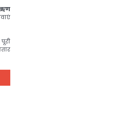
ि ऋण
वाएं
पूरी
ातार