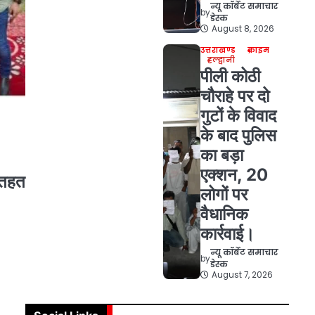
न्यू कॉर्बेट समाचार
by
डेस्क
August 8, 2026
उत्तराखण्ड
क्राइम
हल्द्वानी
पीली कोठी
चौराहे पर दो
गुटों के विवाद
के बाद पुलिस
का बड़ा
एक्शन, 20
 तहत
लोगों पर
वैधानिक
कार्रवाई।
न्यू कॉर्बेट समाचार
by
डेस्क
August 7, 2026