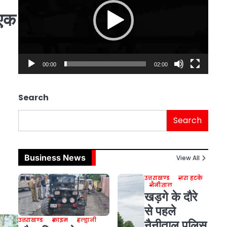
‘एक
00:00
02:00
Search
Search
Business News
View All
उत्तराखण्ड
ज़रा हटके
नैनीताल
खड़गे के दौरे
से पहले
उत्तराखण्ड
क्राइम
हल्द्वानी
नैनीताल पुलिस