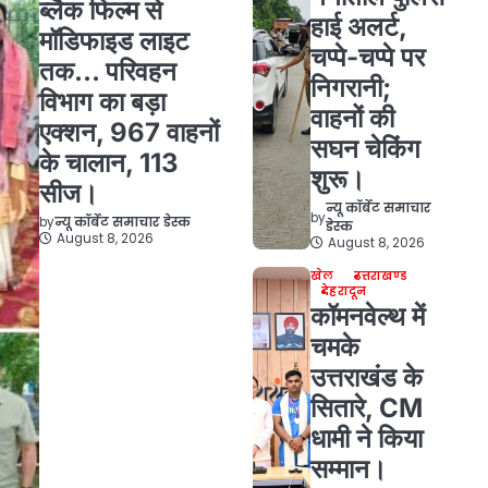
ब्लैक फिल्म से
हाई अलर्ट,
मॉडिफाइड लाइट
चप्पे-चप्पे पर
तक… परिवहन
निगरानी;
विभाग का बड़ा
वाहनों की
एक्शन, 967 वाहनों
सघन चेकिंग
के चालान, 113
शुरू।
सीज।
न्यू कॉर्बेट समाचार
by
by
न्यू कॉर्बेट समाचार डेस्क
डेस्क
August 8, 2026
August 8, 2026
खेल
उत्तराखण्ड
देहरादून
कॉमनवेल्थ में
चमके
उत्तराखंड के
सितारे, CM
धामी ने किया
सम्मान।