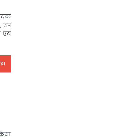
हायक
ी
, उप
 एवं
ार।
किया