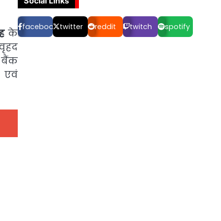
Social Links
facebook
twitter
reddit
twitch
spotify
ह
के
वृहद
बैंक
 एवं